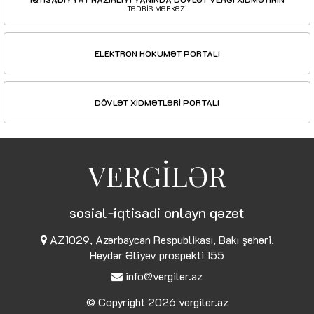
TƏDRİS MƏRKƏZİ
ELEKTRON HÖKUMƏT PORTALI
DÖVLƏT XİDMƏTLƏRİ PORTALI
VERGİLƏR
sosial-iqtisadi onlayn qəzet
AZ1029, Azərbaycan Respublikası, Bakı şəhəri,
Heydər Əliyev prospekti 155
info@vergiler.az
© Copyright 2026
vergiler.az