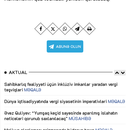
AKTUAL
Sahibkarlıq fəaliyyəti üçün inklüziv imkanlar yaradan vergi
“D
təşviqləri
MƏQALƏ
fə
lıq
Dünya iqtisadiyyatında vergi siyasətinin imperativləri
MƏQALƏ
Ni
mü
Əvəz Quliyev: “Yumşaq keçid sayəsində aparılmış islahatın
nəticələri qorunub saxlanılacaq”
MÜSAHİBƏ
Ay
ya
M
Maliyyə planlaması prizmasında büdcəyə baxış
MƏQALƏ