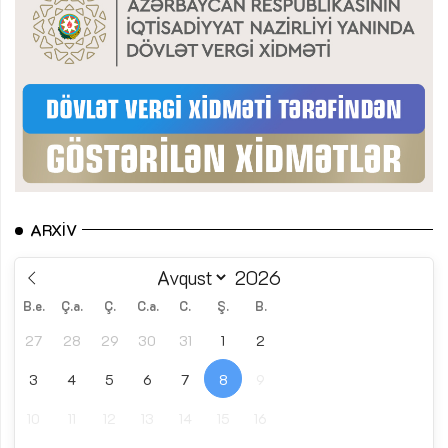
ARXIV
B.e.
Ç.a.
Ç.
C.a.
C.
Ş.
B.
27
28
29
30
31
1
2
3
4
5
6
7
8
9
10
11
12
13
14
15
16