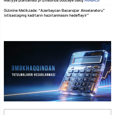
Az
Gülminə Məlikzadə: “Azərbaycan Bacarıqlar Akseleratoru”
ke
ixtisaslaşmış kadrların hazırlanmasını hədəfləyir”
Ay
su