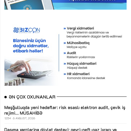
ƏN ÇOX OXUNANLAR
Məşğulluqda yeni hədəflər: risk əsaslı elektron audit, çevik iş
rejimi...
MÜSAHİBƏ
12:54
6 AVQUST, 2026
Daşıma xərclərinə dövlət dəstəyi: qeyri-neft-qaz ixracı və