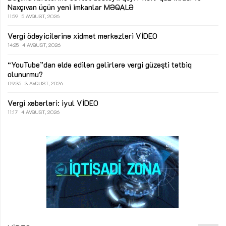
Naxçıvan üçün yeni imkanlar
MƏQALƏ
11:59
5 AVQUST, 2026
Vergi ödəyicilərinə xidmət mərkəzləri
VİDEO
14:25
4 AVQUST, 2026
“YouTube”dan əldə edilən gəlirlərə vergi güzəşti tətbiq
olunurmu?
09:35
3 AVQUST, 2026
Vergi xəbərləri: iyul
VİDEO
11:17
4 AVQUST, 2026