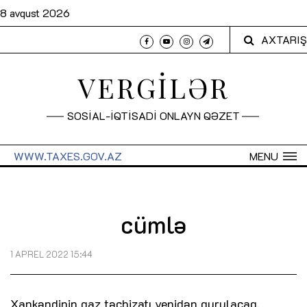
8 avqust 2026
AXTARIŞ
VERGİLƏR
SOSİAL-İQTİSADİ ONLAYN QƏZET
WWW.TAXES.GOV.AZ
MENU
cümlə
1 APREL 2022 15:44
Xankəndinin qaz təchizatı yenidən qurulacaq.