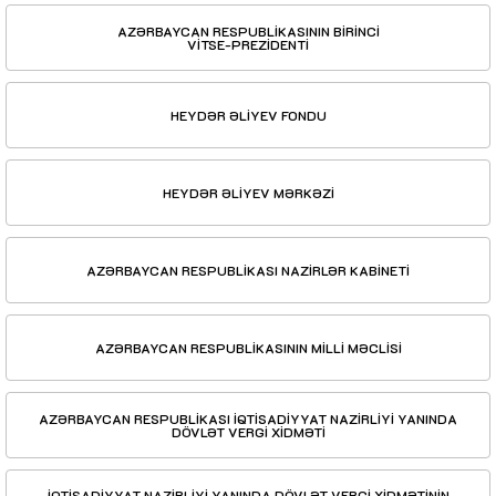
AZƏRBAYCAN RESPUBLİKASININ BİRİNCİ
VİTSE-PREZİDENTİ
HEYDƏR ƏLİYEV FONDU
HEYDƏR ƏLİYEV MƏRKƏZİ
AZƏRBAYCAN RESPUBLİKASI NAZİRLƏR KABİNETİ
AZƏRBAYCAN RESPUBLİKASININ MİLLİ MƏCLİSİ
AZƏRBAYCAN RESPUBLİKASI İQTİSADİYYAT NAZİRLİYİ YANINDA
DÖVLƏT VERGİ XİDMƏTİ
İQTİSADİYYAT NAZİRLİYİ YANINDA DÖVLƏT VERGİ XİDMƏTİNİN