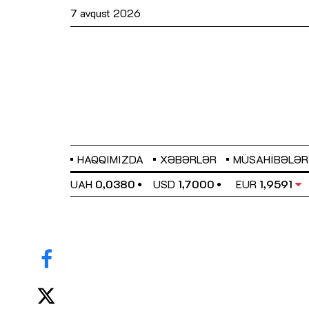
7 avqust 2026
HAQQIMIZDA
XƏBƏRLƏR
MÜSAHIBƏLƏR
EL
0,6489
UAH
0,0380
USD
1,7000
EUR
1,9591