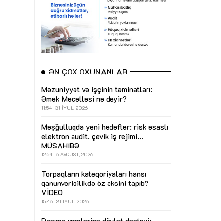
ƏN ÇOX OXUNANLAR
Məzuniyyət və işçinin təminatları:
Əmək Məcəlləsi nə deyir?
11:54
31 İYUL, 2026
Məşğulluqda yeni hədəflər: risk əsaslı
elektron audit, çevik iş rejimi...
MÜSAHİBƏ
12:54
6 AVQUST, 2026
Torpaqların kateqoriyaları hansı
qanunvericilikdə öz əksini tapıb?
VİDEO
15:46
31 İYUL, 2026
Daşıma xərclərinə dövlət dəstəyi: