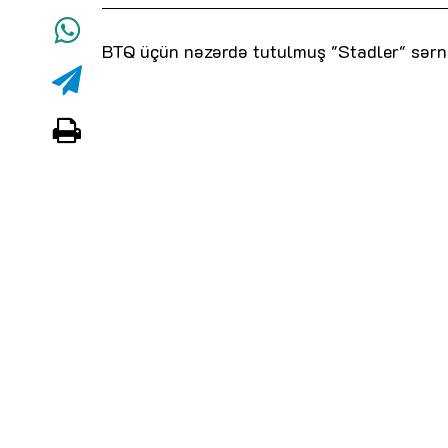
BTQ üçün nəzərdə tutulmuş "Stadler" sərni