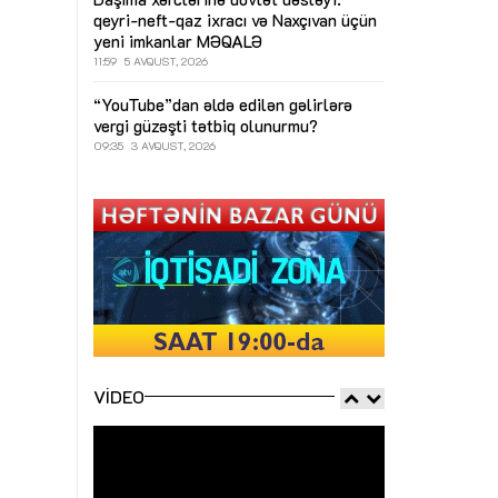
qeyri-neft-qaz ixracı və Naxçıvan üçün
yeni imkanlar
MƏQALƏ
11:59
5 AVQUST, 2026
“YouTube”dan əldə edilən gəlirlərə
vergi güzəşti tətbiq olunurmu?
09:35
3 AVQUST, 2026
VIDEO