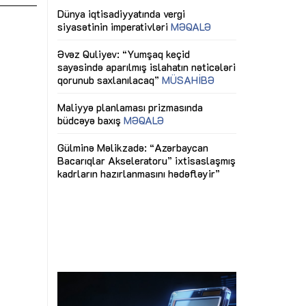
ericiliyinə
Dünya iqtisadiyyatında vergi
Nicat İmanov: "
ühitinin
siyasətinin imperativləri
MƏQALƏ
dəyişikliklər s
edir"
yaxşılaşdırılma
MÜSAHİBƏ
Əvəz Quliyev: “Yumşaq keçid
sayəsində aparılmış islahatın nəticələri
miz daha
qorunub saxlanılacaq”
MÜSAHİBƏ
Aytən Kərimov
, çevik və
inklüziv iş müh
dırmaqdır”
öyrənən komand
Maliyyə planlaması prizmasında
MÜSAHİBƏ
büdcəyə baxış
MƏQALƏ
tərəfdaşlığı
Azərbaycanda d
Gülminə Məlikzadə: “Azərbaycan
n ilk pilot
çərçivəsində hə
Bacarıqlar Akseleratoru” ixtisaslaşmış
layihə
VİDEO
kadrların hazırlanmasını hədəfləyir”
qaviləsi”
Aydın Hüseynov
renliyini
Azərbaycanın iq
andır”
təmin edən əsa
MÜSAHİBƏ