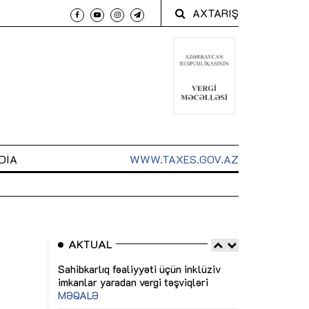
AXTARIŞ
DIA
WWW.TAXES.GOV.AZ
AKTUAL
 arxasında
Sahibkarlıq fəaliyyəti üçün inklüziv
“Düzgün kommun
t dayanır”
imkanlar yaradan vergi təşviqləri
real iş və siste
MƏQALƏ
MÜSAHİBƏ