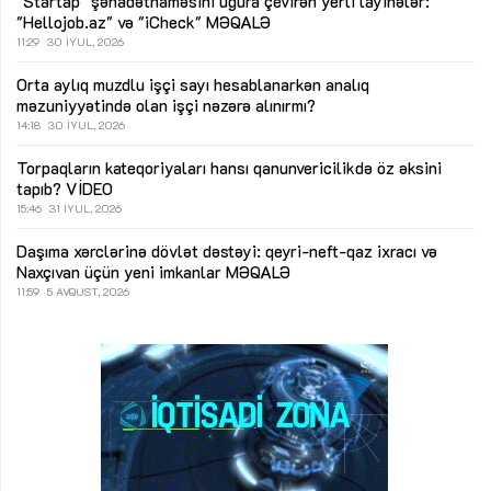
"Startap" şəhadətnaməsini uğura çevirən yerli layihələr:
"Hellojob.az" və "iCheck"
MƏQALƏ
11:29
30 İYUL, 2026
Orta aylıq muzdlu işçi sayı hesablanarkən analıq
məzuniyyətində olan işçi nəzərə alınırmı?
14:18
30 İYUL, 2026
Torpaqların kateqoriyaları hansı qanunvericilikdə öz əksini
tapıb?
VİDEO
15:46
31 İYUL, 2026
Daşıma xərclərinə dövlət dəstəyi: qeyri-neft-qaz ixracı və
Naxçıvan üçün yeni imkanlar
MƏQALƏ
11:59
5 AVQUST, 2026