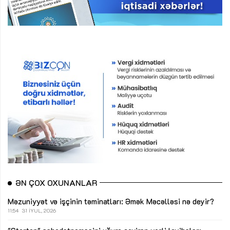
ƏN ÇOX OXUNANLAR
Məzuniyyət və işçinin təminatları: Əmək Məcəlləsi nə deyir?
11:54
31 İYUL, 2026