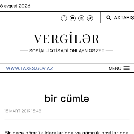
6 avqust 2026
AXTARIŞ
VERGİLƏR
SOSİAL-İQTİSADİ ONLAYN QƏZET
WWW.TAXES.GOV.AZ
MENU
bir cümlə
15 MART 2019 15:48
Bir neçə gömrük idarələrində və gömrük postlarında