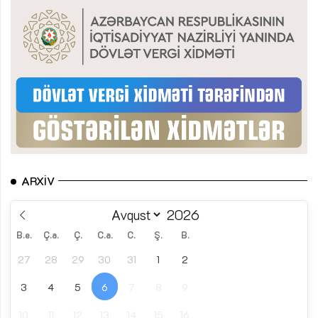
ARXIV
B.e.
Ç.a.
Ç.
C.a.
C.
Ş.
B.
27
28
29
30
31
1
2
3
4
5
6
7
8
9
10
11
12
13
14
15
16