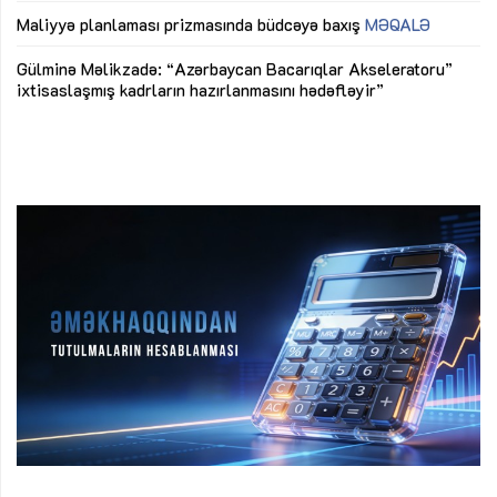
M
Maliyyə planlaması prizmasında büdcəyə baxış
MƏQALƏ
Az
Gülminə Məlikzadə: “Azərbaycan Bacarıqlar Akseleratoru”
ke
ixtisaslaşmış kadrların hazırlanmasını hədəfləyir”
Ay
su