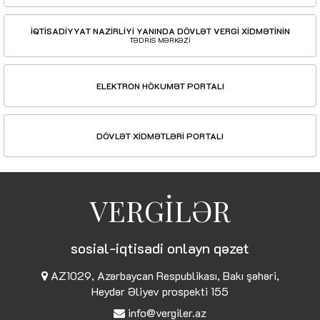
İQTİSADİYYAT NAZİRLİYİ YANINDA DÖVLƏT VERGİ XİDMƏTİNİN
TƏDRİS MƏRKƏZİ
ELEKTRON HÖKUMƏT PORTALI
DÖVLƏT XİDMƏTLƏRİ PORTALI
VERGİLƏR
sosial-iqtisadi onlayn qəzet
AZ1029, Azərbaycan Respublikası, Bakı şəhəri,
Heydər Əliyev prospekti 155
info@vergiler.az