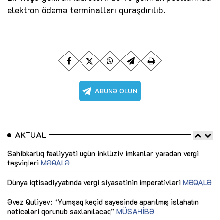
elektron ödəmə terminalları quraşdırılıb.
AKTUAL
Sahibkarlıq fəaliyyəti üçün inklüziv imkanlar yaradan vergi
“D
təşviqləri
MƏQALƏ
fə
lıq
Dünya iqtisadiyyatında vergi siyasətinin imperativləri
MƏQALƏ
Ni
mü
Əvəz Quliyev: “Yumşaq keçid sayəsində aparılmış islahatın
nəticələri qorunub saxlanılacaq”
MÜSAHİBƏ
Ay
ya