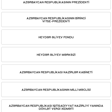
AZƏRBAYCAN RESPUBLİKASININ PREZİDENTİ
AZƏRBAYCAN RESPUBLİKASININ BİRİNCİ
VİTSE-PREZİDENTİ
HEYDƏR ƏLİYEV FONDU
HEYDƏR ƏLİYEV MƏRKƏZİ
AZƏRBAYCAN RESPUBLİKASI NAZİRLƏR KABİNETİ
AZƏRBAYCAN RESPUBLİKASININ MİLLİ MƏCLİSİ
AZƏRBAYCAN RESPUBLİKASI İQTİSADİYYAT NAZİRLİYİ YANINDA
DÖVLƏT VERGİ XİDMƏTİ