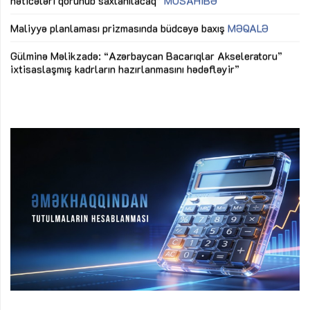
M
Maliyyə planlaması prizmasında büdcəyə baxış
MƏQALƏ
Az
Gülminə Məlikzadə: “Azərbaycan Bacarıqlar Akseleratoru”
ke
ixtisaslaşmış kadrların hazırlanmasını hədəfləyir”
Ay
su