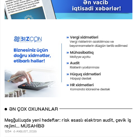
ƏN ÇOX OXUNANLAR
Məşğulluqda yeni hədəflər: risk əsaslı elektron audit, çevik iş
rejimi...
MÜSAHİBƏ
12:54
6 AVQUST, 2026