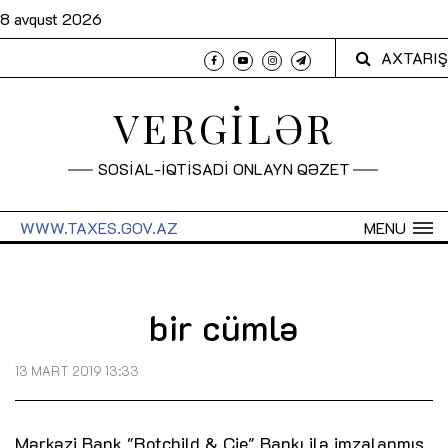
8 avqust 2026
AXTARIŞ
VERGİLƏR
SOSİAL-İQTİSADİ ONLAYN QƏZET
WWW.TAXES.GOV.AZ
MENU
bir cümlə
13 MART 2019 13:33
Mərkəzi Bank "Rotchild & Cie" Bankı ilə imzalanmış