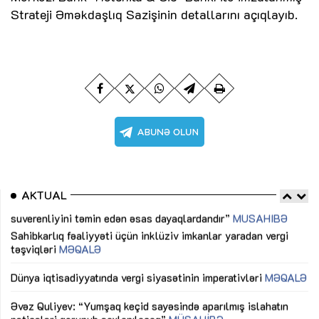
Strateji Əməkdaşlıq Sazişinin detallarını açıqlayıb.
AKTUAL
Sahibkarlıq fəaliyyəti üçün inklüziv imkanlar yaradan vergi
“D
təşviqləri
MƏQALƏ
fə
lıq
Dünya iqtisadiyyatında vergi siyasətinin imperativləri
MƏQALƏ
Ni
mü
Əvəz Quliyev: “Yumşaq keçid sayəsində aparılmış islahatın
nəticələri qorunub saxlanılacaq”
MÜSAHİBƏ
Ay
ya