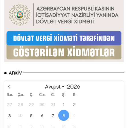
ARXIV
B.e.
Ç.a.
Ç.
C.a.
C.
Ş.
B.
27
28
29
30
31
1
2
3
4
5
6
7
8
9
10
11
12
13
14
15
16