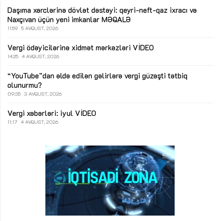
Daşıma xərclərinə dövlət dəstəyi: qeyri-neft-qaz ixracı və
Naxçıvan üçün yeni imkanlar
MƏQALƏ
11:59
5 AVQUST, 2026
Vergi ödəyicilərinə xidmət mərkəzləri
VİDEO
14:25
4 AVQUST, 2026
“YouTube”dan əldə edilən gəlirlərə vergi güzəşti tətbiq
olunurmu?
09:35
3 AVQUST, 2026
Vergi xəbərləri: iyul
VİDEO
11:17
4 AVQUST, 2026