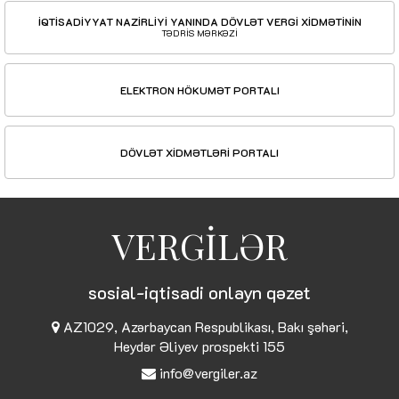
İQTİSADİYYAT NAZİRLİYİ YANINDA DÖVLƏT VERGİ XİDMƏTİNİN
TƏDRİS MƏRKƏZİ
ELEKTRON HÖKUMƏT PORTALI
DÖVLƏT XİDMƏTLƏRİ PORTALI
VERGİLƏR
sosial-iqtisadi onlayn qəzet
AZ1029, Azərbaycan Respublikası, Bakı şəhəri,
Heydər Əliyev prospekti 155
info@vergiler.az