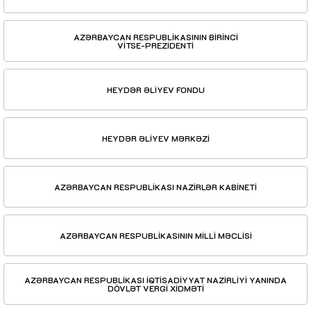
AZƏRBAYCAN RESPUBLİKASININ BİRİNCİ
VİTSE-PREZİDENTİ
HEYDƏR ƏLİYEV FONDU
HEYDƏR ƏLİYEV MƏRKƏZİ
AZƏRBAYCAN RESPUBLİKASI NAZİRLƏR KABİNETİ
AZƏRBAYCAN RESPUBLİKASININ MİLLİ MƏCLİSİ
AZƏRBAYCAN RESPUBLİKASI İQTİSADİYYAT NAZİRLİYİ YANINDA
DÖVLƏT VERGİ XİDMƏTİ