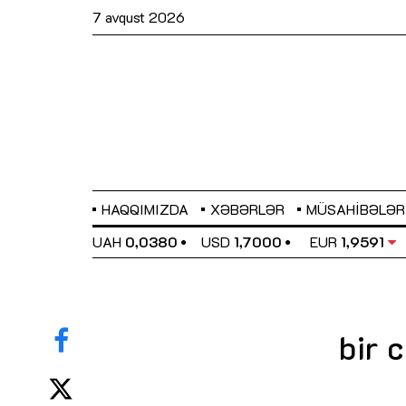
7 avqust 2026
HAQQIMIZDA
XƏBƏRLƏR
MÜSAHIBƏLƏR
EL
0,6489
UAH
0,0380
USD
1,7000
EUR
1,9591
bir 