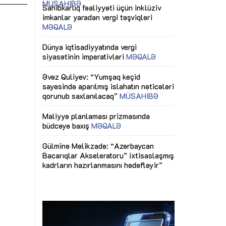
ericiliyinə
Dünya iqtisadiyyatında vergi
Nicat İmanov: "
ühitinin
siyasətinin imperativləri
MƏQALƏ
dəyişikliklər s
edir"
yaxşılaşdırılma
MÜSAHİBƏ
Əvəz Quliyev: “Yumşaq keçid
sayəsində aparılmış islahatın nəticələri
miz daha
qorunub saxlanılacaq”
MÜSAHİBƏ
Aytən Kərimov
, çevik və
inklüziv iş müh
dırmaqdır”
öyrənən komand
Maliyyə planlaması prizmasında
MÜSAHİBƏ
büdcəyə baxış
MƏQALƏ
tərəfdaşlığı
Azərbaycanda d
Gülminə Məlikzadə: “Azərbaycan
n ilk pilot
çərçivəsində hə
Bacarıqlar Akseleratoru” ixtisaslaşmış
layihə
VİDEO
kadrların hazırlanmasını hədəfləyir”
qaviləsi”
Aydın Hüseynov
renliyini
Azərbaycanın iq
andır”
təmin edən əsa
MÜSAHİBƏ