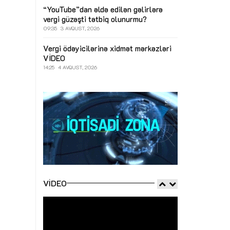
“YouTube”dan əldə edilən gəlirlərə
vergi güzəşti tətbiq olunurmu?
09:35
3 AVQUST, 2026
Vergi ödəyicilərinə xidmət mərkəzləri
VİDEO
14:25
4 AVQUST, 2026
VIDEO