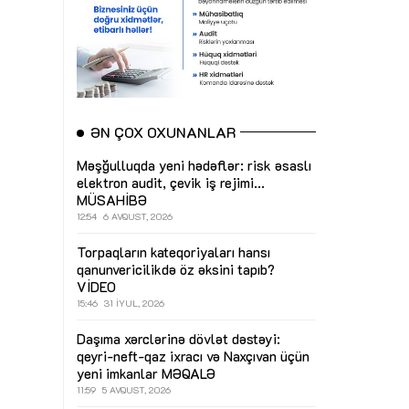
ƏN ÇOX OXUNANLAR
Məşğulluqda yeni hədəflər: risk əsaslı
elektron audit, çevik iş rejimi...
MÜSAHİBƏ
12:54
6 AVQUST, 2026
Torpaqların kateqoriyaları hansı
qanunvericilikdə öz əksini tapıb?
VİDEO
15:46
31 İYUL, 2026
Daşıma xərclərinə dövlət dəstəyi:
qeyri-neft-qaz ixracı və Naxçıvan üçün
yeni imkanlar
MƏQALƏ
11:59
5 AVQUST, 2026