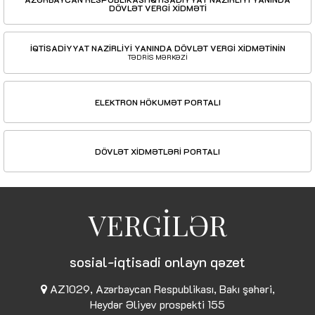
DÖVLƏT VERGİ XİDMƏTİ
İQTİSADİYYAT NAZİRLİYİ YANINDA DÖVLƏT VERGİ XİDMƏTİNİN
TƏDRİS MƏRKƏZİ
ELEKTRON HÖKUMƏT PORTALI
DÖVLƏT XİDMƏTLƏRİ PORTALI
VERGİLƏR
sosial-iqtisadi onlayn qəzet
AZ1029, Azərbaycan Respublikası, Bakı şəhəri,
Heydər Əliyev prospekti 155