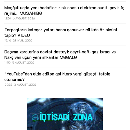
Məşğulluqda yeni hədəflər: risk əsaslı elektron audit, çevik iş
rejimi...
MÜSAHİBƏ
12:54
6 AVQUST, 2026
Torpaqların kateqoriyaları hansı qanunvericilikdə öz əksini
tapıb?
VİDEO
15:46
31 İYUL, 2026
Daşıma xərclərinə dövlət dəstəyi: qeyri-neft-qaz ixracı və
Naxçıvan üçün yeni imkanlar
MƏQALƏ
11:59
5 AVQUST, 2026
“YouTube”dan əldə edilən gəlirlərə vergi güzəşti tətbiq
olunurmu?
09:35
3 AVQUST, 2026