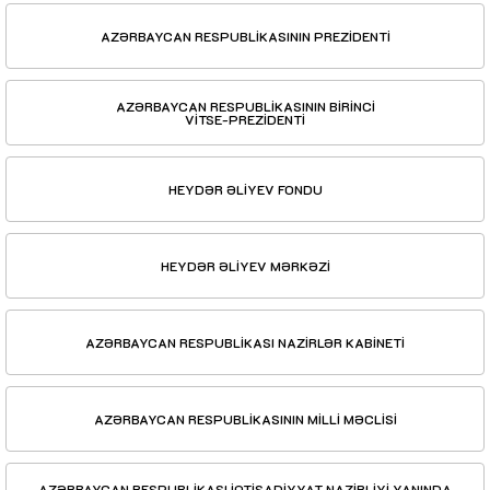
AZƏRBAYCAN RESPUBLİKASININ PREZİDENTİ
AZƏRBAYCAN RESPUBLİKASININ BİRİNCİ
VİTSE-PREZİDENTİ
HEYDƏR ƏLİYEV FONDU
HEYDƏR ƏLİYEV MƏRKƏZİ
AZƏRBAYCAN RESPUBLİKASI NAZİRLƏR KABİNETİ
AZƏRBAYCAN RESPUBLİKASININ MİLLİ MƏCLİSİ
AZƏRBAYCAN RESPUBLİKASI İQTİSADİYYAT NAZİRLİYİ YANINDA