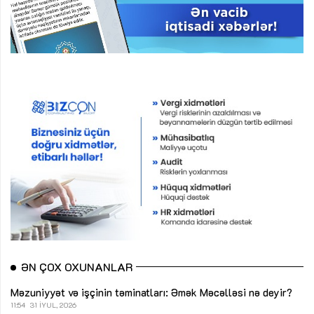
ƏN ÇOX OXUNANLAR
Məzuniyyət və işçinin təminatları: Əmək Məcəlləsi nə deyir?
11:54
31 İYUL, 2026