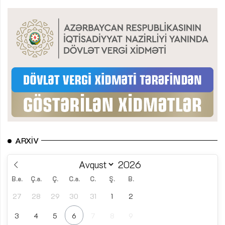
ARXIV
B.e.
Ç.a.
Ç.
C.a.
C.
Ş.
B.
27
28
29
30
31
1
2
3
4
5
6
7
8
9