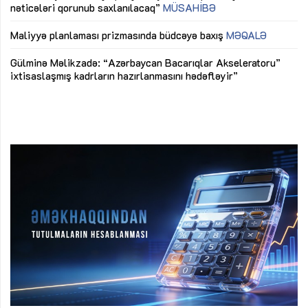
nəticələri qorunub saxlanılacaq”
MÜSAHİBƏ
Ay
ya
M
Maliyyə planlaması prizmasında büdcəyə baxış
MƏQALƏ
Az
Gülminə Məlikzadə: “Azərbaycan Bacarıqlar Akseleratoru”
ke
ixtisaslaşmış kadrların hazırlanmasını hədəfləyir”
Ay
su