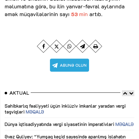
məlumatına görə, bu ilin yanvar-fevral aylarında
əmək müqavilələrinin sayı
min
artıb.
53
AKTUAL
Sahibkarlıq fəaliyyəti üçün inklüziv imkanlar yaradan vergi
“D
təşviqləri
MƏQALƏ
fə
lıq
Dünya iqtisadiyyatında vergi siyasətinin imperativləri
MƏQALƏ
Ni
mü
Əvəz Quliyev: “Yumşaq keçid sayəsində aparılmış islahatın