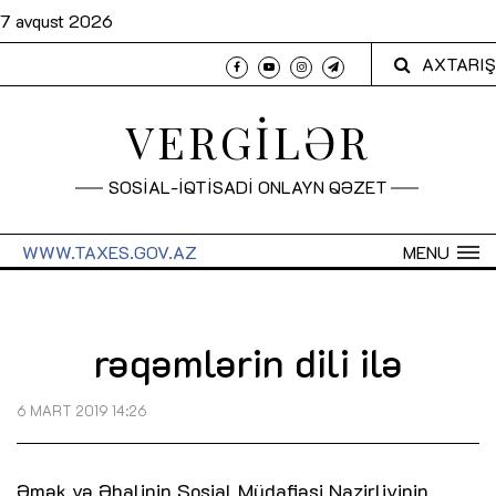
7 avqust 2026
AXTARIŞ
VERGİLƏR
SOSİAL-İQTİSADİ ONLAYN QƏZET
WWW.TAXES.GOV.AZ
MENU
rəqəmlərin dili ilə
6 MART 2019 14:26
Əmək və Əhalinin Sosial Müdafiəsi Nazirliyinin