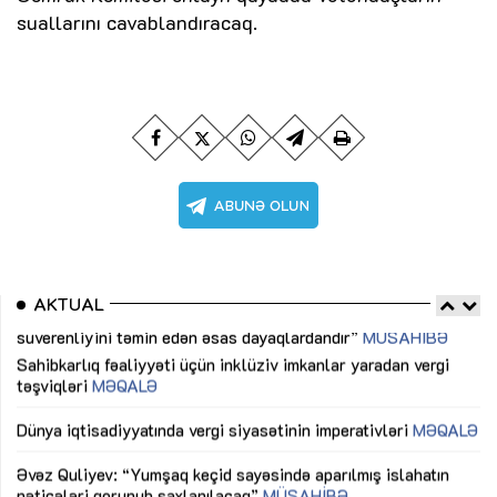
suallarını cavablandıracaq.
AKTUAL
Sahibkarlıq fəaliyyəti üçün inklüziv imkanlar yaradan vergi
“D
təşviqləri
MƏQALƏ
fə
lıq
Dünya iqtisadiyyatında vergi siyasətinin imperativləri
MƏQALƏ
Ni
mü
Əvəz Quliyev: “Yumşaq keçid sayəsində aparılmış islahatın
nəticələri qorunub saxlanılacaq”
MÜSAHİBƏ
Ay
ya