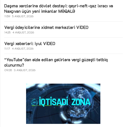
Daşıma xərclərinə dövlət dəstəyi: qeyri-neft-qaz ixracı və
Naxçıvan üçün yeni imkanlar
MƏQALƏ
11:59
5 AVQUST, 2026
Vergi ödəyicilərinə xidmət mərkəzləri
VİDEO
14:25
4 AVQUST, 2026
Vergi xəbərləri: iyul
VİDEO
11:17
4 AVQUST, 2026
“YouTube”dan əldə edilən gəlirlərə vergi güzəşti tətbiq
olunurmu?
09:35
3 AVQUST, 2026