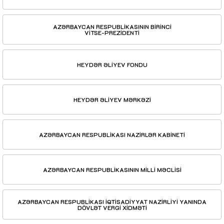
AZƏRBAYCAN RESPUBLİKASININ BİRİNCİ
VİTSE-PREZİDENTİ
HEYDƏR ƏLİYEV FONDU
HEYDƏR ƏLİYEV MƏRKƏZİ
AZƏRBAYCAN RESPUBLİKASI NAZİRLƏR KABİNETİ
AZƏRBAYCAN RESPUBLİKASININ MİLLİ MƏCLİSİ
AZƏRBAYCAN RESPUBLİKASI İQTİSADİYYAT NAZİRLİYİ YANINDA
DÖVLƏT VERGİ XİDMƏTİ