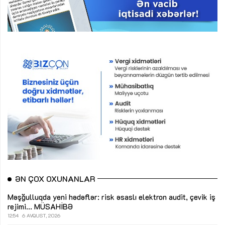
ƏN ÇOX OXUNANLAR
Məşğulluqda yeni hədəflər: risk əsaslı elektron audit, çevik iş
rejimi...
MÜSAHİBƏ
12:54
6 AVQUST, 2026