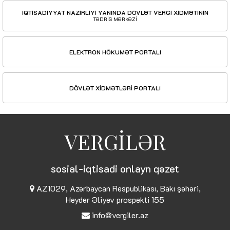
İQTİSADİYYAT NAZİRLİYİ YANINDA DÖVLƏT VERGİ XİDMƏTİNİN
TƏDRİS MƏRKƏZİ
ELEKTRON HÖKUMƏT PORTALI
DÖVLƏT XİDMƏTLƏRİ PORTALI
VERGİLƏR
sosial-iqtisadi onlayn qəzet
AZ1029, Azərbaycan Respublikası, Bakı şəhəri,
Heydər Əliyev prospekti 155
info@vergiler.az