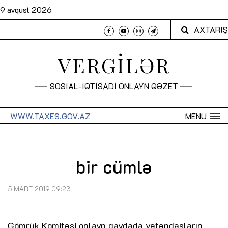
9 avqust 2026
AXTARIŞ
VERGİLƏR
SOSİAL-İQTİSADİ ONLAYN QƏZET
WWW.TAXES.GOV.AZ
MENU
bir cümlə
5 MART 2019 09:23
Gömrük Komitəsi onlayn qaydada vətəndaşların