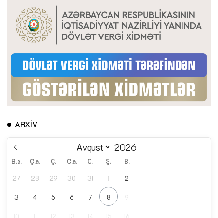
ARXIV
B.e.
Ç.a.
Ç.
C.a.
C.
Ş.
B.
27
28
29
30
31
1
2
3
4
5
6
7
8
9
10
11
12
13
14
15
16