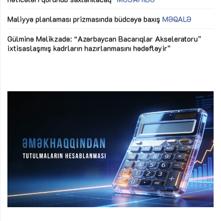
M
Maliyyə planlaması prizmasında büdcəyə baxış
MƏQALƏ
Az
Gülminə Məlikzadə: “Azərbaycan Bacarıqlar Akseleratoru”
ke
ixtisaslaşmış kadrların hazırlanmasını hədəfləyir”
Ay
su