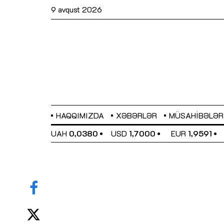
9 avqust 2026
HAQQIMIZDA
XƏBƏRLƏR
MÜSAHIBƏLƏR
EL
0,6489
UAH
0,0380
USD
1,7000
EUR
1,9591