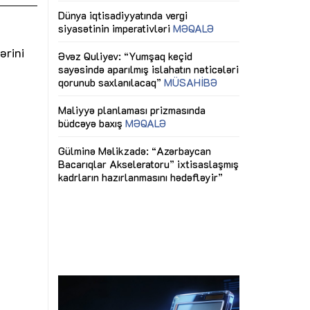
ericiliyinə
Dünya iqtisadiyyatında vergi
Nicat İmanov: "
ühitinin
siyasətinin imperativləri
MƏQALƏ
dəyişikliklər s
edir"
yaxşılaşdırılma
ərini
MÜSAHİBƏ
Əvəz Quliyev: “Yumşaq keçid
sayəsində aparılmış islahatın nəticələri
miz daha
qorunub saxlanılacaq”
MÜSAHİBƏ
Aytən Kərimov
, çevik və
inklüziv iş müh
dırmaqdır”
öyrənən komand
Maliyyə planlaması prizmasında
MÜSAHİBƏ
büdcəyə baxış
MƏQALƏ
tərəfdaşlığı
Azərbaycanda d
Gülminə Məlikzadə: “Azərbaycan
n ilk pilot
çərçivəsində hə
Bacarıqlar Akseleratoru” ixtisaslaşmış
layihə
VİDEO
kadrların hazırlanmasını hədəfləyir”
qaviləsi”
Aydın Hüseynov
renliyini
Azərbaycanın iq
andır”
təmin edən əsa
MÜSAHİBƏ