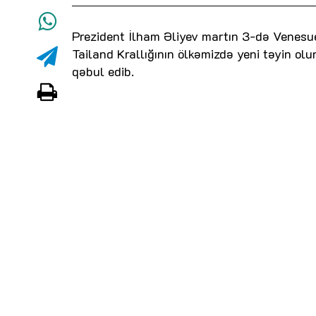
Prezident İlham Əliyev martın 3-də Venesu
Tailand Krallığının ölkəmizdə yeni təyin ol
qəbul edib.