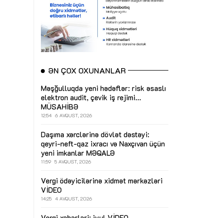
ƏN ÇOX OXUNANLAR
Məşğulluqda yeni hədəflər: risk əsaslı
elektron audit, çevik iş rejimi...
MÜSAHİBƏ
12:54
6 AVQUST, 2026
Daşıma xərclərinə dövlət dəstəyi:
qeyri-neft-qaz ixracı və Naxçıvan üçün
yeni imkanlar
MƏQALƏ
11:59
5 AVQUST, 2026
Vergi ödəyicilərinə xidmət mərkəzləri
VİDEO
14:25
4 AVQUST, 2026
Vergi xəbərləri: iyul
VİDEO