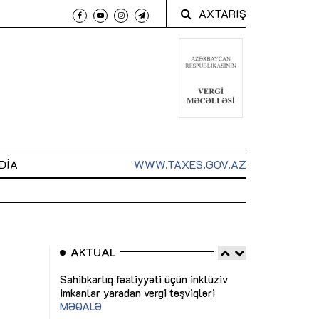
AXTARIŞ
DIA
WWW.TAXES.GOV.AZ
AKTUAL
 arxasında
Sahibkarlıq fəaliyyəti üçün inklüziv
“Düzgün kommun
t dayanır”
imkanlar yaradan vergi təşviqləri
real iş və siste
MƏQALƏ
MÜSAHİBƏ