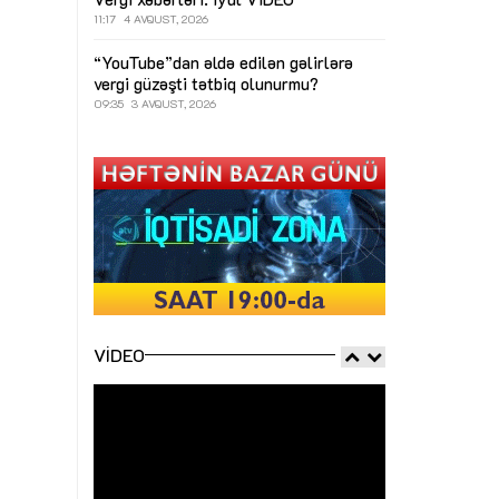
11:17
4 AVQUST, 2026
“YouTube”dan əldə edilən gəlirlərə
vergi güzəşti tətbiq olunurmu?
09:35
3 AVQUST, 2026
VIDEO