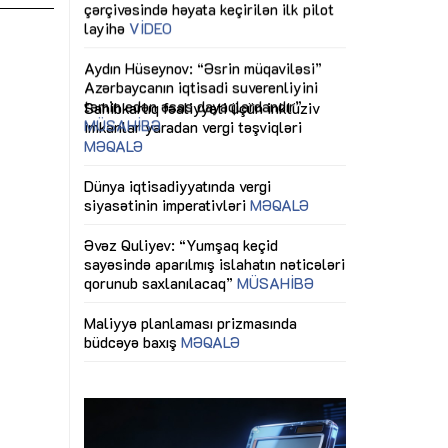
ericiliyinə
Dünya iqtisadiyyatında vergi
Nicat İmanov: "
ühitinin
siyasətinin imperativləri
MƏQALƏ
dəyişikliklər s
edir"
yaxşılaşdırılma
MÜSAHİBƏ
Əvəz Quliyev: “Yumşaq keçid
sayəsində aparılmış islahatın nəticələri
miz daha
qorunub saxlanılacaq”
MÜSAHİBƏ
Aytən Kərimov
, çevik və
inklüziv iş müh
dırmaqdır”
öyrənən komand
Maliyyə planlaması prizmasında
MÜSAHİBƏ
büdcəyə baxış
MƏQALƏ
tərəfdaşlığı
Azərbaycanda d
Gülminə Məlikzadə: “Azərbaycan
n ilk pilot
çərçivəsində hə
Bacarıqlar Akseleratoru” ixtisaslaşmış
layihə
VİDEO
kadrların hazırlanmasını hədəfləyir”
qaviləsi”
Aydın Hüseynov
renliyini
Azərbaycanın iq
andır”
təmin edən əsa
MÜSAHİBƏ