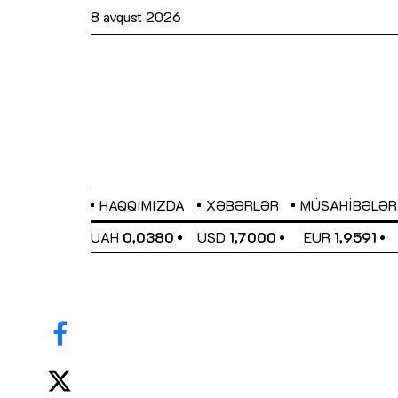
8 avqust 2026
HAQQIMIZDA
XƏBƏRLƏR
MÜSAHIBƏLƏR
EL
0,6489
UAH
0,0380
USD
1,7000
EUR
1,9591