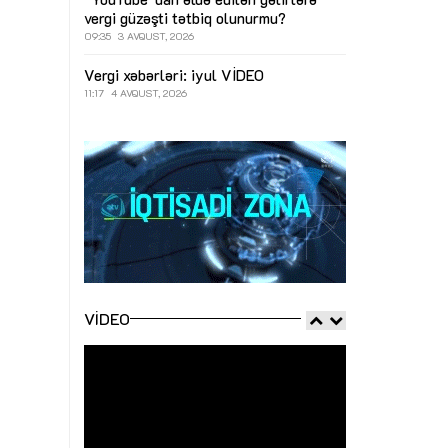
vergi güzəşti tətbiq olunurmu?
09:35
3 AVQUST, 2026
Vergi xəbərləri: iyul
VİDEO
11:17
4 AVQUST, 2026
VIDEO