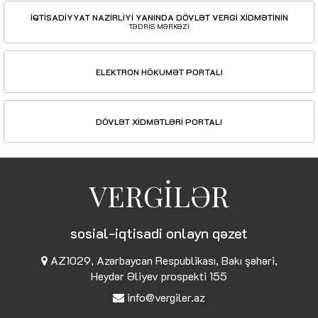
İQTİSADİYYAT NAZİRLİYİ YANINDA DÖVLƏT VERGİ XİDMƏTİNİN
TƏDRİS MƏRKƏZİ
ELEKTRON HÖKUMƏT PORTALI
DÖVLƏT XİDMƏTLƏRİ PORTALI
VERGİLƏR
sosial-iqtisadi onlayn qəzet
AZ1029, Azərbaycan Respublikası, Bakı şəhəri,
Heydər Əliyev prospekti 155
info@vergiler.az