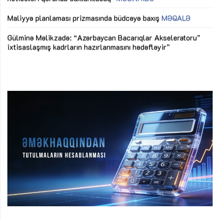
M
Maliyyə planlaması prizmasında büdcəyə baxış
MƏQALƏ
Az
Gülminə Məlikzadə: “Azərbaycan Bacarıqlar Akseleratoru”
ke
ixtisaslaşmış kadrların hazırlanmasını hədəfləyir”
Ay
su