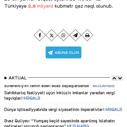
Türkiyəyə
milyard
kubmetr qaz nəql olunub.
2,8
AKTUAL
Sahibkarlıq fəaliyyəti üçün inklüziv imkanlar yaradan vergi
“D
təşviqləri
MƏQALƏ
fə
lıq
Dünya iqtisadiyyatında vergi siyasətinin imperativləri
MƏQALƏ
Ni
mü
Əvəz Quliyev: “Yumşaq keçid sayəsində aparılmış islahatın
nəticələri qorunub saxlanılacaq”
MÜSAHİBƏ
Ay
ya