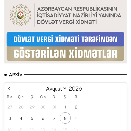
ARXIV
B.e.
Ç.a.
Ç.
C.a.
C.
Ş.
B.
27
28
29
30
31
1
2
3
4
5
6
7
8
9
10
11
12
13
14
15
16