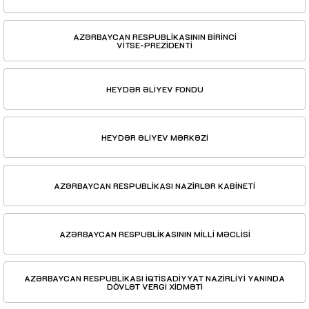
AZƏRBAYCAN RESPUBLİKASININ BİRİNCİ
VİTSE-PREZİDENTİ
HEYDƏR ƏLİYEV FONDU
HEYDƏR ƏLİYEV MƏRKƏZİ
AZƏRBAYCAN RESPUBLİKASI NAZİRLƏR KABİNETİ
AZƏRBAYCAN RESPUBLİKASININ MİLLİ MƏCLİSİ
AZƏRBAYCAN RESPUBLİKASI İQTİSADİYYAT NAZİRLİYİ YANINDA
DÖVLƏT VERGİ XİDMƏTİ