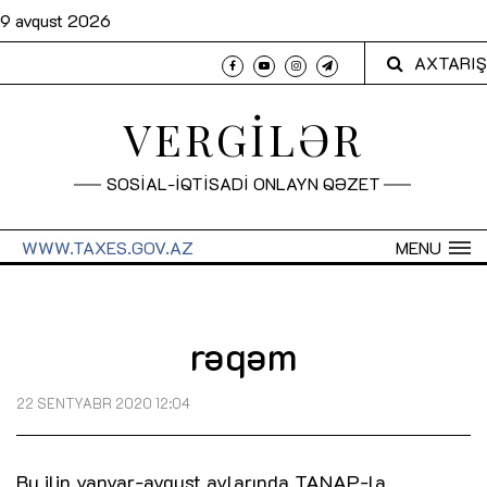
9 avqust 2026
AXTARIŞ
VERGİLƏR
SOSİAL-İQTİSADİ ONLAYN QƏZET
WWW.TAXES.GOV.AZ
MENU
rəqəm
22 SENTYABR 2020 12:04
Bu ilin yanvar-avqust aylarında TANAP-la