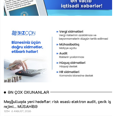
ƏN ÇOX OXUNANLAR
Məşğulluqda yeni hədəflər: risk əsaslı elektron audit, çevik iş
rejimi...
MÜSAHİBƏ
12:54
6 AVQUST, 2026