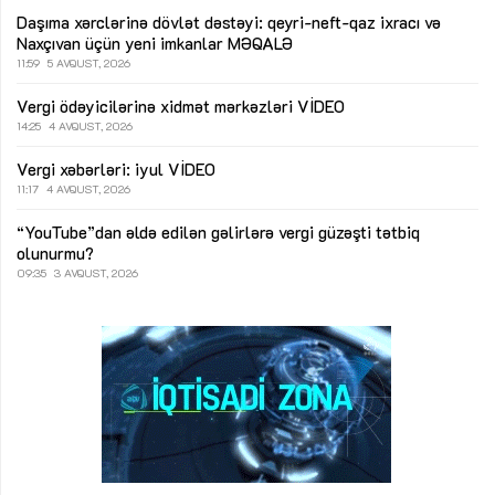
Daşıma xərclərinə dövlət dəstəyi: qeyri-neft-qaz ixracı və
Naxçıvan üçün yeni imkanlar
MƏQALƏ
11:59
5 AVQUST, 2026
Vergi ödəyicilərinə xidmət mərkəzləri
VİDEO
14:25
4 AVQUST, 2026
Vergi xəbərləri: iyul
VİDEO
11:17
4 AVQUST, 2026
“YouTube”dan əldə edilən gəlirlərə vergi güzəşti tətbiq
olunurmu?
09:35
3 AVQUST, 2026