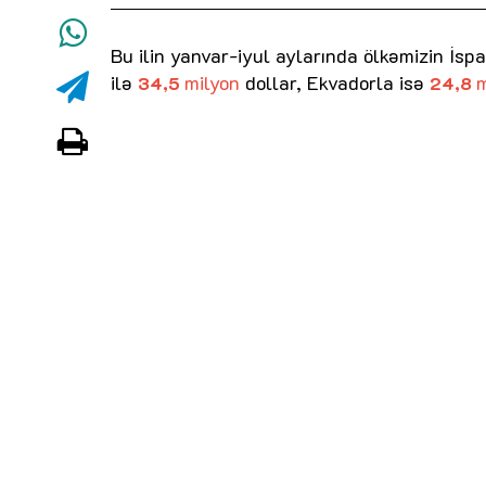
Bu ilin yanvar-iyul aylarında ölkəmizin İspa
ilə
milyon
dollar, Ekvadorla isə
m
34,5
24,8