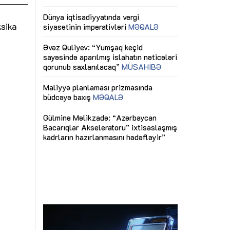
ericiliyinə
Dünya iqtisadiyyatında vergi
Nicat İmanov: "
ühitinin
siyasətinin imperativləri
MƏQALƏ
dəyişikliklər s
sika
edir"
yaxşılaşdırılma
MÜSAHİBƏ
Əvəz Quliyev: “Yumşaq keçid
sayəsində aparılmış islahatın nəticələri
miz daha
qorunub saxlanılacaq”
MÜSAHİBƏ
Aytən Kərimov
, çevik və
inklüziv iş müh
dırmaqdır”
öyrənən komand
Maliyyə planlaması prizmasında
MÜSAHİBƏ
büdcəyə baxış
MƏQALƏ
tərəfdaşlığı
Azərbaycanda d
Gülminə Məlikzadə: “Azərbaycan
n ilk pilot
çərçivəsində hə
Bacarıqlar Akseleratoru” ixtisaslaşmış
layihə
VİDEO
kadrların hazırlanmasını hədəfləyir”
qaviləsi”
Aydın Hüseynov
renliyini
Azərbaycanın iq
andır”
təmin edən əsa
MÜSAHİBƏ