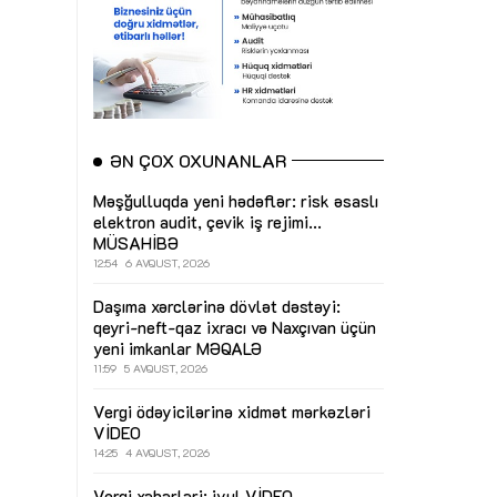
ƏN ÇOX OXUNANLAR
Məşğulluqda yeni hədəflər: risk əsaslı
elektron audit, çevik iş rejimi...
MÜSAHİBƏ
12:54
6 AVQUST, 2026
Daşıma xərclərinə dövlət dəstəyi:
qeyri-neft-qaz ixracı və Naxçıvan üçün
yeni imkanlar
MƏQALƏ
11:59
5 AVQUST, 2026
Vergi ödəyicilərinə xidmət mərkəzləri
VİDEO
14:25
4 AVQUST, 2026
Vergi xəbərləri: iyul
VİDEO