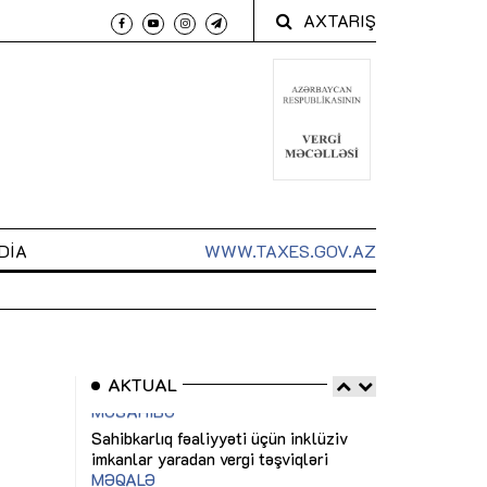
AXTARIŞ
DIA
WWW.TAXES.GOV.AZ
AKTUAL
 arxasında
Sahibkarlıq fəaliyyəti üçün inklüziv
“Düzgün kommun
t dayanır”
imkanlar yaradan vergi təşviqləri
real iş və siste
MƏQALƏ
MÜSAHİBƏ