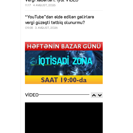
11:17
4 AVQUST, 2026
“YouTube”dan əldə edilən gəlirlərə
vergi güzəşti tətbiq olunurmu?
09:35
3 AVQUST, 2026
VIDEO