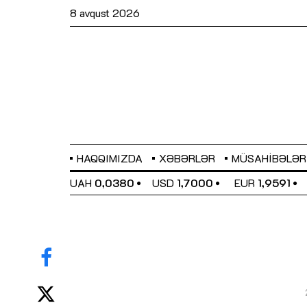
8 avqust 2026
HAQQIMIZDA
XƏBƏRLƏR
MÜSAHIBƏLƏR
EL
0,6489
UAH
0,0380
USD
1,7000
EUR
1,9591