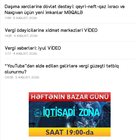
Daşıma xərclərinə dövlət dəstəyi: qeyri-neft-qaz ixracı və
Naxçıvan üçün yeni imkanlar
MƏQALƏ
11:59
5 AVQUST, 2026
Vergi ödəyicilərinə xidmət mərkəzləri
VİDEO
14:25
4 AVQUST, 2026
Vergi xəbərləri: iyul
VİDEO
11:17
4 AVQUST, 2026
“YouTube”dan əldə edilən gəlirlərə vergi güzəşti tətbiq
olunurmu?
09:35
3 AVQUST, 2026