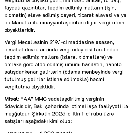
faydalı qazıntılar, təqdim edilmiş malların (işin,
xidmətin) əlavə edilmiş dəyəri, ticarət əlavəsi və ya
bu Məcəllə ilə müəyyənləşdirilən digər vergitutma
obyektləridir.
Vergi Məcəlləsinin 219.1-ci maddəsinə əsasən,
hesabat dövrü ərzində vergi ödəyicisi tərəfindən
təqdim edilmiş mallara (işlərə, xidmətlərə) və
əmlaka görə əldə edilmiş ümumi hasilatın, habelə
satışdankənar gəlirlərin (ödəmə mənbəyində vergi
tutulmuş gəlirlər istisna edilməklə) həcmi
vergitutma obyektidir.
Misal:
“AA” MMC sadələşdirilmiş verginin
ödəyicisidir, Bakı şəhərində ictimai iaşə fəaliyyəti ilə
məşğuldur. Şirkətin 2025-ci ilin 1-ci rübü üzrə
satışları aşağıdakı kimi olub:
• yanvar ayı – 6.000 manat;