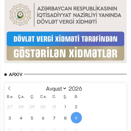
ARXIV
B.e.
Ç.a.
Ç.
C.a.
C.
Ş.
B.
27
28
29
30
31
1
2
3
4
5
6
7
8
9
10
11
12
13
14
15
16