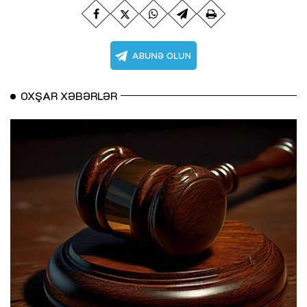
OXŞAR XƏBƏRLƏR