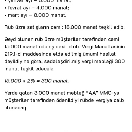
• fevral ayı – 4.000 manat;
• mart ayı – 8.000 manat.
Rüb üzrə satışların cəmi: 18.000 manat təşkil edib.
Qeyd olunan rüb üzrə müştərilər tərəfindən cəmi
15.000 manat ödəniş daxil olub. Vergi Məcəlləsinin
219.1-ci maddəsində əldə edilmiş ümumi hasilat
deyildiyinə görə, sadələşdirilmiş vergi məbləği 300
manat təşkil edəcək:
15.000 x 2% = 300 manat.
Yerdə qalan 3.000 manat məbləğ “AA” MMC-yə
müştərilər tərəfindən ödənildiyi rübdə vergiyə cəlb
olunacaq.