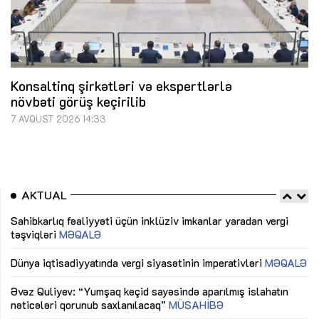
Konsaltinq şirkətləri və ekspertlərlə
növbəti görüş keçirilib
7 AVQUST 2026 14:33
AKTUAL
Sahibkarlıq fəaliyyəti üçün inklüziv imkanlar yaradan vergi
“D
təşviqləri
MƏQALƏ
fə
lıq
Dünya iqtisadiyyatında vergi siyasətinin imperativləri
MƏQALƏ
Ni
mü
Əvəz Quliyev: “Yumşaq keçid sayəsində aparılmış islahatın
nəticələri qorunub saxlanılacaq”
MÜSAHİBƏ
Ay
ya