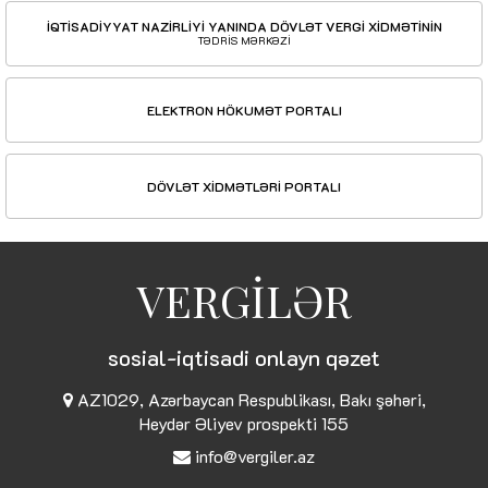
İQTİSADİYYAT NAZİRLİYİ YANINDA DÖVLƏT VERGİ XİDMƏTİNİN
TƏDRİS MƏRKƏZİ
ELEKTRON HÖKUMƏT PORTALI
DÖVLƏT XİDMƏTLƏRİ PORTALI
VERGİLƏR
sosial-iqtisadi onlayn qəzet
AZ1029, Azərbaycan Respublikası, Bakı şəhəri,
Heydər Əliyev prospekti 155
info@vergiler.az