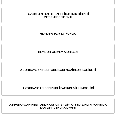
AZƏRBAYCAN RESPUBLİKASININ BİRİNCİ
VİTSE-PREZİDENTİ
HEYDƏR ƏLİYEV FONDU
HEYDƏR ƏLİYEV MƏRKƏZİ
AZƏRBAYCAN RESPUBLİKASI NAZİRLƏR KABİNETİ
AZƏRBAYCAN RESPUBLİKASININ MİLLİ MƏCLİSİ
AZƏRBAYCAN RESPUBLİKASI İQTİSADİYYAT NAZİRLİYİ YANINDA
DÖVLƏT VERGİ XİDMƏTİ