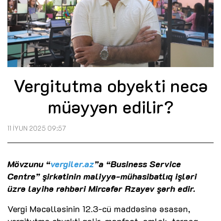
Vergitutma obyekti necə
müəyyən edilir?
11 İYUN 2025 09:57
Mövzunu “
vergiler.az
”a “Business Service
Centre” şirkətinin maliyyə-mühasibatlıq işləri
üzrə layihə rəhbəri Mircəfər Rzayev şərh edir.
Vergi Məcəlləsinin 12.3-cü maddəsinə əsasən,
vergitutma obyekti gəlir, mənfəət, əmlak, torpaq,