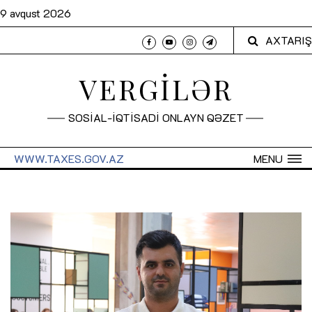
9 avqust 2026
AXTARIŞ
VERGİLƏR
SOSİAL-İQTİSADİ ONLAYN QƏZET
WWW.TAXES.GOV.AZ
MENU