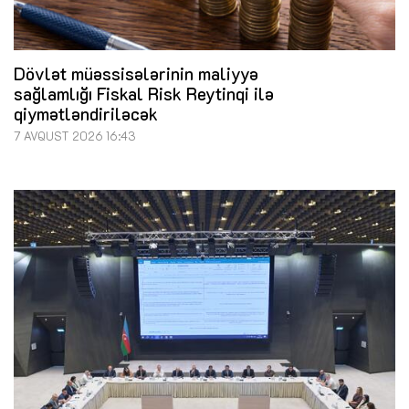
Dövlət müəssisələrinin maliyyə
sağlamlığı Fiskal Risk Reytinqi ilə
qiymətləndiriləcək
7 AVQUST 2026 16:43