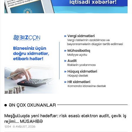
ƏN ÇOX OXUNANLAR
Məşğulluqda yeni hədəflər: risk əsaslı elektron audit, çevik iş
rejimi...
MÜSAHİBƏ
12:54
6 AVQUST, 2026