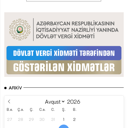
ARXIV
B.e.
Ç.a.
Ç.
C.a.
C.
Ş.
B.
27
28
29
30
31
1
2