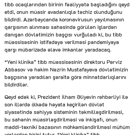
tibb ocaqlarından birinin fəaliyyətə başladığını qeyd
etdi, onun müasir avadanlıqla təchiz olunduğunu
bildirdi. Azərbaycanda koronavirusun yayılmasının
qarşısının alınması sahəsində görülən işlərdən
danışan dövlətimizin başçısı vurğuladı ki, bu tibb
müəssisəsinin istifadəyə verilməsi pandemiyaya
qarşı mübarizədə əlavə imkanlar yaradacaq.
“Yeni klinika” tibb müəssisəsinin direktoru Pərviz
Abbasov və həkim Nəzrin Mustafayeva dövlətimizin
başçısına yaradılan şəraitə görə minnətdarlıqlarını
bildirdilər.
Qeyd edək ki, Prezident İlham Əliyevin rəhbərliyi ilə
son illərdə ölkədə həyata keçirilən dövlət
siyasətində səhiyyə sisteminin təkmilləşdirilməsi,
bu sahənin müasirləşdirilməsi və inkişafı, onun
maddi-texniki bazasının möhkəmləndirilməsi mühüm
yerlərdən birini tutur. “Yeni klinika” tibb