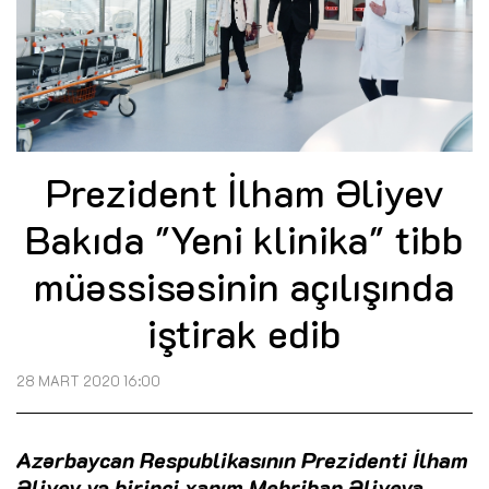
Prezident İlham Əliyev
Bakıda "Yeni klinika" tibb
müəssisəsinin açılışında
iştirak edib
28 MART 2020 16:00
Azərbaycan Respublikasının Prezidenti İlham
Əliyev və birinci xanım Mehriban Əliyeva