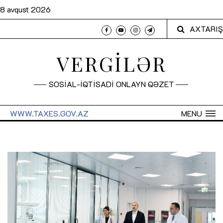
8 avqust 2026
AXTARIŞ
VERGİLƏR
SOSİAL-İQTİSADİ ONLAYN QƏZET
WWW.TAXES.GOV.AZ
MENU