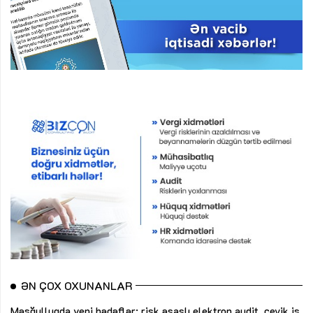
ƏN ÇOX OXUNANLAR
Məşğulluqda yeni hədəflər: risk əsaslı elektron audit, çevik iş