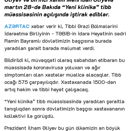
martın 28-də Bakıda “Yeni klinika” tibb
müəssisəsinin açılışında iştirak ediblər.
AZƏRTAC
xəbər verir ki, Tibbi Ərazi Bölmələrini
İdarəetmə Birliyinin - TƏBİB-in İdarə Heyətinin sədri
Ramin Bayramlı dövlətimizin başçısına burada
yaradılan şərait barədə məlumat verdi.
Bildirildi ki, müvəqqəti olaraq sabahdan etibarən bu
müəssisədə koronavirusa yoluxan və ağır
simptomları olan xəstələr müalicə alacaqlar. Tibb
ocağı 575 çarpayılıqdır. Xəstəxanada 1500-dən
artıq həkim və tibbi heyət çalışacaq.
“Yeni klinika” tibb müəssisəsində yaradılan şəraitlə
tanışlıqdan sonra dövlətimizin başçısı xəstəxananın
kollektivi ilə görüşdü.
Prezident İlham Əliyev bu gün ölkəmizin ən böyük