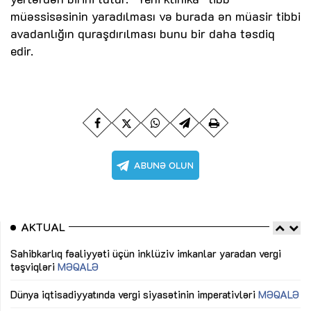
müəssisəsinin yaradılması və burada ən müasir tibbi
avadanlığın quraşdırılması bunu bir daha təsdiq
edir.
AKTUAL
Sahibkarlıq fəaliyyəti üçün inklüziv imkanlar yaradan vergi
“D
təşviqləri
MƏQALƏ
fə
lıq
Dünya iqtisadiyyatında vergi siyasətinin imperativləri
MƏQALƏ
Ni
mü