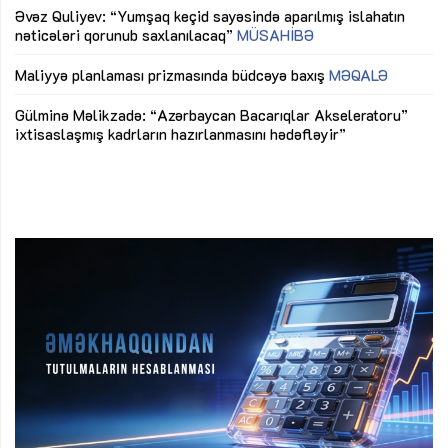
Əvəz Quliyev: “Yumşaq keçid sayəsində aparılmış islahatın
nəticələri qorunub saxlanılacaq”
MÜSAHİBƏ
Ay
ya
M
Maliyyə planlaması prizmasında büdcəyə baxış
MƏQALƏ
Az
Gülminə Məlikzadə: “Azərbaycan Bacarıqlar Akseleratoru”
ke
ixtisaslaşmış kadrların hazırlanmasını hədəfləyir”
Ay
su