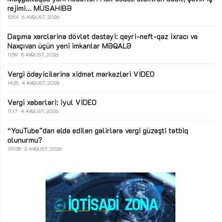
rejimi...
MÜSAHİBƏ
12:54
6 AVQUST, 2026
Daşıma xərclərinə dövlət dəstəyi: qeyri-neft-qaz ixracı və
Naxçıvan üçün yeni imkanlar
MƏQALƏ
11:59
5 AVQUST, 2026
Vergi ödəyicilərinə xidmət mərkəzləri
VİDEO
14:25
4 AVQUST, 2026
Vergi xəbərləri: iyul
VİDEO
11:17
4 AVQUST, 2026
“YouTube”dan əldə edilən gəlirlərə vergi güzəşti tətbiq
olunurmu?
09:35
3 AVQUST, 2026