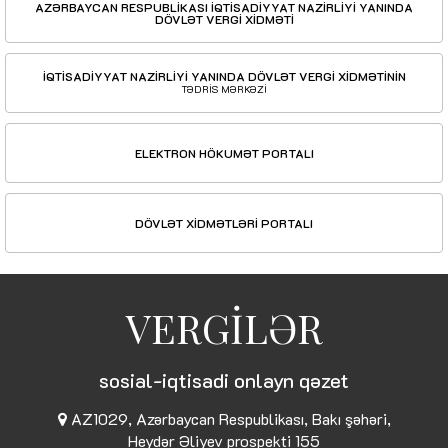
AZƏRBAYCAN RESPUBLİKASI İQTİSADİYYAT NAZİRLİYİ YANINDA
DÖVLƏT VERGİ XİDMƏTİ
İQTİSADİYYAT NAZİRLİYİ YANINDA DÖVLƏT VERGİ XİDMƏTİNİN
TƏDRİS MƏRKƏZİ
ELEKTRON HÖKUMƏT PORTALI
DÖVLƏT XİDMƏTLƏRİ PORTALI
VERGİLƏR
sosial-iqtisadi onlayn qəzet
AZ1029, Azərbaycan Respublikası, Bakı şəhəri,
Heydər Əliyev prospekti 155