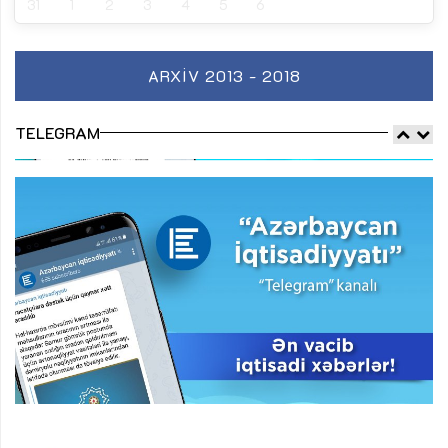
31
1
2
3
4
5
6
ARXIV 2013 - 2018
TELEGRAM