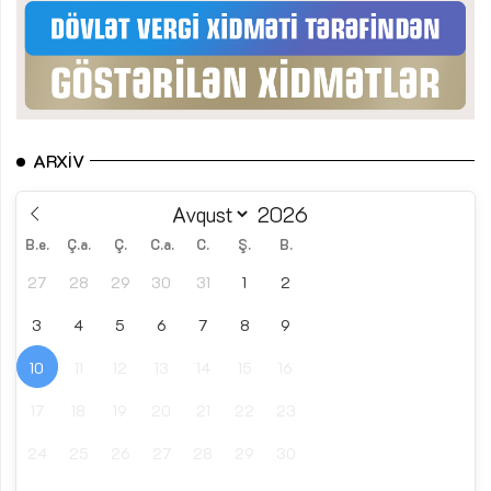
ARXIV
B.e.
Ç.a.
Ç.
C.a.
C.
Ş.
B.
27
28
29
30
31
1
2
3
4
5
6
7
8
9
10
11
12
13
14
15
16
17
18
19
20
21
22
23
24
25
26
27
28
29
30