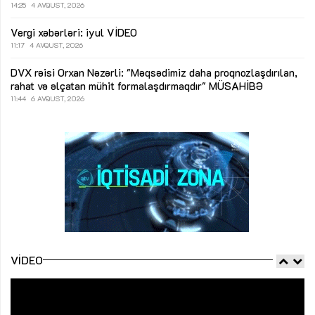
14:25
4 AVQUST, 2026
Vergi xəbərləri: iyul
VİDEO
11:17
4 AVQUST, 2026
DVX rəisi Orxan Nəzərli: "Məqsədimiz daha proqnozlaşdırılan,
rahat və əlçatan mühit formalaşdırmaqdır"
MÜSAHİBƏ
11:44
6 AVQUST, 2026
VIDEO