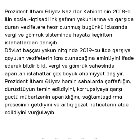
Prezident İlham Əliyev Nazirlər Kabinetinin 2018-ci
ilin sosial-iqtisadi inkişafının yekunlarına və qarşıda
duran vəzifələrə həsr olunmuş bugünkü iclasında
vergi və gömrük sistemində həyata keçirilən
islahatlardan danışıb.
Dövlət başçısı yekun nitqində 2019-cu ildə qarşıya
qoyulan vəzifələrin icra olunacağına əminliyini ifadə
edərək bildirib ki, vergi və gömrük sahəsində
aparılan islahatlar çox böyük əhəmiyyət daşıyır.
Prezident İlham Əliyev həmin sahələrdə şəffaflığın,
dürüstlüyün təmin edildiyini, korrupsiyaya qarşı
güclü mübarizənin aparıldığını, sağlamlaşdırma
prosesinin getdiyini və artıq gözəl nəticələrin əldə
edildiyini vurğulayıb.