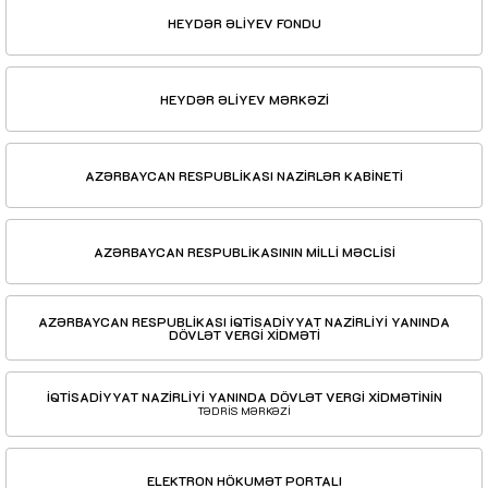
HEYDƏR ƏLİYEV FONDU
HEYDƏR ƏLİYEV MƏRKƏZİ
AZƏRBAYCAN RESPUBLİKASI NAZİRLƏR KABİNETİ
AZƏRBAYCAN RESPUBLİKASININ MİLLİ MƏCLİSİ
AZƏRBAYCAN RESPUBLİKASI İQTİSADİYYAT NAZİRLİYİ YANINDA
DÖVLƏT VERGİ XİDMƏTİ
İQTİSADİYYAT NAZİRLİYİ YANINDA DÖVLƏT VERGİ XİDMƏTİNİN
TƏDRİS MƏRKƏZİ
ELEKTRON HÖKUMƏT PORTALI