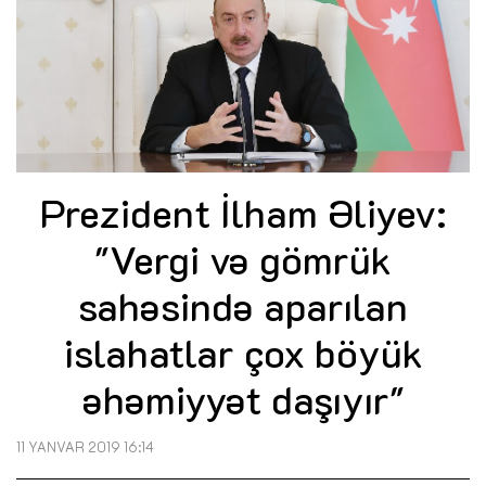
Prezident İlham Əliyev:
"Vergi və gömrük
sahəsində aparılan
islahatlar çox böyük
əhəmiyyət daşıyır"
11 YANVAR 2019 16:14