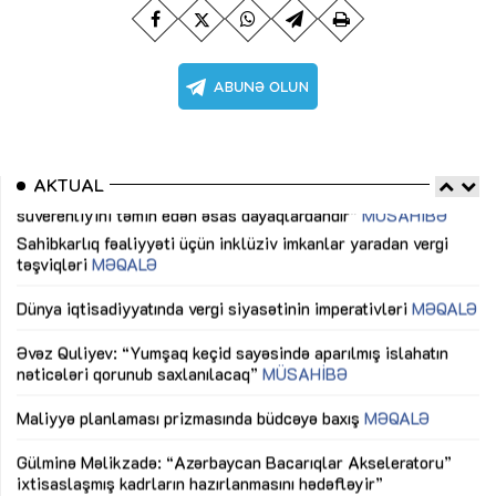
AKTUAL
Sahibkarlıq fəaliyyəti üçün inklüziv imkanlar yaradan vergi
“D
təşviqləri
MƏQALƏ
fə
lıq
Dünya iqtisadiyyatında vergi siyasətinin imperativləri
MƏQALƏ
Ni
mü
Əvəz Quliyev: “Yumşaq keçid sayəsində aparılmış islahatın
nəticələri qorunub saxlanılacaq”
MÜSAHİBƏ
Ay
ya
M
Maliyyə planlaması prizmasında büdcəyə baxış
MƏQALƏ
Az
Gülminə Məlikzadə: “Azərbaycan Bacarıqlar Akseleratoru”
ke
ixtisaslaşmış kadrların hazırlanmasını hədəfləyir”