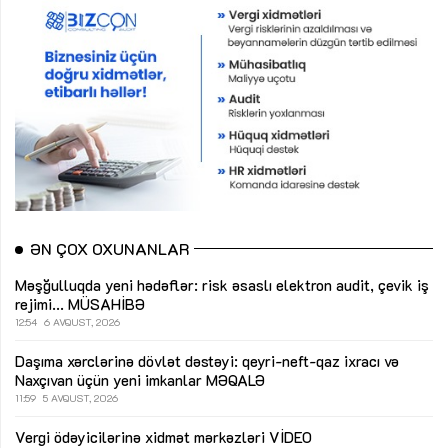
ƏN ÇOX OXUNANLAR
Məşğulluqda yeni hədəflər: risk əsaslı elektron audit, çevik iş
rejimi...
MÜSAHİBƏ
12:54
6 AVQUST, 2026
Daşıma xərclərinə dövlət dəstəyi: qeyri-neft-qaz ixracı və
Naxçıvan üçün yeni imkanlar
MƏQALƏ
11:59
5 AVQUST, 2026
Vergi ödəyicilərinə xidmət mərkəzləri
VİDEO