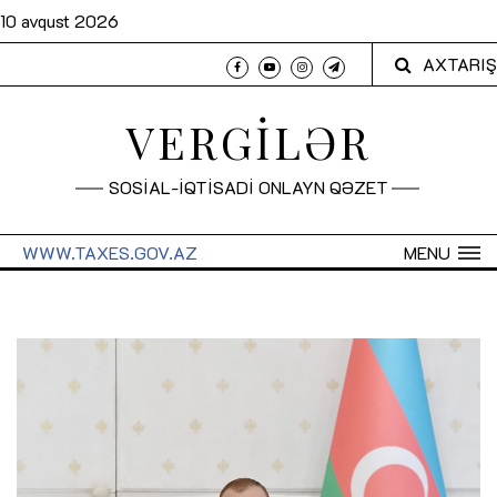
10 avqust 2026
AXTARIŞ
VERGİLƏR
SOSİAL-İQTİSADİ ONLAYN QƏZET
WWW.TAXES.GOV.AZ
MENU