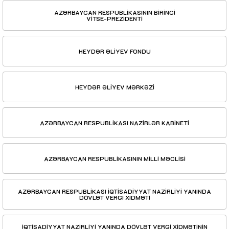
AZƏRBAYCAN RESPUBLİKASININ BİRİNCİ
VİTSE-PREZİDENTİ
HEYDƏR ƏLİYEV FONDU
HEYDƏR ƏLİYEV MƏRKƏZİ
AZƏRBAYCAN RESPUBLİKASI NAZİRLƏR KABİNETİ
AZƏRBAYCAN RESPUBLİKASININ MİLLİ MƏCLİSİ
AZƏRBAYCAN RESPUBLİKASI İQTİSADİYYAT NAZİRLİYİ YANINDA
DÖVLƏT VERGİ XİDMƏTİ
İQTİSADİYYAT NAZİRLİYİ YANINDA DÖVLƏT VERGİ XİDMƏTİNİN