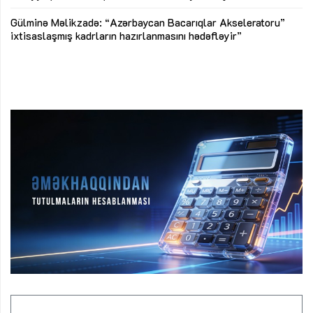
Az
Gülminə Məlikzadə: “Azərbaycan Bacarıqlar Akseleratoru”
ke
ixtisaslaşmış kadrların hazırlanmasını hədəfləyir”
Ay
su