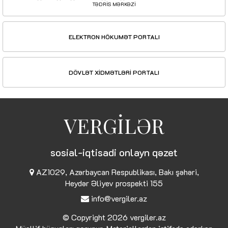
TƏDRİS MƏRKƏZİ
ELEKTRON HÖKUMƏT PORTALI
DÖVLƏT XİDMƏTLƏRİ PORTALI
VERGİLƏR
sosial-iqtisadi onlayn qəzet
AZ1029, Azərbaycan Respublikası, Bakı şəhəri,
Heydər Əliyev prospekti 155
info@vergiler.az
© Copyright 2026
vergiler.az