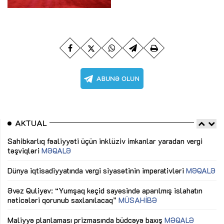
AKTUAL
Sahibkarlıq fəaliyyəti üçün inklüziv imkanlar yaradan vergi
“D
təşviqləri
MƏQALƏ
fə
lıq
Dünya iqtisadiyyatında vergi siyasətinin imperativləri
MƏQALƏ
Ni
mü
Əvəz Quliyev: “Yumşaq keçid sayəsində aparılmış islahatın
nəticələri qorunub saxlanılacaq”
MÜSAHİBƏ
Ay
ya
M
Maliyyə planlaması prizmasında büdcəyə baxış
MƏQALƏ