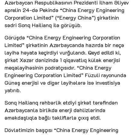
Azərbaycan Respublikasının Prezidenti İlham Əliyev
aprelin 24-də Pekində “China Energy Engineering
Corporation Limited” (“Energy China”) şirkətinin
sədri Sonq Hailianq ilə görüşüb.
Görüşdə “China Energy Engineering Corporation
Limited” şirkətinin Azərbaycanda hazırda bir neçə
layihə həyata keçirdiyi vurğulandı. Qeyd edildi ki,
şirkət Xəzər dənizində 1 qiqavatlıq külək enerjisi
meqalayihəsinin podratçısıdır. “China Energy
Engineering Corporation Limited” Füzuli rayonunda
Günəş enerjisi və digər layihələrə isə investisiya
yatırıb.
Sonq Hailianq rəhbərlik etdiyi şirkət tərəfindən
Azərbaycanla birlikdə enerji dəhlizlərində
əməkdaşlıqla bağlı təkliflərlə çıxış etdi.
Dövlətimizin başçısı “China Energy Engineering