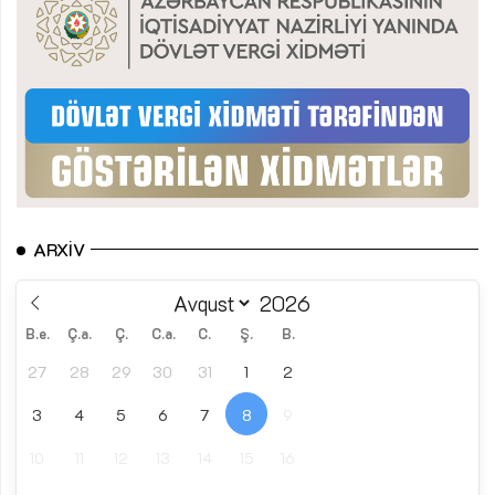
ARXIV
B.e.
Ç.a.
Ç.
C.a.
C.
Ş.
B.
27
28
29
30
31
1
2
3
4
5
6
7
8
9
10
11
12
13
14
15
16