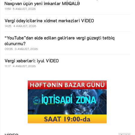
Naxçıvan üçün yeni imkanlar
MƏQALƏ
11:59
5 AVQUST, 2026
Vergi ödəyicilərinə xidmət mərkəzləri
VİDEO
14:25
4 AVQUST, 2026
“YouTube”dan əldə edilən gəlirlərə vergi güzəşti tətbiq
olunurmu?
09:35
3 AVQUST, 2026
Vergi xəbərləri: iyul
VİDEO
11:17
4 AVQUST, 2026