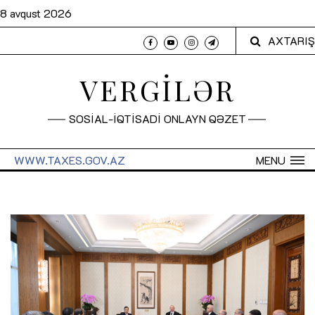
8 avqust 2026
AXTARIŞ
VERGİLƏR
SOSİAL-İQTİSADİ ONLAYN QƏZET
WWW.TAXES.GOV.AZ
MENU