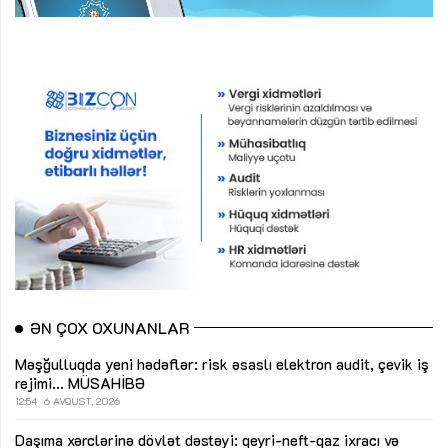
ƏN ÇOX OXUNANLAR
Məşğulluqda yeni hədəflər: risk əsaslı elektron audit, çevik iş
rejimi...
MÜSAHİBƏ
12:54
6 AVQUST, 2026
Daşıma xərclərinə dövlət dəstəyi: qeyri-neft-qaz ixracı və