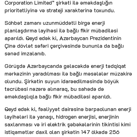
Corporation Limited” şirkəti ilə əməkdaşlığın
prioritetliyinə və strateji xarakterinə toxundu.
Söhbət zamanı uzunmüddətli birgə enerji
planlaşdırma layihəsi ilə bağlı fikir mübadiləsi
aparıldı. Qeyd edək ki, Azərbaycan Prezidentinin
Çinə dövlət səfəri çərçivəsində bununla da bağlı
sənəd imzalanıb.
Görüşdə Azərbaycanda gələcəkdə enerji tədqiqat
mərkəzinin yaradılması ilə bağlı məsələlər müzakirə
olundu. Şirkətin suyun idarəedilməsində böyük
təcrübəsi nəzərə alınaraq, bu sahədə də
əməkdaşlıqla bağlı fikir mübadiləsi aparıldı.
Qeyd edək ki, fəaliyyət dairəsinə bərpaolunan enerji
layihələri ilə yanaşı, hidrogen enerjisi, enerjinin
saxlanması və iri elektrik şəbəkələrinin tikintisi kimi
istiqamətlər daxil olan şirkətin 147 ölkədə 256