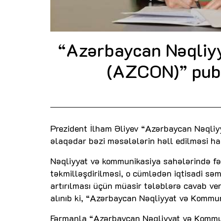
“Azərbaycan Nəqliyy
(AZCON)” publ
Prezident İlham Əliyev “Azərbaycan Nəqliy
əlaqədar bəzi məsələlərin həll edilməsi h
Nəqliyyat və kommunikasiya sahələrində fəa
təkmilləşdirilməsi, o cümlədən iqtisadi səmə
artırılması üçün müasir tələblərə cavab ve
alınıb ki, “Azərbaycan Nəqliyyat və Kommun
Fərmanla “Azərbaycan Nəqliyyat və Kommun