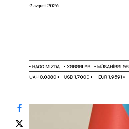
9 avqust 2026
HAQQIMIZDA
XƏBƏRLƏR
MÜSAHIBƏLƏR
EL
0,6489
UAH
0,0380
USD
1,7000
EUR
1,9591