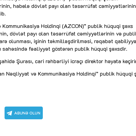
inin, habelə dövlət payı olan təsərrüfat cəmiyyətlərinin
ib.
 Kommunikasiya Holdinqi (AZCON)” publik hüquqi şəxs
in, dövlət payı olan təsərrüfat cəmiyyətlərinin və publi
rə olunması, işinin təkmilləşdirilməsi, rəqabət qabiliyyə
sı sahəsində fəaliyyət göstərən publik hüquqi şəxsdir.
hidə Şurası, cari rəhbərliyi icraçı direktor həyata keçirir
an Nəqliyyat və Kommunikasiya Holdinqi” publik hüquqi 