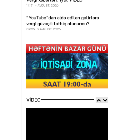
11:17
4 AVQUST, 2026
“YouTube”dan əldə edilən gəlirlərə
vergi güzəşti tətbiq olunurmu?
09:35
3 AVQUST, 2026
VIDEO