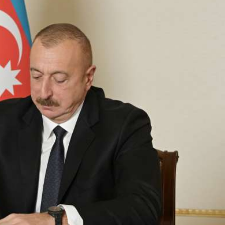
Dünya iqtisadiyyatında vergi
Nicat İmanov: "Vergi qanunv
siyasətinin imperativləri
MƏQALƏ
dəyişikliklər sahibkarlıq m
yaxşılaşdırılmasına xidmət 
MÜSAHİBƏ
Əvəz Quliyev: “Yumşaq keçid
sayəsində aparılmış islahatın nəticələri
qorunub saxlanılacaq”
MÜSAHİBƏ
Aytən Kərimova: “Məqsədi
inklüziv iş mühiti yaratmaq
öyrənən komanda formalaş
Maliyyə planlaması prizmasında
MÜSAHİBƏ
büdcəyə baxış
MƏQALƏ
Azərbaycanda dövlət-özəl 
Gülminə Məlikzadə: “Azərbaycan
çərçivəsində həyata keçirilə
Bacarıqlar Akseleratoru” ixtisaslaşmış
layihə
VİDEO
kadrların hazırlanmasını hədəfləyir”
Aydın Hüseynov: “Əsrin mü
Azərbaycanın iqtisadi suve
təmin edən əsas dayaqlard
MÜSAHİBƏ