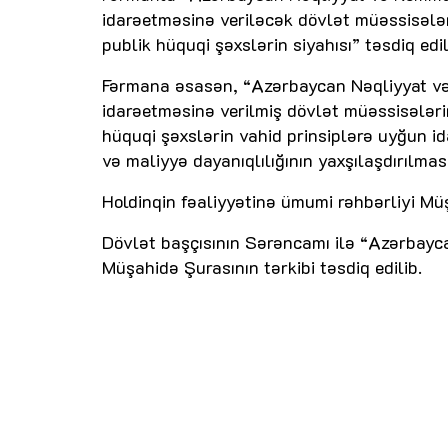
idarəetməsinə veriləcək dövlət müəssisələr
publik hüquqi şəxslərin siyahısı” təsdiq edil
Fərmana əsasən, “Azərbaycan Nəqliyyat və
idarəetməsinə verilmiş dövlət müəssisələrin
hüquqi şəxslərin vahid prinsiplərə uyğun ida
və maliyyə dayanıqlılığının yaxşılaşdırılma
Holdinqin fəaliyyətinə ümumi rəhbərliyi Müşa
Dövlət başçısının Sərəncamı ilə “Azərbayc
Müşahidə Şurasının tərkibi təsdiq edilib.