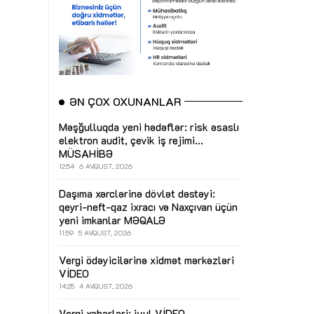
ƏN ÇOX OXUNANLAR
Məşğulluqda yeni hədəflər: risk əsaslı
elektron audit, çevik iş rejimi...
MÜSAHİBƏ
12:54
6 AVQUST, 2026
Daşıma xərclərinə dövlət dəstəyi:
qeyri-neft-qaz ixracı və Naxçıvan üçün
yeni imkanlar
MƏQALƏ
11:59
5 AVQUST, 2026
Vergi ödəyicilərinə xidmət mərkəzləri
VİDEO
14:25
4 AVQUST, 2026
Vergi xəbərləri: iyul
VİDEO