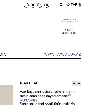
AXTARIŞ
DIA
WWW.TAXES.GOV.AZ
AKTUAL
 arxasında
Sahibkarlıq fəaliyyəti üçün inklüziv
“Düzgün kommun
t dayanır”
imkanlar yaradan vergi təşviqləri
real iş və siste
MƏQALƏ
MÜSAHİBƏ