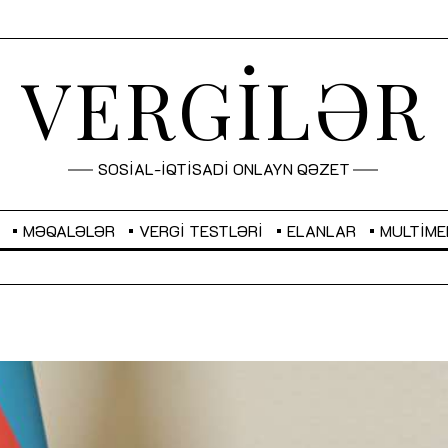
VERGİLƏR
SOSİAL-İQTİSADİ ONLAYN QƏZET
MƏQALƏLƏR
VERGI TESTLƏRI
ELANLAR
MULTIME
GBP
2,2873
RUB
2,0816
Sahibkarlıq fəaliyyəti üçün inklüziv
“Düzgün kommunikasiyanın
imkanlar yaradan vergi təşviqləri
real iş və sistemli fəaliyyə
MƏQALƏ
MÜSAHİBƏ