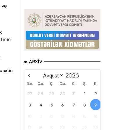
 və
k
tinin
.
ARXIV
şəxsin
B.e.
Ç.a.
Ç.
C.a.
C.
Ş.
B.
27
28
29
30
31
1
2
3
4
5
6
7
8
9
10
11
12
13
14
15
16
17
18
19
20
21
22
23