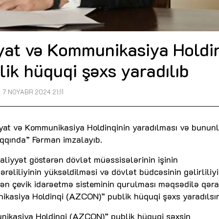
at və Kommunikasiya Holdi
ik hüquqi şəxs yaradılıb
7 NOYABR 2024 21:11
yat və Kommunikasiya Holdinqinin yaradılması və bunun
aqqında” Fərman imzalayıb.
liyyət göstərən dövlət müəssisələrinin işinin
rəliliyinin yüksəldilməsi və dövlət büdcəsinin gəlirliliyi
rən çevik idarəetmə sisteminin qurulması məqsədilə qəra
ikasiya Holdinqi (AZCON)” publik hüquqi şəxs yaradılsın
ikasiya Holdinqi (AZCON)” publik hüquqi şəxsin