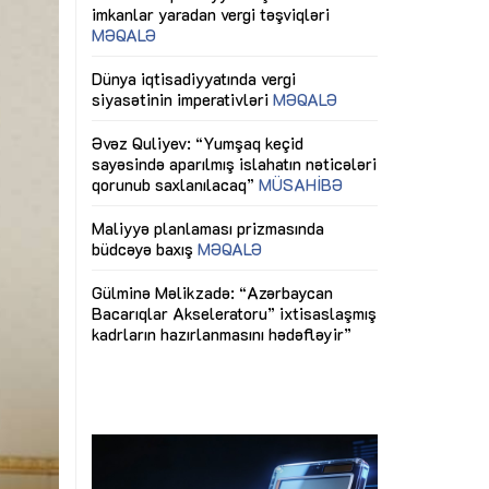
ericiliyinə
Dünya iqtisadiyyatında vergi
Nicat İmanov: "
ühitinin
siyasətinin imperativləri
MƏQALƏ
dəyişikliklər s
edir"
yaxşılaşdırılma
MÜSAHİBƏ
Əvəz Quliyev: “Yumşaq keçid
sayəsində aparılmış islahatın nəticələri
miz daha
qorunub saxlanılacaq”
MÜSAHİBƏ
Aytən Kərimov
, çevik və
inklüziv iş müh
dırmaqdır”
öyrənən komand
Maliyyə planlaması prizmasında
MÜSAHİBƏ
büdcəyə baxış
MƏQALƏ
tərəfdaşlığı
Azərbaycanda d
Gülminə Məlikzadə: “Azərbaycan
n ilk pilot
çərçivəsində hə
Bacarıqlar Akseleratoru” ixtisaslaşmış
layihə
VİDEO
kadrların hazırlanmasını hədəfləyir”
qaviləsi”
Aydın Hüseynov
renliyini
Azərbaycanın iq
andır”
təmin edən əsa
MÜSAHİBƏ