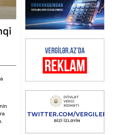
nqi
la
nin
ra
.