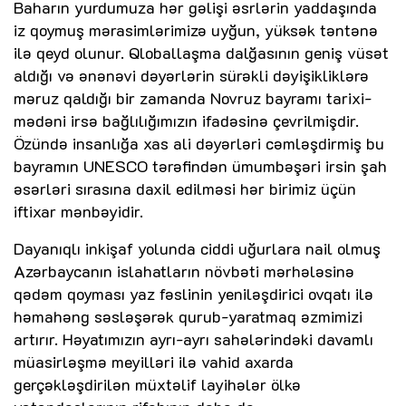
Baharın yurdumuza hər gəlişi əsrlərin yaddaşında
iz qoymuş mərasimlərimizə uyğun, yüksək təntənə
ilə qeyd olunur. Qloballaşma dalğasının geniş vüsət
aldığı və ənənəvi dəyərlərin sürəkli dəyişikliklərə
məruz qaldığı bir zamanda Novruz bayramı tarixi-
mədəni irsə bağlılığımızın ifadəsinə çevrilmişdir.
Özündə insanlığa xas ali dəyərləri cəmləşdirmiş bu
bayramın UNESCO tərəfindən ümumbəşəri irsin şah
əsərləri sırasına daxil edilməsi hər birimiz üçün
iftixar mənbəyidir.
Dayanıqlı inkişaf yolunda ciddi uğurlara nail olmuş
Azərbaycanın islahatların növbəti mərhələsinə
qədəm qoyması yaz fəslinin yeniləşdirici ovqatı ilə
həmahəng səsləşərək qurub-yaratmaq əzmimizi
artırır. Həyatımızın ayrı-ayrı sahələrindəki davamlı
müasirləşmə meyilləri ilə vahid axarda
gerçəkləşdirilən müxtəlif layihələr ölkə