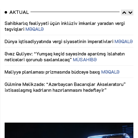
AKTUAL
Sahibkarlıq fəaliyyəti üçün inklüziv imkanlar yaradan vergi
“D
təşviqləri
MƏQALƏ
fə
lıq
Dünya iqtisadiyyatında vergi siyasətinin imperativləri
MƏQALƏ
Ni
mü
Əvəz Quliyev: “Yumşaq keçid sayəsində aparılmış islahatın
nəticələri qorunub saxlanılacaq”
MÜSAHİBƏ
Ay
ya
M
Maliyyə planlaması prizmasında büdcəyə baxış
MƏQALƏ
Az
Gülminə Məlikzadə: “Azərbaycan Bacarıqlar Akseleratoru”
ke
ixtisaslaşmış kadrların hazırlanmasını hədəfləyir”
Ay
su