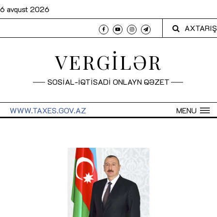
6 avqust 2026
AXTARIŞ
VERGİLƏR
SOSİAL-İQTİSADİ ONLAYN QƏZET
WWW.TAXES.GOV.AZ
MENU