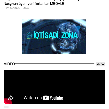
Naxçıvan üçün yeni imkanlar
MƏQALƏ
11:59
5 AVQUST, 2026
VIDEO