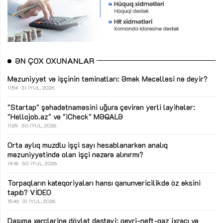
ƏN ÇOX OXUNANLAR
Məzuniyyət və işçinin təminatları: Əmək Məcəlləsi nə deyir?
11:54
31 İYUL, 2026
"Startap" şəhadətnaməsini uğura çevirən yerli layihələr:
"Hellojob.az" və "iCheck"
MƏQALƏ
11:29
30 İYUL, 2026
Orta aylıq muzdlu işçi sayı hesablanarkən analıq
məzuniyyətində olan işçi nəzərə alınırmı?
14:18
30 İYUL, 2026
Torpaqların kateqoriyaları hansı qanunvericilikdə öz əksini
tapıb?
VİDEO
15:46
31 İYUL, 2026
Daşıma xərclərinə dövlət dəstəyi: qeyri-neft-qaz ixracı və