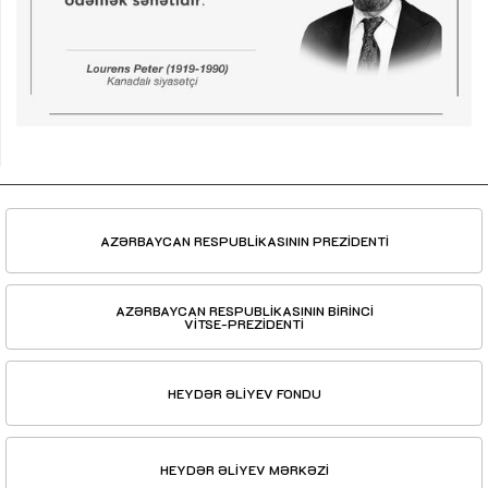
AZƏRBAYCAN RESPUBLİKASININ PREZİDENTİ
AZƏRBAYCAN RESPUBLİKASININ BİRİNCİ
VİTSE-PREZİDENTİ
HEYDƏR ƏLİYEV FONDU
HEYDƏR ƏLİYEV MƏRKƏZİ