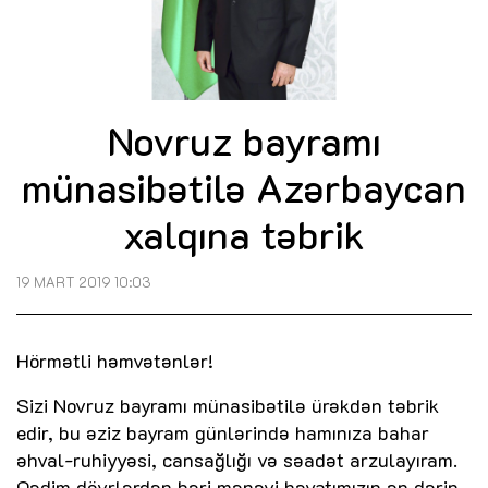
Novruz bayramı
münasibətilə Azərbaycan
xalqına təbrik
19 MART 2019 10:03
Hörmətli həmvətənlər!
Sizi Novruz bayramı münasibətilə ürəkdən təbrik
edir, bu əziz bayram günlərində hamınıza bahar
əhval-ruhiyyəsi, cansağlığı və səadət arzulayıram.
Qədim dövrlərdən bəri mənəvi həyatımızın ən dərin