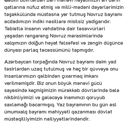
qatlarına nüfuz etmiş və milli-mədəni dəyərlərimizin
təşəkkülündə müstəsna yer tutmuş Novruz bayramı
əcdadımızın indiki nəsillərə misilsiz yadigarıdır.
Təbiətlə insanın vəhdətinə dair təsəvvürləri
yaşadan rəngarəng Novruz mərasimlərində
xalqımızın dolğun həyat fəlsəfəsi və zəngin düşüncə
dünyası parlaq təcəssümünü tapmışdır.
Azərbaycan torpağında Novruz bayramı daim yad
təsirlərdən uzaq tutulmuş və heç bir qüvvəyə onu
insanlarımızın qəlbindən çıxarmaq imkanı
verilməmişdir. Biz onun böyük mənəvi gücü
sayəsində keçmişimizin mürəkkəb dövrlərində belə
nikbinliyimizi və gələcəyə inamımızı qoruyub
saxlamağı bacarmışıq. Yaz bayramının bu gün əsl
ümumxalq bayramı mahiyyəti qazanması dövlət
müstəqilliyimizin nailiyyətlərindəndir.