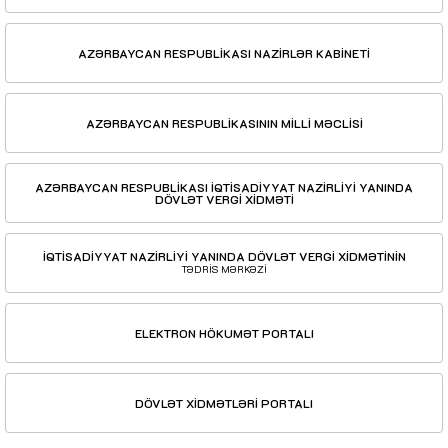
AZƏRBAYCAN RESPUBLİKASI NAZİRLƏR KABİNETİ
AZƏRBAYCAN RESPUBLİKASININ MİLLİ MƏCLİSİ
AZƏRBAYCAN RESPUBLİKASI İQTİSADİYYAT NAZİRLİYİ YANINDA
DÖVLƏT VERGİ XİDMƏTİ
İQTİSADİYYAT NAZİRLİYİ YANINDA DÖVLƏT VERGİ XİDMƏTİNİN
TƏDRİS MƏRKƏZİ
ELEKTRON HÖKUMƏT PORTALI
DÖVLƏT XİDMƏTLƏRİ PORTALI