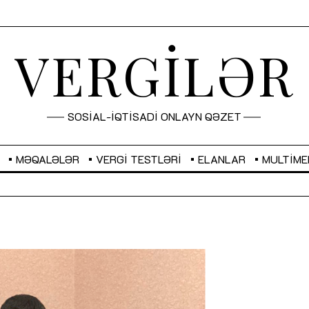
VERGİLƏR
SOSİAL-İQTİSADİ ONLAYN QƏZET
MƏQALƏLƏR
VERGI TESTLƏRI
ELANLAR
MULTIME
GBP
2,2882
RUB
2,1023
Sahibkarlıq fəaliyyəti üçün inklüziv
“Düzgün kommunikasiyanın
imkanlar yaradan vergi təşviqləri
real iş və sistemli fəaliyyə
MƏQALƏ
MÜSAHİBƏ