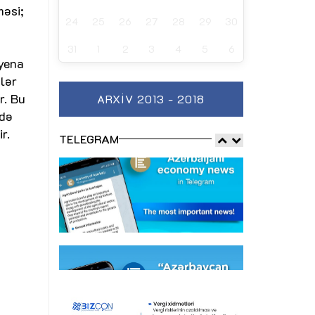
məsi;
24
25
26
27
28
29
30
31
1
2
3
4
5
6
iyena
lər
r. Bu
ARXIV 2013 - 2018
ldə
r.
TELEGRAM