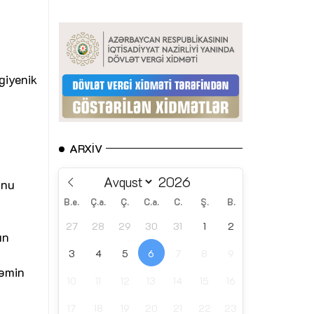
giyenik
ARXIV
unu
B.e.
Ç.a.
Ç.
C.a.
C.
Ş.
B.
27
28
29
30
31
1
2
ın
3
4
5
6
7
8
9
təmin
10
11
12
13
14
15
16
17
18
19
20
21
22
23