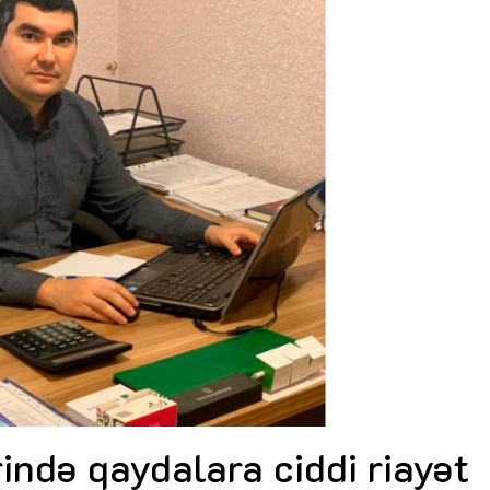
Dünya iqtisadiyyatında vergi
Nicat İmanov: "Vergi qanunv
siyasətinin imperativləri
MƏQALƏ
dəyişikliklər sahibkarlıq m
yaxşılaşdırılmasına xidmət 
MÜSAHİBƏ
Əvəz Quliyev: “Yumşaq keçid
sayəsində aparılmış islahatın nəticələri
qorunub saxlanılacaq”
MÜSAHİBƏ
Aytən Kərimova: “Məqsədi
inklüziv iş mühiti yaratmaq
öyrənən komanda formalaş
Maliyyə planlaması prizmasında
MÜSAHİBƏ
büdcəyə baxış
MƏQALƏ
Azərbaycanda dövlət-özəl 
Gülminə Məlikzadə: “Azərbaycan
çərçivəsində həyata keçirilə
Bacarıqlar Akseleratoru” ixtisaslaşmış
layihə
VİDEO
kadrların hazırlanmasını hədəfləyir”
Aydın Hüseynov: “Əsrin mü
Azərbaycanın iqtisadi suve
təmin edən əsas dayaqlard
MÜSAHİBƏ
ində qaydalara ciddi riayət