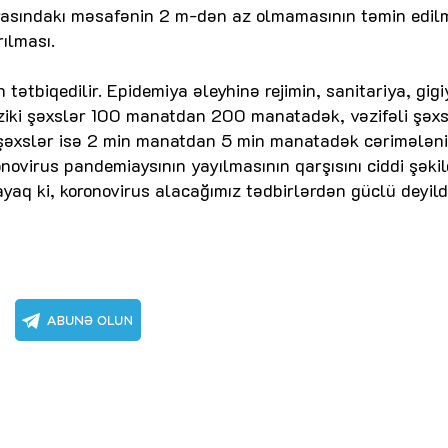
rasındakı məsafənin 2 m-dən az olmamasının təmin edil
ılması.
tətbiqedilir. Epidemiya əleyhinə rejimin, sanitariya, gig
fiziki şəxslər 100 manatdan 200 manatadək, vəzifəli şəxs
xslər isə 2 min manatdan 5 min manatadək cərimələni
onovirus pandemiaysının yayılmasının qarşısını ciddi şəki
yaq ki, koronovirus alacağımız tədbirlərdən güclü deyildi