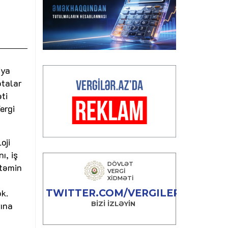
iya
ətalar
ti
ergi
oji
ı, iş
 təmin
ək.
yına