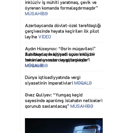
ericiliyinə
Dünya iqtisadiyyatında vergi
Nicat İmanov: "
ühitinin
siyasətinin imperativləri
MƏQALƏ
dəyişikliklər s
edir"
yaxşılaşdırılma
MÜSAHİBƏ
Əvəz Quliyev: “Yumşaq keçid
sayəsində aparılmış islahatın nəticələri
miz daha
qorunub saxlanılacaq”
MÜSAHİBƏ
Aytən Kərimov
, çevik və
inklüziv iş müh
dırmaqdır”
öyrənən komand
Maliyyə planlaması prizmasında
MÜSAHİBƏ
büdcəyə baxış
MƏQALƏ
tərəfdaşlığı
Azərbaycanda d
Gülminə Məlikzadə: “Azərbaycan
n ilk pilot
çərçivəsində hə
Bacarıqlar Akseleratoru” ixtisaslaşmış
layihə
VİDEO
kadrların hazırlanmasını hədəfləyir”
qaviləsi”
Aydın Hüseynov
renliyini
Azərbaycanın iq
andır”
təmin edən əsa
MÜSAHİBƏ