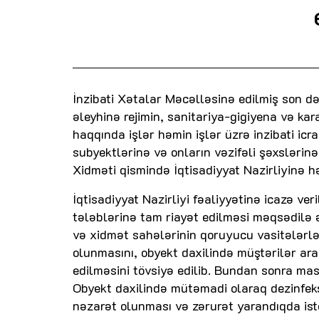
İnzibati Xətalar Məcəlləsinə edilmiş son d
əleyhinə rejimin, sanitariya-gigiyena və kar
haqqında işlər həmin işlər üzrə inzibati icra
subyektlərinə və onların vəzifəli şəxslərin
Xidməti qismində İqtisadiyyat Nazirliyinə hə
İqtisadiyyat Nazirliyi fəaliyyətinə icazə ver
tələblərinə tam riayət edilməsi məqsədilə 
və xidmət sahələrinin qoruyucu vasitələrlə 
olunmasını, obyekt daxilində müştərilər ar
edilməsini tövsiyə edilib. Bundan sonra mas
Obyekt daxilində mütəmadi olaraq dezinfeksi
nəzarət olunması və zərurət yarandıqda iste