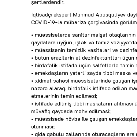
şərtlərdəndir.
İqtisadçı ekspert Mahmud Abasquliyev dəyiş
COVID-19-la mübarizə çərçivəsində görülməl
• müəssisələrdə sanitar məişət otaqlarının 
qaydalara uyğun, işlək və təmiz vəziyyətd
• müəssisənin təmizlik vasitələri və dezinf
• bütün ərazilərin əl dezinfektantları üçün
• birdəfəlik istifadə üçün salfetlərlə təmin 
• əməkdaşların yetərli sayda tibbi maska v
• xidmət sahəsi müəssisələrində çalışan iş
nəzərə alaraq, birdəfəlik istifadə edilən 
etmələrinin təmin edilməsi;
• istifadə edilmiş tibbi maskaların atılması
müvafiq qaydada məhv edilməsi;
• müəssisədə növbə ilə çalışan əməkdaşları
olunması;
• qida qəbulu zallarında oturacaqların ara