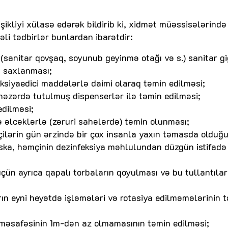
ikliyi xülasə edərək bildirib ki, xidmət müəssisələrində
i tədbirlər bunlardan ibarətdir:
(sanitar qovşaq, soyunub geyinmə otağı və s.) sanitar gi
ə saxlanması;
eksiyaedici maddələrlə daimi olaraq təmin edilməsi;
 nəzərdə tutulmuş dispenserlər ilə təmin edilməsi;
edilməsi;
ə əlcəklərlə (zəruri sahələrdə) təmin olunması;
çilərin gün ərzində bir çox insanla yaxın təmasda olduğ
maska, həmçinin dezinfeksiya məhlulundan düzgün istifadə
 üçün ayrıca qapalı torbaların qoyulması və bu tullantılar
n eyni heyətdə işləmələri və rotasiya edilməmələrinin 
 məsafəsinin 1m-dən az olmamasının təmin edilməsi;