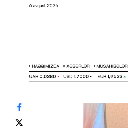
6 avqust 2026
HAQQIMIZDA
XƏBƏRLƏR
MÜSAHIBƏLƏR
EL
0,6486
UAH
0,0380
USD
1,7000
EUR
1,9633