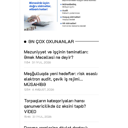
ƏN ÇOX OXUNANLAR
Məzuniyyət və işçinin təminatları:
Əmək Məcəlləsi nə deyir?
11:54
31 İYUL, 2026
Məşğulluqda yeni hədəflər: risk əsaslı
elektron audit, çevik iş rejimi...
MÜSAHİBƏ
12:54
6 AVQUST, 2026
Torpaqların kateqoriyaları hansı
qanunvericilikdə öz əksini tapıb?
VİDEO
15:46
31 İYUL, 2026
Daşıma xərclərinə dövlət dəstəyi: