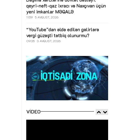
qeyri-neft-qaz ixracı və Naxçıvan üçün
yeni imkanlar
MƏQALƏ
11:59
5 AVQUST, 2026
“YouTube”dan əldə edilən gəlirlərə
vergi güzəşti tətbiq olunurmu?
09:35
3 AVQUST, 2026
VIDEO