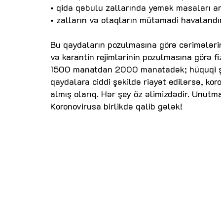
• qida qəbulu zallarında yemək masaları a
• zalların və otaqların mütəmadi havalandır
Bu qaydaların pozulmasına görə cərimələrin 
və karantin rejimlərinin pozulmasına görə 
1500 manatdan 2000 manatadək; hüquqi şə
qaydalara ciddi şəkildə riayət edilərsə, kor
almış olarıq. Hər şey öz əlimizdədir. Unutma
Koronovirusa birlikdə qalib gələk!