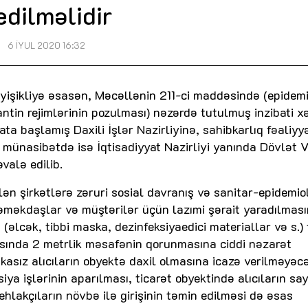
edilməlidir
6 İYUL 2020 16:32
əyişikliyə əsasən, Məcəllənin 211-ci maddəsində (epidem
antin rejimlərinin pozulması) nəzərdə tutulmuş inzibati x
ata başlamış Daxili İşlər Nazirliyinə, sahibkarlıq fəaliyyə
ə münasibətdə isə İqtisadiyyat Nazirliyi yanında Dövlət V
valə edilib.
ilən şirkətlərə zəruri sosial davranış və sanitar-epidemiol
əməkdaşlar və müştərilər üçün lazımi şərait yaradılmasın
(əlcək, tibbi maska, dezinfeksiyaedici materiallar və s.)
asında 2 metrlik məsafənin qorunmasına ciddi nəzarət
kasız alıcıların obyektə daxil olmasına icazə verilməyəc
ya işlərinin aparılması, ticarət obyektində alıcıların sa
hlakçıların növbə ilə girişinin təmin edilməsi də əsas