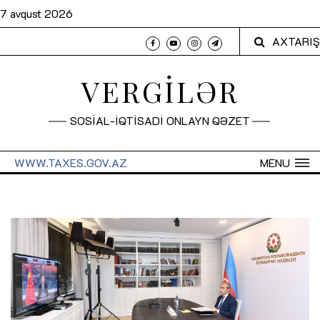
7 avqust 2026
AXTARIŞ
VERGİLƏR
SOSİAL-İQTİSADİ ONLAYN QƏZET
WWW.TAXES.GOV.AZ
MENU