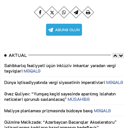
AKTUAL
Sahibkarlıq fəaliyyəti üçün inklüziv imkanlar yaradan vergi
“D
təşviqləri
MƏQALƏ
fə
lıq
Dünya iqtisadiyyatında vergi siyasətinin imperativləri
MƏQALƏ
Ni
mü
Əvəz Quliyev: “Yumşaq keçid sayəsində aparılmış islahatın
nəticələri qorunub saxlanılacaq”
MÜSAHİBƏ
Ay
ya
M
Maliyyə planlaması prizmasında büdcəyə baxış
MƏQALƏ
Az
Gülminə Məlikzadə: “Azərbaycan Bacarıqlar Akseleratoru”
ke
ixtisaslaşmış kadrların hazırlanmasını hədəfləyir”