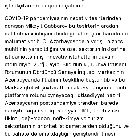
iştirakçılarının diqqətinə çatdırıb.
COVID-19 pandemiyasının neqativ təsirlərindən
danışan Mikayıl Cabbarov bu təsirlərin aradan
qaldırılması istiqamətində görülən işlər barədə də
məlumat verib. O, Azərbaycanda əlverişli biznes
mühitinin yaradıldığını və özəl sektorun inkişafına
istiqamətlənmiş innovativ islahatların davam
etdirildiyini vurğulayıb. Bildirilib ki, Dünya İqtisadi
Forumunun Dördüncü Sənaye İnqilabı Mərkəzinin
Azərbaycanda filialının təşkilinə başlanılıb və bu
Mərkəz qlobal çoxtərəfli əməkdaşlıq üçün önəmli
platforma rolunu oynayacaq. İqtisadiyyat naziri
Azərbaycanın postpandemiya trendləri barədə
danışıb, rəqəmsal iqtisadiyyat, İKT, aqrobiznes,
tikinti, dağ-mədən, neft-kimya və turizm
sektorlarının prioritet istiqamətlərdən olduğunu və
bu sahələrdə əməkdaşlığın genişləndirilməsi