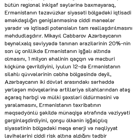
bütün regional inkişaf səylərinə baxmayaraq,
Ermənistanın təzavüzkar siyasəti bölgədəki iqtisadi
əməkdaşlığın genişlənməsinə ciddi maneələr
yaradır və iqtisadi potensialın tam reallaşdırılmasını
məhdudlaşdırır. Mikayıl Cabbarov Azərbaycanın
beynəlxalq səviyyədə tanınan ərazilərinin 20%-nin
son üç onillikdə Ermənistanın işğalı altında
olmasını, 1 milyon əhalinin qaçqın və məcburi
köçkünə çevrildiyini, iyulun 12-də Ermənistanın
silahlı qüvvələrinin cəbhə bölgəsində deyil,
Azərbaycanın iki dövlət arasındakı sərhəddə
yerləşən mövqelərinə artilleriya silahlarından atəş
açaraq hərbçi və mülki şəxsləri öldürməsini və
yaralamasını, Ermənistanın təxribatının
məqsədyönlü şəkildə münaqişə ətrafında vəziyyəti
gərginləşdirdiyini, qonşu ölkənin işğalçılıq
siyasətinin bölgədəki meqa enerji və nəqliyyat
layihələrini ciddi risk altına aldığını tədbir