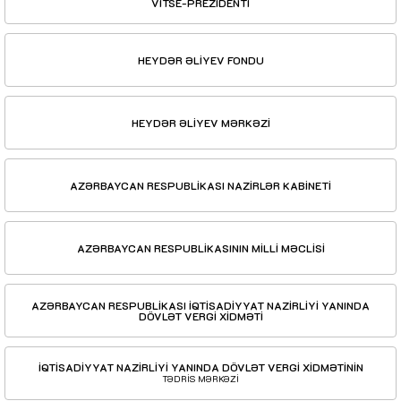
VİTSE-PREZİDENTİ
HEYDƏR ƏLİYEV FONDU
HEYDƏR ƏLİYEV MƏRKƏZİ
AZƏRBAYCAN RESPUBLİKASI NAZİRLƏR KABİNETİ
AZƏRBAYCAN RESPUBLİKASININ MİLLİ MƏCLİSİ
AZƏRBAYCAN RESPUBLİKASI İQTİSADİYYAT NAZİRLİYİ YANINDA
DÖVLƏT VERGİ XİDMƏTİ
İQTİSADİYYAT NAZİRLİYİ YANINDA DÖVLƏT VERGİ XİDMƏTİNİN
TƏDRİS MƏRKƏZİ