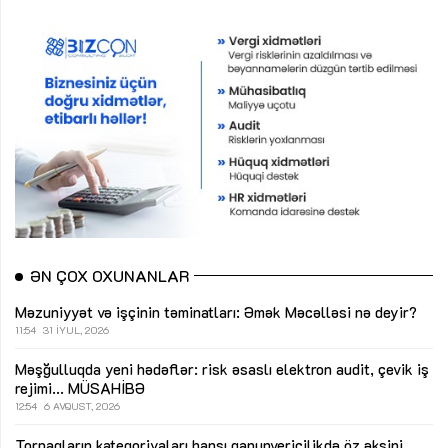
ƏN ÇOX OXUNANLAR
Məzuniyyət və işçinin təminatları: Əmək Məcəlləsi nə deyir?
11:54
31 İYUL, 2026
Məşğulluqda yeni hədəflər: risk əsaslı elektron audit, çevik iş
rejimi...
MÜSAHİBƏ
12:54
6 AVQUST, 2026
Torpaqların kateqoriyaları hansı qanunvericilikdə öz əksini