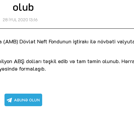
olub
28 İYUL 2020 13:16
(AMB) Dövlət Neft Fondunun iştirakı ilə növbəti valyut
milyon ABŞ dolları təşkil edib və tam təmin olunub. Hərr
yəsində formalaşıb.