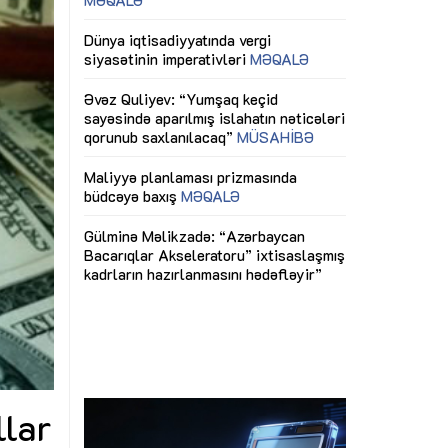
ericiliyinə
Dünya iqtisadiyyatında vergi
Nicat İmanov: "
ühitinin
siyasətinin imperativləri
MƏQALƏ
dəyişikliklər s
edir"
yaxşılaşdırılma
MÜSAHİBƏ
Əvəz Quliyev: “Yumşaq keçid
sayəsində aparılmış islahatın nəticələri
miz daha
qorunub saxlanılacaq”
MÜSAHİBƏ
Aytən Kərimov
, çevik və
inklüziv iş müh
dırmaqdır”
öyrənən komand
Maliyyə planlaması prizmasında
MÜSAHİBƏ
büdcəyə baxış
MƏQALƏ
tərəfdaşlığı
Azərbaycanda d
Gülminə Məlikzadə: “Azərbaycan
n ilk pilot
çərçivəsində hə
Bacarıqlar Akseleratoru” ixtisaslaşmış
layihə
VİDEO
kadrların hazırlanmasını hədəfləyir”
qaviləsi”
Aydın Hüseynov
renliyini
Azərbaycanın iq
andır”
təmin edən əsa
MÜSAHİBƏ
llar