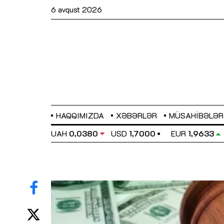
6 avqust 2026
HAQQIMIZDA
XƏBƏRLƏR
MÜSAHIBƏLƏR
EL
0,6486
UAH
0,0380
USD
1,7000
EUR
1,9633