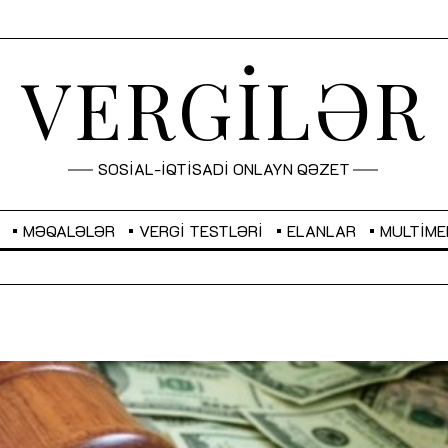
VERGİLƏR
SOSİAL-İQTİSADİ ONLAYN QƏZET
MƏQALƏLƏR
VERGI TESTLƏRI
ELANLAR
MULTIME
GBP
2,2882
RUB
2,1023
Sahibkarlıq fəaliyyəti üçün inklüziv
“Düzgün kommunikasiyanın
imkanlar yaradan vergi təşviqləri
real iş və sistemli fəaliyyə
MƏQALƏ
MÜSAHİBƏ