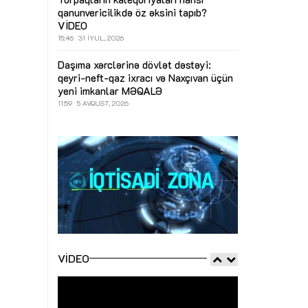
qanunvericilikdə öz əksini tapıb?
VİDEO
15:46
31 İYUL, 2026
Daşıma xərclərinə dövlət dəstəyi:
qeyri-neft-qaz ixracı və Naxçıvan üçün
yeni imkanlar
MƏQALƏ
11:59
5 AVQUST, 2026
VIDEO