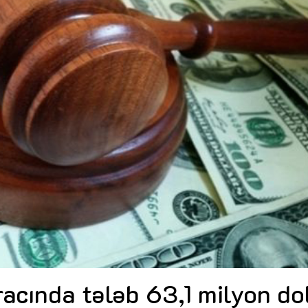
Dünya iqtisadiyyatında vergi
Nicat İmanov: "Vergi qanunv
siyasətinin imperativləri
MƏQALƏ
dəyişikliklər sahibkarlıq m
yaxşılaşdırılmasına xidmət 
MÜSAHİBƏ
Əvəz Quliyev: “Yumşaq keçid
sayəsində aparılmış islahatın nəticələri
qorunub saxlanılacaq”
MÜSAHİBƏ
Aytən Kərimova: “Məqsədi
inklüziv iş mühiti yaratmaq
öyrənən komanda formalaş
Maliyyə planlaması prizmasında
MÜSAHİBƏ
büdcəyə baxış
MƏQALƏ
Azərbaycanda dövlət-özəl 
Gülminə Məlikzadə: “Azərbaycan
çərçivəsində həyata keçirilə
Bacarıqlar Akseleratoru” ixtisaslaşmış
layihə
VİDEO
kadrların hazırlanmasını hədəfləyir”
Aydın Hüseynov: “Əsrin mü
Azərbaycanın iqtisadi suve
təmin edən əsas dayaqlard
MÜSAHİBƏ
acında tələb 63,1 milyon do