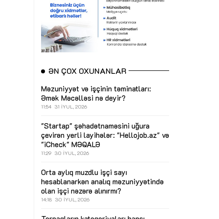
ƏN ÇOX OXUNANLAR
Məzuniyyət və işçinin təminatları:
Əmək Məcəlləsi nə deyir?
11:54
31 İYUL, 2026
"Startap" şəhadətnaməsini uğura
çevirən yerli layihələr: "Hellojob.az" və
"iCheck"
MƏQALƏ
11:29
30 İYUL, 2026
Orta aylıq muzdlu işçi sayı
hesablanarkən analıq məzuniyyətində
olan işçi nəzərə alınırmı?
14:18
30 İYUL, 2026
Torpaqların kateqoriyaları hansı