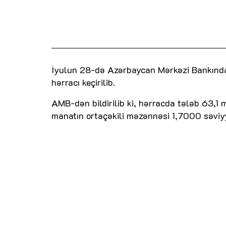
İyulun 28-də Azərbaycan Mərkəzi Bankında 
hərracı keçirilib.
AMB-dən bildirilib ki, hərracda tələb 63,1 
manatın ortaçəkili məzənnəsi 1,7000 səviy