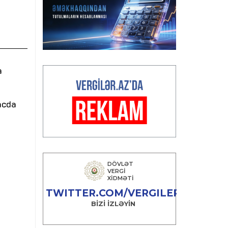
a
acda