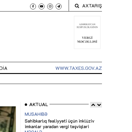
AXTARIŞ
DIA
WWW.TAXES.GOV.AZ
AKTUAL
 arxasında
Sahibkarlıq fəaliyyəti üçün inklüziv
“Düzgün kommun
t dayanır”
imkanlar yaradan vergi təşviqləri
real iş və siste
MƏQALƏ
MÜSAHİBƏ