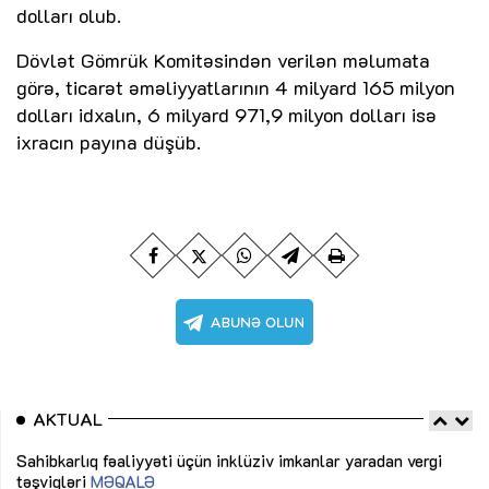
dolları olub.
Dövlət Gömrük Komitəsindən verilən məlumata
görə, ticarət əməliyyatlarının 4 milyard 165 milyon
dolları idxalın, 6 milyard 971,9 milyon dolları isə
ixracın payına düşüb.
AKTUAL
Sahibkarlıq fəaliyyəti üçün inklüziv imkanlar yaradan vergi
“D
təşviqləri
MƏQALƏ
fə