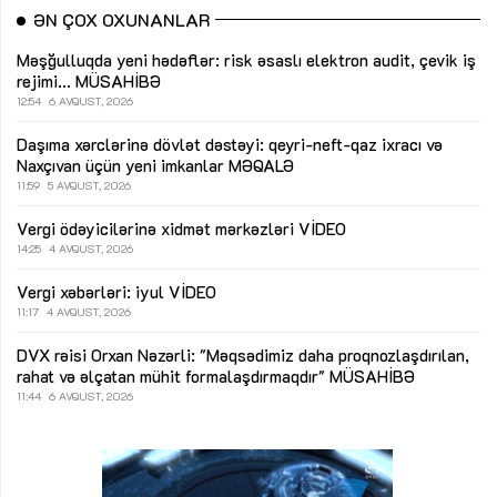
ƏN ÇOX OXUNANLAR
Məşğulluqda yeni hədəflər: risk əsaslı elektron audit, çevik iş
rejimi...
MÜSAHİBƏ
12:54
6 AVQUST, 2026
Daşıma xərclərinə dövlət dəstəyi: qeyri-neft-qaz ixracı və
Naxçıvan üçün yeni imkanlar
MƏQALƏ
11:59
5 AVQUST, 2026
Vergi ödəyicilərinə xidmət mərkəzləri
VİDEO
14:25
4 AVQUST, 2026
Vergi xəbərləri: iyul
VİDEO
11:17
4 AVQUST, 2026
DVX rəisi Orxan Nəzərli: "Məqsədimiz daha proqnozlaşdırılan,
rahat və əlçatan mühit formalaşdırmaqdır"
MÜSAHİBƏ
11:44
6 AVQUST, 2026