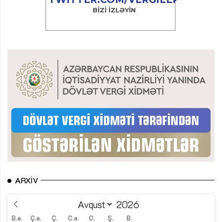
ARXIV
B.e.
Ç.a.
Ç.
C.a.
C.
Ş.
B.