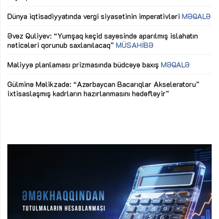
lıq
Dünya iqtisadiyyatında vergi siyasətinin imperativləri
MƏQALƏ
Ni
mü
Əvəz Quliyev: “Yumşaq keçid sayəsində aparılmış islahatın
nəticələri qorunub saxlanılacaq”
MÜSAHİBƏ
Ay
ya
M
Maliyyə planlaması prizmasında büdcəyə baxış
MƏQALƏ
Az
Gülminə Məlikzadə: “Azərbaycan Bacarıqlar Akseleratoru”
ke
ixtisaslaşmış kadrların hazırlanmasını hədəfləyir”
Ay
su