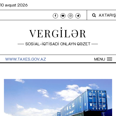
10 avqust 2026
AXTARIŞ
VERGİLƏR
SOSİAL-İQTİSADİ ONLAYN QƏZET
WWW.TAXES.GOV.AZ
MENU