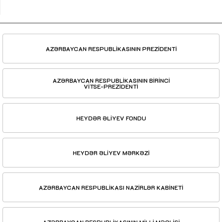
AZƏRBAYCAN RESPUBLİKASININ PREZİDENTİ
AZƏRBAYCAN RESPUBLİKASININ BİRİNCİ
VİTSE-PREZİDENTİ
HEYDƏR ƏLİYEV FONDU
HEYDƏR ƏLİYEV MƏRKƏZİ
AZƏRBAYCAN RESPUBLİKASI NAZİRLƏR KABİNETİ