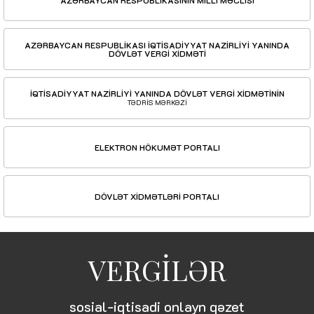
AZƏRBAYCAN RESPUBLİKASININ MİLLİ MƏCLİSİ
AZƏRBAYCAN RESPUBLİKASI İQTİSADİYYAT NAZİRLİYİ YANINDA
DÖVLƏT VERGİ XİDMƏTİ
İQTİSADİYYAT NAZİRLİYİ YANINDA DÖVLƏT VERGİ XİDMƏTİNİN
TƏDRİS MƏRKƏZİ
ELEKTRON HÖKUMƏT PORTALI
DÖVLƏT XİDMƏTLƏRİ PORTALI
VERGİLƏR
sosial-iqtisadi onlayn qəzet