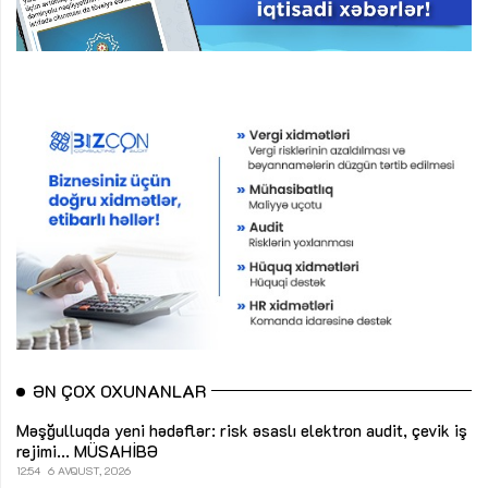
ƏN ÇOX OXUNANLAR
Məşğulluqda yeni hədəflər: risk əsaslı elektron audit, çevik iş
rejimi...
MÜSAHİBƏ
12:54
6 AVQUST, 2026