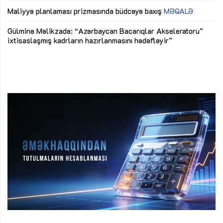
ya
M
Maliyyə planlaması prizmasında büdcəyə baxış
MƏQALƏ
Az
Gülminə Məlikzadə: “Azərbaycan Bacarıqlar Akseleratoru”
ke
ixtisaslaşmış kadrların hazırlanmasını hədəfləyir”
Ay
su