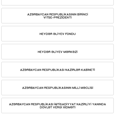
AZƏRBAYCAN RESPUBLİKASININ BİRİNCİ
VİTSE-PREZİDENTİ
HEYDƏR ƏLİYEV FONDU
HEYDƏR ƏLİYEV MƏRKƏZİ
AZƏRBAYCAN RESPUBLİKASI NAZİRLƏR KABİNETİ
AZƏRBAYCAN RESPUBLİKASININ MİLLİ MƏCLİSİ
AZƏRBAYCAN RESPUBLİKASI İQTİSADİYYAT NAZİRLİYİ YANINDA
DÖVLƏT VERGİ XİDMƏTİ