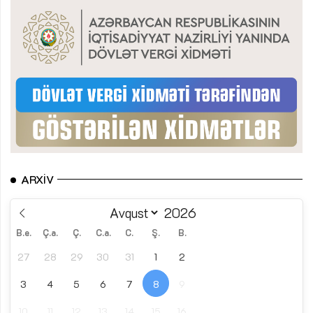
ARXIV
B.e.
Ç.a.
Ç.
C.a.
C.
Ş.
B.
27
28
29
30
31
1
2
3
4
5
6
7
8
9
10
11
12
13
14
15
16