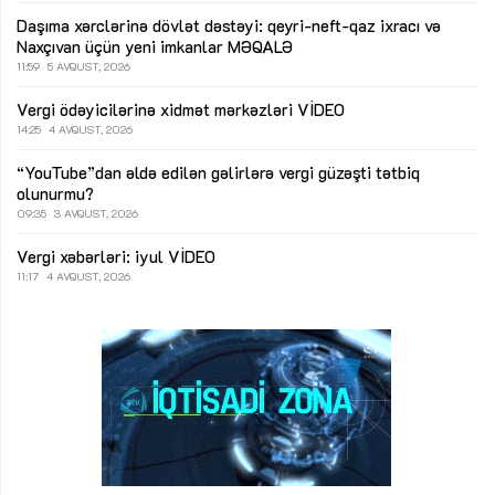
Daşıma xərclərinə dövlət dəstəyi: qeyri-neft-qaz ixracı və
Naxçıvan üçün yeni imkanlar
MƏQALƏ
11:59
5 AVQUST, 2026
Vergi ödəyicilərinə xidmət mərkəzləri
VİDEO
14:25
4 AVQUST, 2026
“YouTube”dan əldə edilən gəlirlərə vergi güzəşti tətbiq
olunurmu?
09:35
3 AVQUST, 2026
Vergi xəbərləri: iyul
VİDEO
11:17
4 AVQUST, 2026