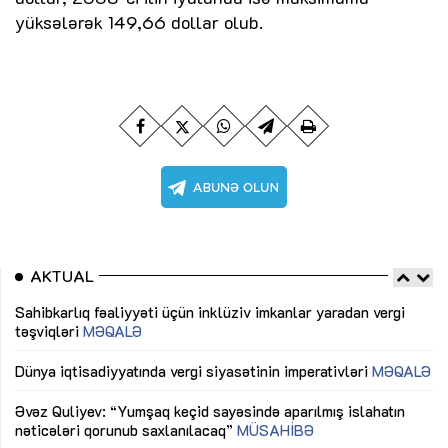
yüksələrək 149,66 dollar olub.
AKTUAL
Sahibkarlıq fəaliyyəti üçün inklüziv imkanlar yaradan vergi
“D
təşviqləri
MƏQALƏ
fə
lıq
Dünya iqtisadiyyatında vergi siyasətinin imperativləri
MƏQALƏ
Ni
mü
Əvəz Quliyev: “Yumşaq keçid sayəsində aparılmış islahatın
nəticələri qorunub saxlanılacaq”
MÜSAHİBƏ
Ay