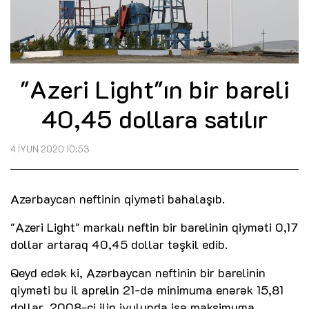
"Azeri Light"ın bir bareli
40,45 dollara satılır
4 İYUN 2020 10:53
Azərbaycan neftinin qiyməti bahalaşıb.
"Azeri Light" markalı neftin bir barelinin qiyməti 0,17
dollar artaraq 40,45 dollar təşkil edib.
Qeyd edək ki, Azərbaycan neftinin bir barelinin
qiyməti bu il aprelin 21-də minimuma enərək 15,81
dollar, 2008-ci ilin iyulunda isə maksimuma