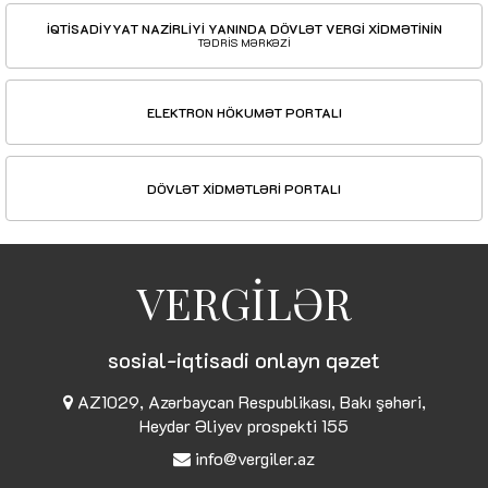
İQTİSADİYYAT NAZİRLİYİ YANINDA DÖVLƏT VERGİ XİDMƏTİNİN
TƏDRİS MƏRKƏZİ
ELEKTRON HÖKUMƏT PORTALI
DÖVLƏT XİDMƏTLƏRİ PORTALI
VERGİLƏR
sosial-iqtisadi onlayn qəzet
AZ1029, Azərbaycan Respublikası, Bakı şəhəri,
Heydər Əliyev prospekti 155
info@vergiler.az