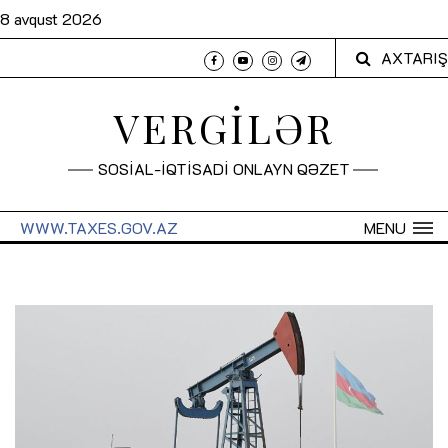
8 avqust 2026
AXTARIŞ
VERGİLƏR
SOSİAL-İQTİSADİ ONLAYN QƏZET
WWW.TAXES.GOV.AZ
MENU