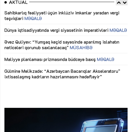
AKTUAL
Sahibkarlıq fəaliyyəti üçün inklüziv imkanlar yaradan vergi
“D
təşviqləri
MƏQALƏ
fə
lıq
Dünya iqtisadiyyatında vergi siyasətinin imperativləri
MƏQALƏ
Ni
mü
Əvəz Quliyev: “Yumşaq keçid sayəsində aparılmış islahatın
nəticələri qorunub saxlanılacaq”
MÜSAHİBƏ
Ay
ya
M
Maliyyə planlaması prizmasında büdcəyə baxış
MƏQALƏ
Az
Gülminə Məlikzadə: “Azərbaycan Bacarıqlar Akseleratoru”
ke
ixtisaslaşmış kadrların hazırlanmasını hədəfləyir”
Ay
su