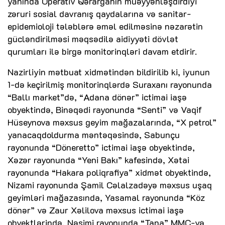
yanında Operativ Qərargahın müəyyənləşdirdiyi
zəruri sosial davranış qaydalarına və sanitar-
epidemioloji tələblərə əməl edilməsinə nəzarətin
gücləndirilməsi məqsədilə aidiyyəti dövlət
qurumları ilə birgə monitorinqləri davam etdirir.
Nazirliyin mətbuat xidmətindən bildirilib ki, iyunun
1-də keçirilmiş monitorinqlərdə Suraxanı rayonunda
“Ballı market”də, “Adana dönər” ictimai iaşə
obyektində, Binəqədi rayonunda “Senti” və Vaqif
Hüseynova məxsus geyim mağazalarında, “X petrol”
yanacaqdoldurma məntəqəsində, Sabunçu
rayonunda “Döneretto” ictimai iaşə obyektində,
Xəzər rayonunda “Yeni Bakı” kafesində, Xətai
rayonunda “Hakara poliqrafiya” xidmət obyektində,
Nizami rayonunda Şamil Cəlalzadəyə məxsus uşaq
geyimləri mağazasında, Yasamal rayonunda “Köz
dönər” və Zaur Xəlilova məxsus ictimai iaşə
obyektlərində, Nəsimi rayonunda “Tana” MMC-yə