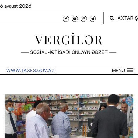
6 avqust 2026
AXTARIŞ
VERGİLƏR
SOSİAL-İQTİSADİ ONLAYN QƏZET
WWW.TAXES.GOV.AZ
MENU