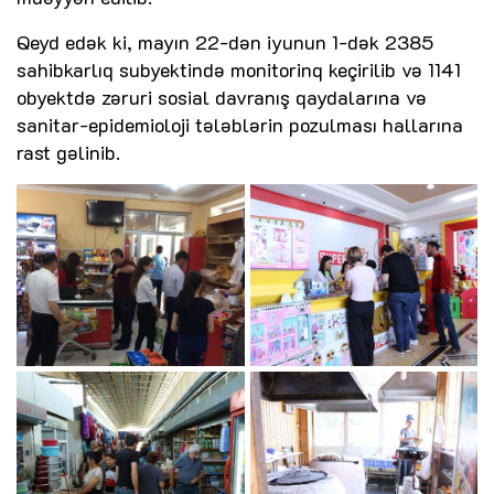
Qeyd edək ki, mayın 22-dən iyunun 1-dək 2385
sahibkarlıq subyektində monitorinq keçirilib və 1141
obyektdə zəruri sosial davranış qaydalarına və
sanitar-epidemioloji tələblərin pozulması hallarına
rast gəlinib.