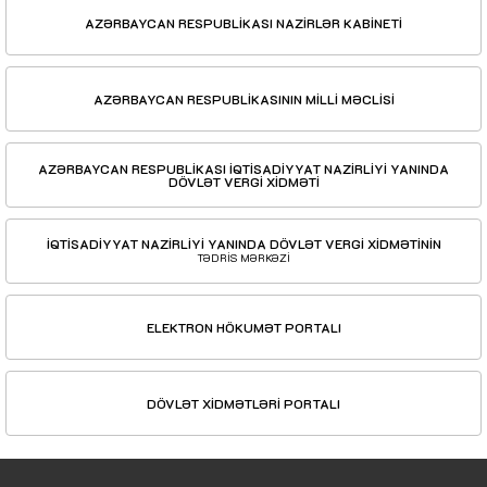
AZƏRBAYCAN RESPUBLİKASI NAZİRLƏR KABİNETİ
AZƏRBAYCAN RESPUBLİKASININ MİLLİ MƏCLİSİ
AZƏRBAYCAN RESPUBLİKASI İQTİSADİYYAT NAZİRLİYİ YANINDA
DÖVLƏT VERGİ XİDMƏTİ
İQTİSADİYYAT NAZİRLİYİ YANINDA DÖVLƏT VERGİ XİDMƏTİNİN
TƏDRİS MƏRKƏZİ
ELEKTRON HÖKUMƏT PORTALI
DÖVLƏT XİDMƏTLƏRİ PORTALI