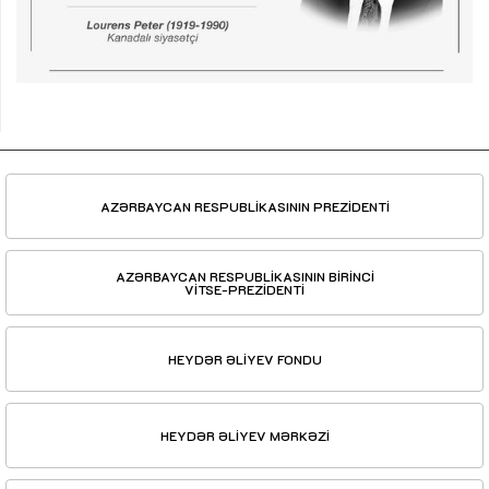
AZƏRBAYCAN RESPUBLİKASININ PREZİDENTİ
AZƏRBAYCAN RESPUBLİKASININ BİRİNCİ
VİTSE-PREZİDENTİ
HEYDƏR ƏLİYEV FONDU
HEYDƏR ƏLİYEV MƏRKƏZİ