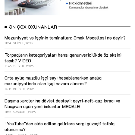
ƏN ÇOX OXUNANLAR
Məzuniyyət və işçinin təminatları: Əmək Məcəlləsi nə deyir?
11:54
31 İYUL, 2026
Torpaqların kateqoriyaları hansı qanunvericilikdə öz əksini
tapıb?
VİDEO
15:46
31 İYUL, 2026
Orta aylıq muzdlu işçi sayı hesablanarkən analıq
məzuniyyətində olan işçi nəzərə alınırmı?
14:18
30 İYUL, 2026
Daşıma xərclərinə dövlət dəstəyi: qeyri-neft-qaz ixracı və
Naxçıvan üçün yeni imkanlar
MƏQALƏ
11:59
5 AVQUST, 2026
“YouTube”dan əldə edilən gəlirlərə vergi güzəşti tətbiq
olunurmu?
09:35
3 AVQUST, 2026