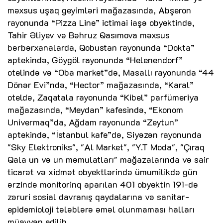
məxsus uşaq geyimləri mağazasında, Abşeron
rayonunda “Pizza Line” ictimai iaşə obyektində,
Tahir Əliyev və Bəhruz Qasımova məxsus
bərbərxanalarda, Qobustan rayonunda “Dokta”
aptekində, Göygöl rayonunda “Helenendorf”
otelində və “Oba market”də, Masallı rayonunda “44
Dönər Evi”ndə, “Hector” mağazasında, “Karal”
oteldə, Zaqatala rayonunda “Kibel” parfümeriya
mağazasında, “Meydan” kafesində, “Ekonom
Univermaq”da, Ağdam rayonunda “Zeytun”
aptekində, “İstanbul kafe”də, Siyəzən rayonunda
"Sky Elektroniks", "Al Market", "Y.T Moda", "Çıraq
Qala un və un məmulatları" mağazalarında və sair
ticarət və xidmət obyektlərində ümumilikdə gün
ərzində monitorinq aparılan 401 obyektin 191-də
zəruri sosial davranış qaydalarına və sanitar-
epidemioloji tələblərə əməl olunmaması halları
müəyyən edilib.