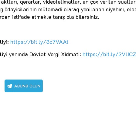
ktları, qərarlar, videotəlimatlar, ən çox verilən suallar
rgiödəyicilərinin mütəmadi olaraq yenilənən siyahısı, elə
dən istifadə etməklə tanış ola bilərsiniz.
iyi:
https://bit.ly/3c7VAAt
liyi yanında Dövlət Vergi Xidməti:
https://bit.ly/2VlIC