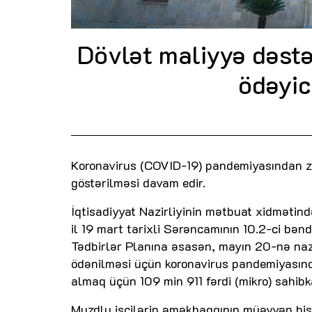
Dövlət maliyyə dəstə
ödəyic
Koronavirus (COVID-19) pandemiyasından zə
göstərilməsi davam edir.
İqtisadiyyat Nazirliyinin mətbuat xidmətind
il 19 mart tarixli Sərəncamının 10.2-ci bəndi
Tədbirlər Planına əsasən, mayın 20-nə naz
ödənilməsi üçün koronavirus pandemiyasınd
almaq üçün 109 min 911 fərdi (mikro) sahibk
Muzdlu işçilərin əməkhaqqının müəyyən his