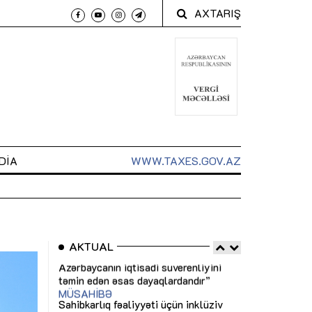
AXTARIŞ
DIA
WWW.TAXES.GOV.AZ
AKTUAL
 arxasında
Sahibkarlıq fəaliyyəti üçün inklüziv
“Düzgün kommun
t dayanır”
imkanlar yaradan vergi təşviqləri
real iş və siste
MƏQALƏ
MÜSAHİBƏ