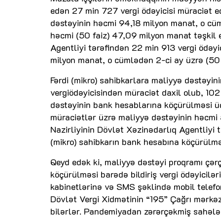
edən 27 min 727 vergi ödəyicisi müraciət e
dəstəyinin həcmi 94,18 milyon manat, o cü
həcmi (50 faiz) 47,09 milyon manat təşkil 
Agentliyi tərəfindən 22 min 913 vergi ödəy
milyon manat, o cümlədən 2-ci ay üzrə (50
Fərdi (mikro) sahibkarlara maliyyə dəstəyin
vergiödəyicisindən müraciət daxil olub, 10
dəstəyinin bank hesablarına köçürülməsi üç
müraciətlər üzrə maliyyə dəstəyinin həcmi
Nazirliyinin Dövlət Xəzinədarlıq Agentliyi
(mikro) sahibkarın bank hesabına köçürülməs
Qeyd edək ki, maliyyə dəstəyi proqramı çər
köçürülməsi barədə bildiriş vergi ödəyiciləri
kabinetlərinə və SMS şəklində mobil telefon
Dövlət Vergi Xidmətinin “195” Çağrı mərkəz
bilərlər. Pandemiyadan zərərçəkmiş sahələr