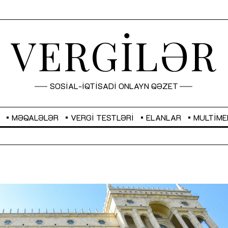
VERGİLƏR
SOSİAL-İQTİSADİ ONLAYN QƏZET
MƏQALƏLƏR
VERGI TESTLƏRI
ELANLAR
MULTIME
GBP
2,2873
RUB
2,0816
Sahibkarlıq fəaliyyəti üçün inklüziv
“Düzgün kommunikasiyanın
imkanlar yaradan vergi təşviqləri
real iş və sistemli fəaliyyə
MƏQALƏ
MÜSAHİBƏ