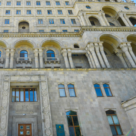
Dünya iqtisadiyyatında vergi
Nicat İmanov: "Vergi qanunv
siyasətinin imperativləri
MƏQALƏ
dəyişikliklər sahibkarlıq m
yaxşılaşdırılmasına xidmət 
MÜSAHİBƏ
Əvəz Quliyev: “Yumşaq keçid
sayəsində aparılmış islahatın nəticələri
qorunub saxlanılacaq”
MÜSAHİBƏ
Aytən Kərimova: “Məqsədi
inklüziv iş mühiti yaratmaq
öyrənən komanda formalaş
Maliyyə planlaması prizmasında
MÜSAHİBƏ
büdcəyə baxış
MƏQALƏ
Azərbaycanda dövlət-özəl 
Gülminə Məlikzadə: “Azərbaycan
çərçivəsində həyata keçirilə
Bacarıqlar Akseleratoru” ixtisaslaşmış
layihə
VİDEO
kadrların hazırlanmasını hədəfləyir”
Aydın Hüseynov: “Əsrin mü
Azərbaycanın iqtisadi suve
təmin edən əsas dayaqlard
MÜSAHİBƏ