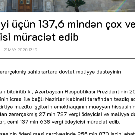
yi üçün 137,6 mindən çox ve
isi müraciət edib
21 MAY 2020 13:19
rərçəkmiş sahibkarlara dövlət maliyyə dəstəyinin
ən bildirilib ki, Azərbaycan Respublikası Prezidentinin 
nin icrası ilə bağlı Nazirlər Kabineti tərəfindən təsdiq e
irliyə muzdlu işçilərin əməkhaqqının müəyyən hissəsini
an zərərçəkmiş 27 min 727 vergi ödəyicisi və maliyyə d
ar, cəmi 137 min 638 vergi ödəyicisi müraciət edib.
səsinin ödənilməsi çərçivəsində 255 min 870 işçini əha