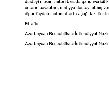
dəstəyi mexanizmləri barədə qanunvericilik a
onların cavabları, maliyyə dəstəyi almış ve
digər faydalı məlumatlarla aşağıdakı linklər
Ətraflı:
Azərbaycan Respublikası İqtisadiyyat Nazirl
Azərbaycan Respublikası İqtisadiyyat Nazir