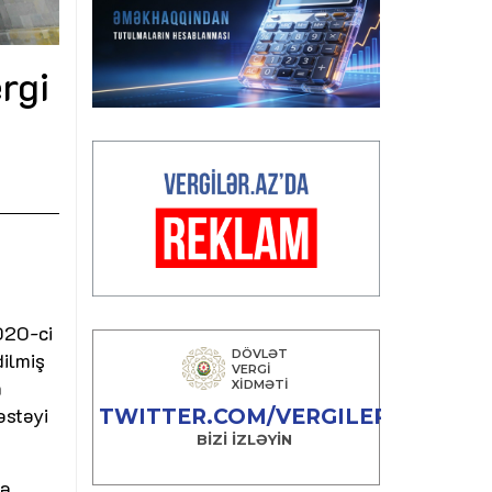
rgi
2020-ci
dilmiş
n
əstəyi
tə