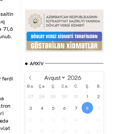
saitin
ıq
ə 71,6
unub.
ARXIV
 fərdi
B.e.
Ç.a.
Ç.
C.a.
C.
Ş.
B.
27
28
29
30
31
1
2
na
ktron
3
4
5
6
7
8
9
ri
10
11
12
13
14
15
16
 edə
övlət
17
18
19
20
21
22
23