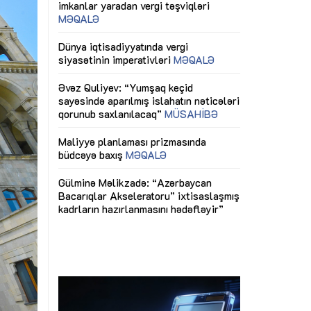
ericiliyinə
Dünya iqtisadiyyatında vergi
Nicat İmanov: "
ühitinin
siyasətinin imperativləri
MƏQALƏ
dəyişikliklər s
edir"
yaxşılaşdırılma
MÜSAHİBƏ
Əvəz Quliyev: “Yumşaq keçid
sayəsində aparılmış islahatın nəticələri
miz daha
qorunub saxlanılacaq”
MÜSAHİBƏ
Aytən Kərimov
, çevik və
inklüziv iş müh
dırmaqdır”
öyrənən komand
Maliyyə planlaması prizmasında
MÜSAHİBƏ
büdcəyə baxış
MƏQALƏ
tərəfdaşlığı
Azərbaycanda d
Gülminə Məlikzadə: “Azərbaycan
n ilk pilot
çərçivəsində hə
Bacarıqlar Akseleratoru” ixtisaslaşmış
layihə
VİDEO
kadrların hazırlanmasını hədəfləyir”
qaviləsi”
Aydın Hüseynov
renliyini
Azərbaycanın iq
andır”
təmin edən əsa
MÜSAHİBƏ