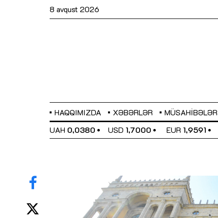
8 avqust 2026
HAQQIMIZDA
XƏBƏRLƏR
MÜSAHIBƏLƏR
EL
0,6489
UAH
0,0380
USD
1,7000
EUR
1,9591