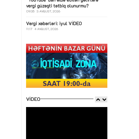
vergi güzəşti tətbiq olunurmu?
09:35
3 AVQUST, 2026
Vergi xəbərləri: iyul
VİDEO
11:17
4 AVQUST, 2026
VIDEO