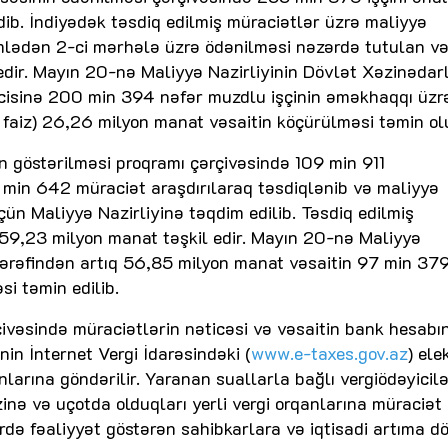
dib. İndiyədək təsdiq edilmiş müraciətlər üzrə maliyyə
mlədən 2-ci mərhələ üzrə ödənilməsi nəzərdə tutulan və
edir. Mayın 20-nə Maliyyə Nazirliyinin Dövlət Xəzinədarl
icisinə 200 min 394 nəfər muzdlu işçinin əməkhaqqı üzr
 faiz) 26,26 milyon manat vəsaitin köçürülməsi təmin ol
in göstərilməsi proqramı çərçivəsində 109 min 911
2 min 642 müraciət araşdırılaraq təsdiqlənib və maliyyə
ün Maliyyə Nazirliyinə təqdim edilib. Təsdiq edilmiş
 59,23 milyon manat təşkil edir. Mayın 20-nə Maliyyə
 tərəfindən artıq 56,85 milyon manat vəsaitin 97 min 379
i təmin edilib.
çivəsində müraciətlərin nəticəsi və vəsaitin bank hesabı
nin İnternet Vergi İdarəsindəki (
www.e-taxes.gov.az
) ele
larına göndərilir. Yaranan suallarla bağlı vergiödəyicilə
inə və uçotda olduqları yerli vergi orqanlarına müraciət
də fəaliyyət göstərən sahibkarlara və iqtisadi artıma d