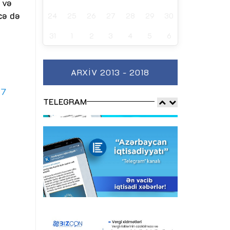
 və
cə də
24
25
26
27
28
29
30
31
1
2
3
4
5
6
ARXIV 2013 - 2018
Z7
TELEGRAM