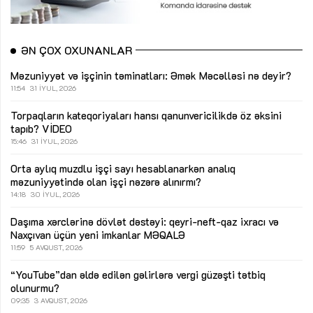
ƏN ÇOX OXUNANLAR
Məzuniyyət və işçinin təminatları: Əmək Məcəlləsi nə deyir?
11:54
31 İYUL, 2026
Torpaqların kateqoriyaları hansı qanunvericilikdə öz əksini
tapıb?
VİDEO
15:46
31 İYUL, 2026
Orta aylıq muzdlu işçi sayı hesablanarkən analıq
məzuniyyətində olan işçi nəzərə alınırmı?
14:18
30 İYUL, 2026
Daşıma xərclərinə dövlət dəstəyi: qeyri-neft-qaz ixracı və
Naxçıvan üçün yeni imkanlar
MƏQALƏ
11:59
5 AVQUST, 2026
“YouTube”dan əldə edilən gəlirlərə vergi güzəşti tətbiq
olunurmu?
09:35
3 AVQUST, 2026