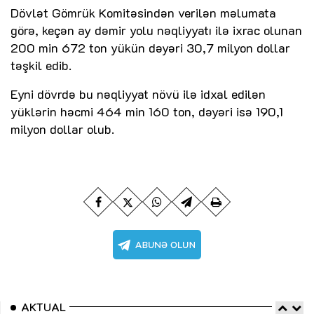
Dövlət Gömrük Komitəsindən verilən məlumata
görə, keçən ay dəmir yolu nəqliyyatı ilə ixrac olunan
200 min 672 ton yükün dəyəri 30,7 milyon dollar
təşkil edib.
Eyni dövrdə bu nəqliyyat növü ilə idxal edilən
yüklərin həcmi 464 min 160 ton, dəyəri isə 190,1
milyon dollar olub.
AKTUAL