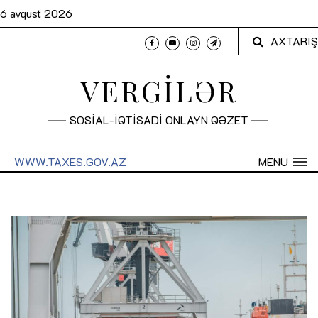
6 avqust 2026
AXTARIŞ
VERGİLƏR
SOSİAL-İQTİSADİ ONLAYN QƏZET
WWW.TAXES.GOV.AZ
MENU