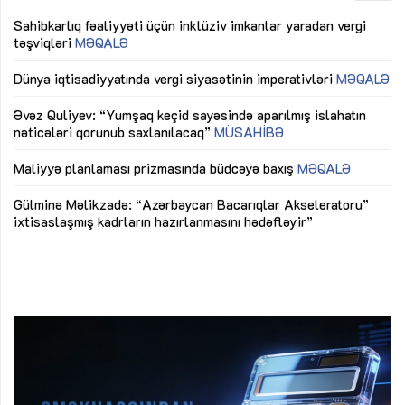
Sahibkarlıq fəaliyyəti üçün inklüziv imkanlar yaradan vergi
“D
təşviqləri
MƏQALƏ
fə
lıq
Dünya iqtisadiyyatında vergi siyasətinin imperativləri
MƏQALƏ
Ni
mü
Əvəz Quliyev: “Yumşaq keçid sayəsində aparılmış islahatın
nəticələri qorunub saxlanılacaq”
MÜSAHİBƏ
Ay
ya
M
Maliyyə planlaması prizmasında büdcəyə baxış
MƏQALƏ
Az
Gülminə Məlikzadə: “Azərbaycan Bacarıqlar Akseleratoru”
ke
ixtisaslaşmış kadrların hazırlanmasını hədəfləyir”
Ay
su