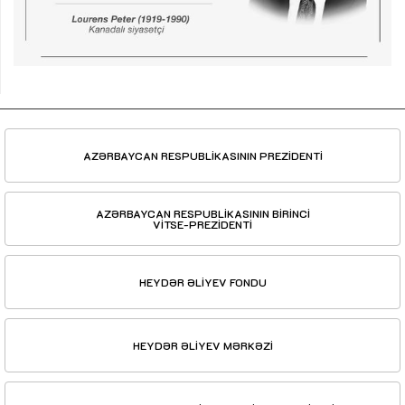
AZƏRBAYCAN RESPUBLİKASININ PREZİDENTİ
AZƏRBAYCAN RESPUBLİKASININ BİRİNCİ
VİTSE-PREZİDENTİ
HEYDƏR ƏLİYEV FONDU
HEYDƏR ƏLİYEV MƏRKƏZİ