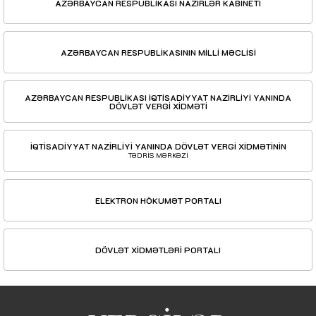
AZƏRBAYCAN RESPUBLİKASI NAZİRLƏR KABİNETİ
AZƏRBAYCAN RESPUBLİKASININ MİLLİ MƏCLİSİ
AZƏRBAYCAN RESPUBLİKASI İQTİSADİYYAT NAZİRLİYİ YANINDA
DÖVLƏT VERGİ XİDMƏTİ
İQTİSADİYYAT NAZİRLİYİ YANINDA DÖVLƏT VERGİ XİDMƏTİNİN
TƏDRİS MƏRKƏZİ
ELEKTRON HÖKUMƏT PORTALI
DÖVLƏT XİDMƏTLƏRİ PORTALI