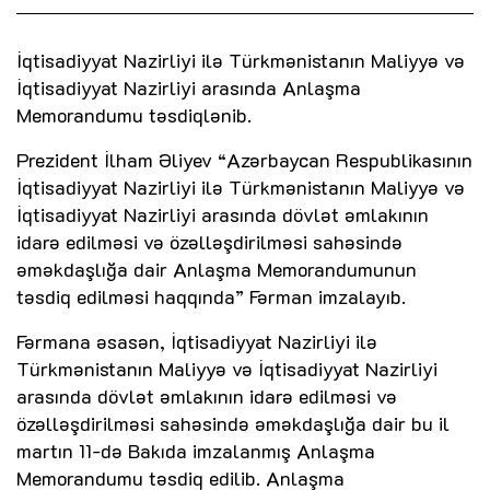
İqtisadiyyat Nazirliyi ilə Türkmənistanın Maliyyə və
İqtisadiyyat Nazirliyi arasında Anlaşma
Memorandumu təsdiqlənib.
Prezident İlham Əliyev “Azərbaycan Respublikasının
İqtisadiyyat Nazirliyi ilə Türkmənistanın Maliyyə və
İqtisadiyyat Nazirliyi arasında dövlət əmlakının
idarə edilməsi və özəlləşdirilməsi sahəsində
əməkdaşlığa dair Anlaşma Memorandumunun
təsdiq edilməsi haqqında” Fərman imzalayıb.
Fərmana əsasən, İqtisadiyyat Nazirliyi ilə
Türkmənistanın Maliyyə və İqtisadiyyat Nazirliyi
arasında dövlət əmlakının idarə edilməsi və
özəlləşdirilməsi sahəsində əməkdaşlığa dair bu il
martın 11-də Bakıda imzalanmış Anlaşma
Memorandumu təsdiq edilib. Anlaşma