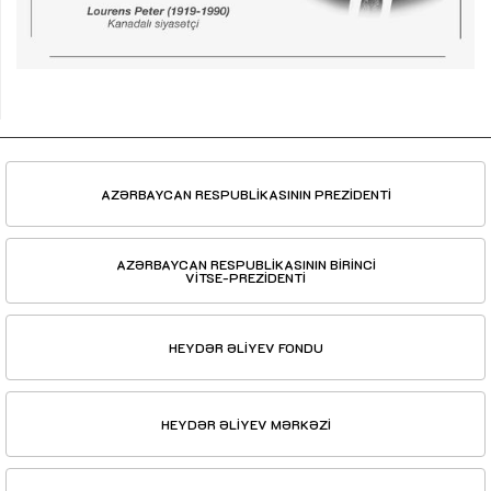
AZƏRBAYCAN RESPUBLİKASININ PREZİDENTİ
AZƏRBAYCAN RESPUBLİKASININ BİRİNCİ
VİTSE-PREZİDENTİ
HEYDƏR ƏLİYEV FONDU
HEYDƏR ƏLİYEV MƏRKƏZİ