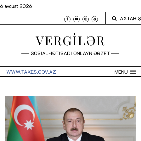
6 avqust 2026
AXTARIŞ
VERGİLƏR
SOSİAL-İQTİSADİ ONLAYN QƏZET
WWW.TAXES.GOV.AZ
MENU