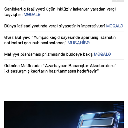
Sahibkarlıq fəaliyyəti üçün inklüziv imkanlar yaradan vergi
“D
təşviqləri
MƏQALƏ
fə
lıq
Dünya iqtisadiyyatında vergi siyasətinin imperativləri
MƏQALƏ
Ni
mü
Əvəz Quliyev: “Yumşaq keçid sayəsində aparılmış islahatın
nəticələri qorunub saxlanılacaq”
MÜSAHİBƏ
Ay
ya
M
Maliyyə planlaması prizmasında büdcəyə baxış
MƏQALƏ
Az
Gülminə Məlikzadə: “Azərbaycan Bacarıqlar Akseleratoru”
ke
ixtisaslaşmış kadrların hazırlanmasını hədəfləyir”
Ay
su