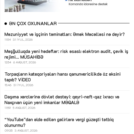
ƏN ÇOX OXUNANLAR
Məzuniyyət və işçinin təminatları: Əmək Məcəlləsi nə deyir?
11:54
31 İYUL, 2026
Məşğulluqda yeni hədəflər: risk əsaslı elektron audit, çevik iş
rejimi...
MÜSAHİBƏ
12:54
6 AVQUST, 2026
Torpaqların kateqoriyaları hansı qanunvericilikdə öz əksini
tapıb?
VİDEO
15:46
31 İYUL, 2026
Daşıma xərclərinə dövlət dəstəyi: qeyri-neft-qaz ixracı və
Naxçıvan üçün yeni imkanlar
MƏQALƏ
11:59
5 AVQUST, 2026
“YouTube”dan əldə edilən gəlirlərə vergi güzəşti tətbiq
olunurmu?
09:35
3 AVQUST, 2026