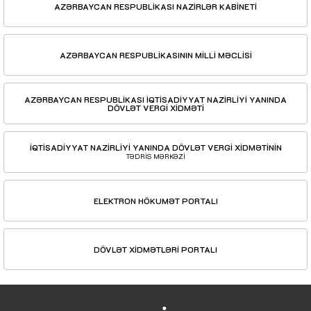
AZƏRBAYCAN RESPUBLİKASI NAZİRLƏR KABİNETİ
AZƏRBAYCAN RESPUBLİKASININ MİLLİ MƏCLİSİ
AZƏRBAYCAN RESPUBLİKASI İQTİSADİYYAT NAZİRLİYİ YANINDA
DÖVLƏT VERGİ XİDMƏTİ
İQTİSADİYYAT NAZİRLİYİ YANINDA DÖVLƏT VERGİ XİDMƏTİNİN
TƏDRİS MƏRKƏZİ
ELEKTRON HÖKUMƏT PORTALI
DÖVLƏT XİDMƏTLƏRİ PORTALI