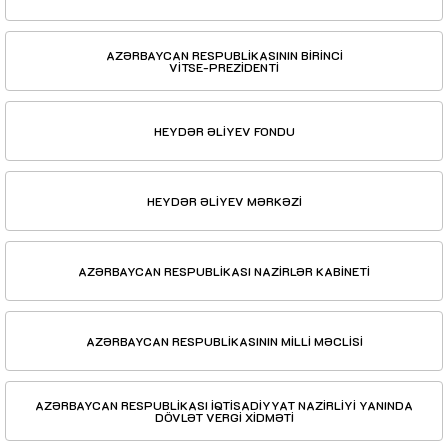
AZƏRBAYCAN RESPUBLİKASININ BİRİNCİ
VİTSE-PREZİDENTİ
HEYDƏR ƏLİYEV FONDU
HEYDƏR ƏLİYEV MƏRKƏZİ
AZƏRBAYCAN RESPUBLİKASI NAZİRLƏR KABİNETİ
AZƏRBAYCAN RESPUBLİKASININ MİLLİ MƏCLİSİ
AZƏRBAYCAN RESPUBLİKASI İQTİSADİYYAT NAZİRLİYİ YANINDA
DÖVLƏT VERGİ XİDMƏTİ