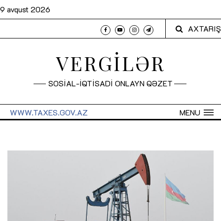
9 avqust 2026
AXTARIŞ
VERGİLƏR
SOSİAL-İQTİSADİ ONLAYN QƏZET
WWW.TAXES.GOV.AZ
MENU