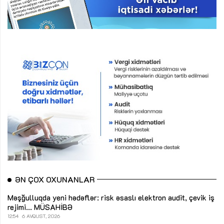
ƏN ÇOX OXUNANLAR
Məşğulluqda yeni hədəflər: risk əsaslı elektron audit, çevik iş
rejimi...
MÜSAHİBƏ
12:54
6 AVQUST, 2026