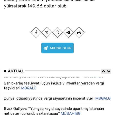
yüksələrək 149,66 dollar olub.
AKTUAL
Sahibkarlıq fəaliyyəti üçün inklüziv imkanlar yaradan vergi
“D
təşviqləri
MƏQALƏ
fə
lıq
Dünya iqtisadiyyatında vergi siyasətinin imperativləri
MƏQALƏ
Ni
mü
Əvəz Quliyev: “Yumşaq keçid sayəsində aparılmış islahatın
nəticələri qorunub saxlanılacaq”
MÜSAHİBƏ
Ay