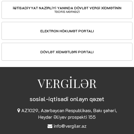
İQTİSADİYYAT NAZİRLİYİ YANINDA DÖVLƏT VERGİ XİDMƏTİNİN
TƏDRİS MƏRKƏZİ
ELEKTRON HÖKUMƏT PORTALI
DÖVLƏT XİDMƏTLƏRİ PORTALI
VERGİLƏR
sosial-iqtisadi onlayn qəzet
AZ1029, Azərbaycan Respublikası, Bakı şəhəri,
Heydər Əliyev prospekti 155
info@vergiler.az