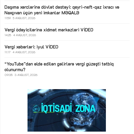
Daşıma xərclərinə dövlət dəstəyi: qeyri-neft-qaz ixracı və
Naxçıvan üçün yeni imkanlar
MƏQALƏ
11:59
5 AVQUST, 2026
Vergi ödəyicilərinə xidmət mərkəzləri
VİDEO
14:25
4 AVQUST, 2026
Vergi xəbərləri: iyul
VİDEO
11:17
4 AVQUST, 2026
“YouTube”dan əldə edilən gəlirlərə vergi güzəşti tətbiq
olunurmu?
09:35
3 AVQUST, 2026