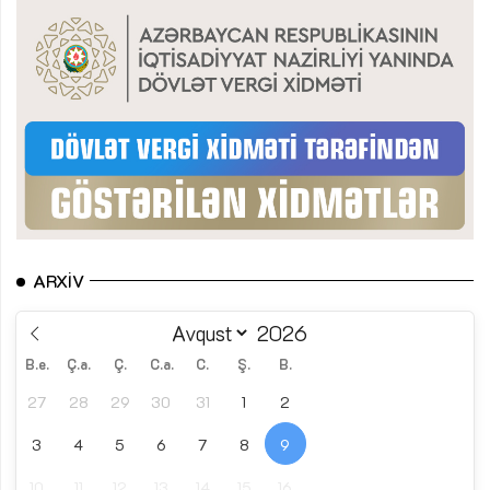
ARXIV
B.e.
Ç.a.
Ç.
C.a.
C.
Ş.
B.
27
28
29
30
31
1
2
3
4
5
6
7
8
9
10
11
12
13
14
15
16