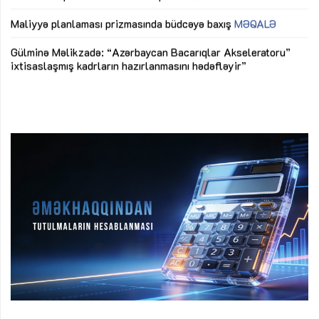
ya
M
Maliyyə planlaması prizmasında büdcəyə baxış
MƏQALƏ
Az
Gülminə Məlikzadə: “Azərbaycan Bacarıqlar Akseleratoru”
ke
ixtisaslaşmış kadrların hazırlanmasını hədəfləyir”
Ay
su