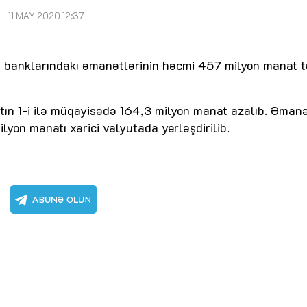
11 MAY 2020 12:37
a banklarındakı əmanətlərinin həcmi 457 milyon manat t
tın 1-i ilə müqayisədə 164,3 milyon manat azalıb. Əmanə
ilyon manatı xarici valyutada yerləşdirilib.