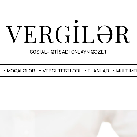
VERGİLƏR
SOSİAL-İQTİSADİ ONLAYN QƏZET
MƏQALƏLƏR
VERGI TESTLƏRI
ELANLAR
MULTIME
GBP
2,2873
RUB
2,0816
Sahibkarlıq fəaliyyəti üçün inklüziv
“Düzgün kommunikasiyanın
imkanlar yaradan vergi təşviqləri
real iş və sistemli fəaliyyə
MƏQALƏ
MÜSAHİBƏ