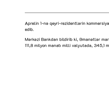
Aprelin 1-nə qeyri-rezidentlərin kommersiy
edib.
Mərkəzi Bankdan bildirib ki, Əmanətlər mar
111,8 milyon manatı milli valyutada, 345,1 m