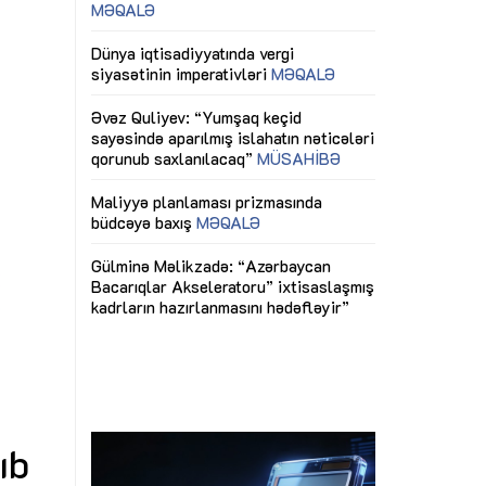
ericiliyinə
Dünya iqtisadiyyatında vergi
Nicat İmanov: "
ühitinin
siyasətinin imperativləri
MƏQALƏ
dəyişikliklər s
edir"
yaxşılaşdırılma
MÜSAHİBƏ
Əvəz Quliyev: “Yumşaq keçid
sayəsində aparılmış islahatın nəticələri
miz daha
qorunub saxlanılacaq”
MÜSAHİBƏ
Aytən Kərimov
, çevik və
inklüziv iş müh
dırmaqdır”
öyrənən komand
Maliyyə planlaması prizmasında
MÜSAHİBƏ
büdcəyə baxış
MƏQALƏ
tərəfdaşlığı
Azərbaycanda d
Gülminə Məlikzadə: “Azərbaycan
n ilk pilot
çərçivəsində hə
Bacarıqlar Akseleratoru” ixtisaslaşmış
layihə
VİDEO
kadrların hazırlanmasını hədəfləyir”
qaviləsi”
Aydın Hüseynov
renliyini
Azərbaycanın iq
andır”
təmin edən əsa
MÜSAHİBƏ
ıb