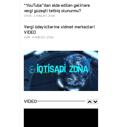
“YouTube”dan əldə edilən gəlirlərə
vergi güzəşti tətbiq olunurmu?
09:35
3 AVQUST, 2026
Vergi ödəyicilərinə xidmət mərkəzləri
VİDEO
14:25
4 AVQUST, 2026
VIDEO