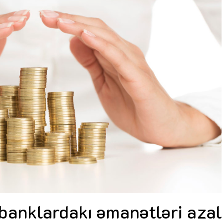
Dünya iqtisadiyyatında vergi
Nicat İmanov: "Vergi qanunv
siyasətinin imperativləri
MƏQALƏ
dəyişikliklər sahibkarlıq m
yaxşılaşdırılmasına xidmət 
MÜSAHİBƏ
Əvəz Quliyev: “Yumşaq keçid
sayəsində aparılmış islahatın nəticələri
qorunub saxlanılacaq”
MÜSAHİBƏ
Aytən Kərimova: “Məqsədi
inklüziv iş mühiti yaratmaq
öyrənən komanda formalaş
Maliyyə planlaması prizmasında
MÜSAHİBƏ
büdcəyə baxış
MƏQALƏ
Azərbaycanda dövlət-özəl 
Gülminə Məlikzadə: “Azərbaycan
çərçivəsində həyata keçirilə
Bacarıqlar Akseleratoru” ixtisaslaşmış
layihə
VİDEO
kadrların hazırlanmasını hədəfləyir”
Aydın Hüseynov: “Əsrin mü
Azərbaycanın iqtisadi suve
təmin edən əsas dayaqlard
MÜSAHİBƏ
 banklardakı əmanətləri azal