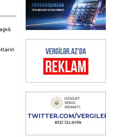
əşkil
tlərin