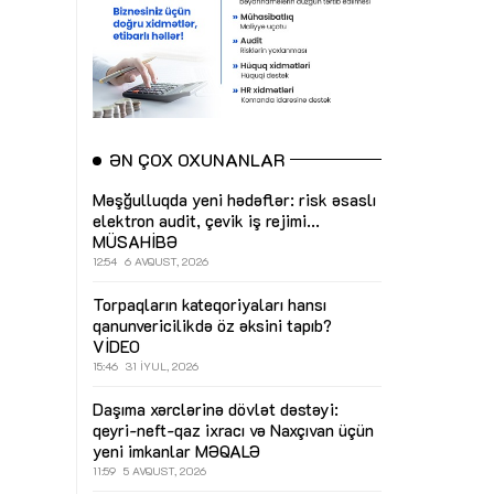
ƏN ÇOX OXUNANLAR
Məşğulluqda yeni hədəflər: risk əsaslı
elektron audit, çevik iş rejimi...
MÜSAHİBƏ
12:54
6 AVQUST, 2026
Torpaqların kateqoriyaları hansı
qanunvericilikdə öz əksini tapıb?
VİDEO
15:46
31 İYUL, 2026
Daşıma xərclərinə dövlət dəstəyi:
qeyri-neft-qaz ixracı və Naxçıvan üçün
yeni imkanlar
MƏQALƏ
11:59
5 AVQUST, 2026