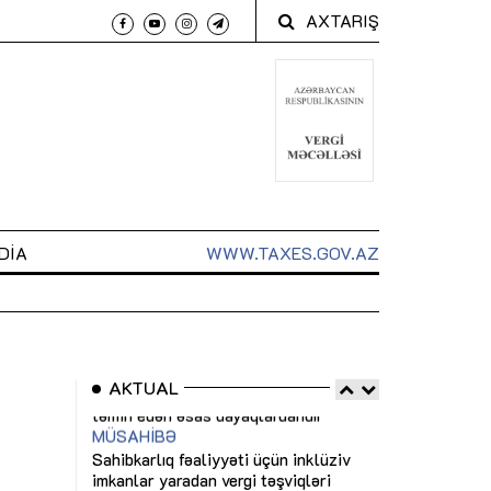
AXTARIŞ
DIA
WWW.TAXES.GOV.AZ
AKTUAL
 arxasında
Sahibkarlıq fəaliyyəti üçün inklüziv
“Düzgün kommun
t dayanır”
imkanlar yaradan vergi təşviqləri
real iş və siste
MƏQALƏ
MÜSAHİBƏ