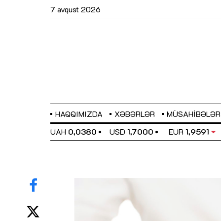
7 avqust 2026
HAQQIMIZDA
XƏBƏRLƏR
MÜSAHIBƏLƏR
EL
0,6489
UAH
0,0380
USD
1,7000
EUR
1,9591