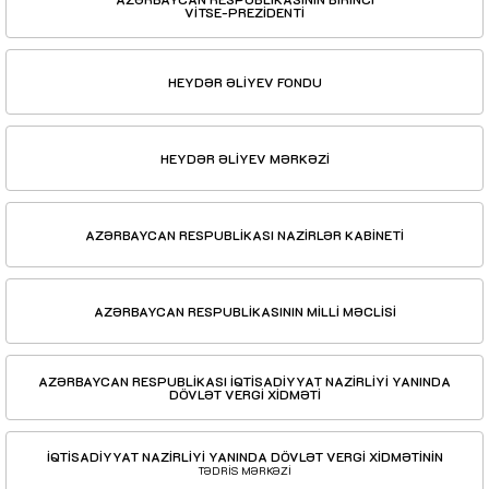
VİTSE-PREZİDENTİ
HEYDƏR ƏLİYEV FONDU
HEYDƏR ƏLİYEV MƏRKƏZİ
AZƏRBAYCAN RESPUBLİKASI NAZİRLƏR KABİNETİ
AZƏRBAYCAN RESPUBLİKASININ MİLLİ MƏCLİSİ
AZƏRBAYCAN RESPUBLİKASI İQTİSADİYYAT NAZİRLİYİ YANINDA
DÖVLƏT VERGİ XİDMƏTİ
İQTİSADİYYAT NAZİRLİYİ YANINDA DÖVLƏT VERGİ XİDMƏTİNİN
TƏDRİS MƏRKƏZİ