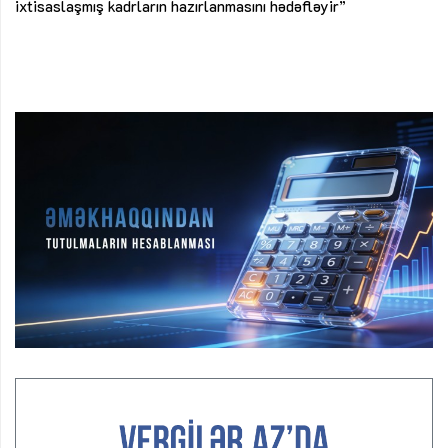
ke
ixtisaslaşmış kadrların hazırlanmasını hədəfləyir”
Ay
su