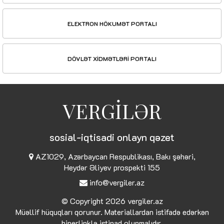
ELEKTRON HÖKUMƏT PORTALI
DÖVLƏT XİDMƏTLƏRİ PORTALI
VERGİLƏR
sosial-iqtisadi onlayn qəzet
AZ1029, Azərbaycan Respublikası, Bakı şəhəri,
Heydər Əliyev prospekti 155
info@vergiler.az
© Copyright 2026
vergiler.az
Müəllif hüquqları qorunur. Materiallardan istifadə edərkən
hiperlinklə istinad olunmalıdır.