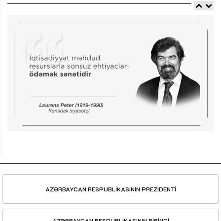
AZƏRBAYCAN RESPUBLİKASININ PREZİDENTİ
AZƏRBAYCAN RESPUBLİKASININ BİRİNCİ