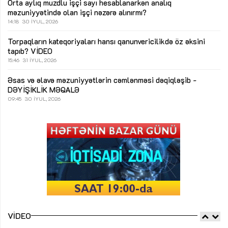
Orta aylıq muzdlu işçi sayı hesablanarkən analıq
məzuniyyətində olan işçi nəzərə alınırmı?
14:18
30 İYUL, 2026
Torpaqların kateqoriyaları hansı qanunvericilikdə öz əksini
tapıb?
VİDEO
15:46
31 İYUL, 2026
Əsas və əlavə məzuniyyətlərin cəmlənməsi dəqiqləşib -
DƏYİŞİKLİK
MƏQALƏ
09:45
30 İYUL, 2026
VIDEO