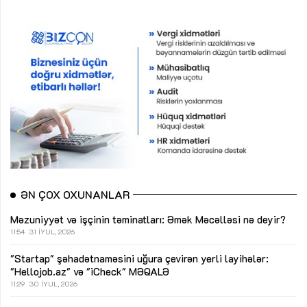
ƏN ÇOX OXUNANLAR
Məzuniyyət və işçinin təminatları: Əmək Məcəlləsi nə deyir?
11:54
31 İYUL, 2026
"Startap" şəhadətnaməsini uğura çevirən yerli layihələr:
"Hellojob.az" və "iCheck"
MƏQALƏ
11:29
30 İYUL, 2026