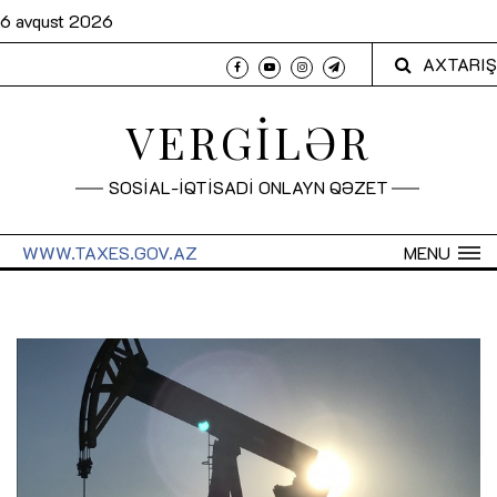
6 avqust 2026
AXTARIŞ
VERGİLƏR
SOSİAL-İQTİSADİ ONLAYN QƏZET
WWW.TAXES.GOV.AZ
MENU