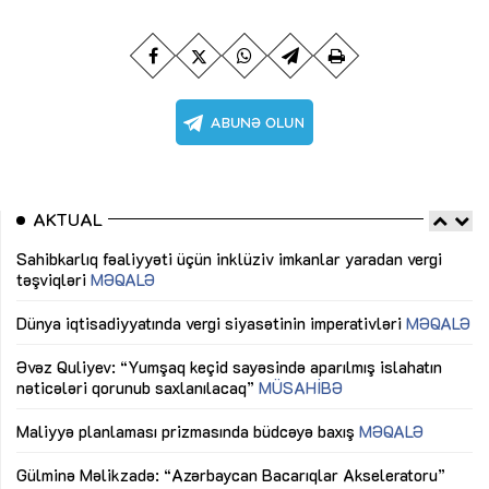
AKTUAL
Sahibkarlıq fəaliyyəti üçün inklüziv imkanlar yaradan vergi
“D
təşviqləri
MƏQALƏ
fə
lıq
Dünya iqtisadiyyatında vergi siyasətinin imperativləri
MƏQALƏ
Ni
mü
Əvəz Quliyev: “Yumşaq keçid sayəsində aparılmış islahatın
nəticələri qorunub saxlanılacaq”
MÜSAHİBƏ
Ay
ya
M
Maliyyə planlaması prizmasında büdcəyə baxış
MƏQALƏ
Az
Gülminə Məlikzadə: “Azərbaycan Bacarıqlar Akseleratoru”