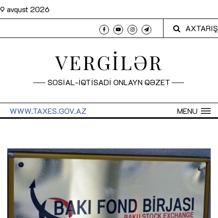
9 avqust 2026
AXTARIŞ
VERGİLƏR
SOSİAL-İQTİSADİ ONLAYN QƏZET
WWW.TAXES.GOV.AZ
MENU