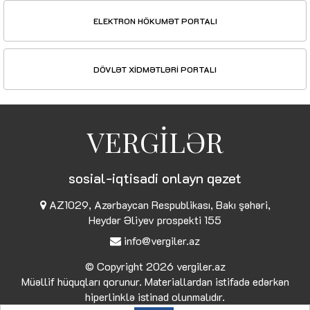
ELEKTRON HÖKUMƏT PORTALI
DÖVLƏT XİDMƏTLƏRİ PORTALI
VERGİLƏR
sosial-iqtisadi onlayn qəzet
AZ1029, Azərbaycan Respublikası, Bakı şəhəri,
Heydər Əliyev prospekti 155
info@vergiler.az
© Copyright 2026
vergiler.az
Müəllif hüquqları qorunur. Materiallardan istifadə edərkən
hiperlinklə istinad olunmalıdır.