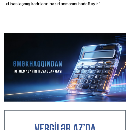
ke
ixtisaslaşmış kadrların hazırlanmasını hədəfləyir”
Ay
su