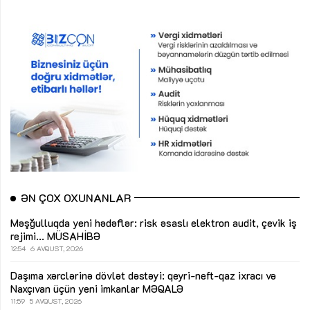
ƏN ÇOX OXUNANLAR
Məşğulluqda yeni hədəflər: risk əsaslı elektron audit, çevik iş
rejimi...
MÜSAHİBƏ
12:54
6 AVQUST, 2026
Daşıma xərclərinə dövlət dəstəyi: qeyri-neft-qaz ixracı və
Naxçıvan üçün yeni imkanlar
MƏQALƏ
11:59
5 AVQUST, 2026