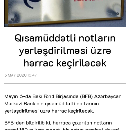
Qısamüddətli notların
yerləşdirilməsi üzrə
hərrac keçiriləcək
5 MAY 2020 16:47
Mayın 6-da Bakı Fond Birjasında (BFB) Azərbaycan
Mərkəzi Bankının qısamüddətli notlarının
yerləşdirilməsi üzrə hərrac keçiriləcək.
BFB-dən bildirilib ki, hərraca çıxarılan notların
həcmi 150 milyon manat, bir notun nominal dəyəri