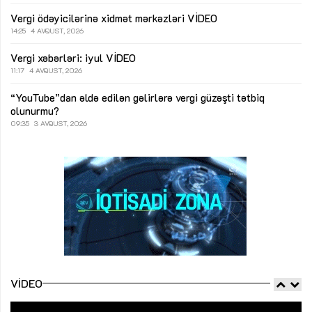
Vergi ödəyicilərinə xidmət mərkəzləri
VİDEO
14:25
4 AVQUST, 2026
Vergi xəbərləri: iyul
VİDEO
11:17
4 AVQUST, 2026
“YouTube”dan əldə edilən gəlirlərə vergi güzəşti tətbiq
olunurmu?
09:35
3 AVQUST, 2026
VIDEO