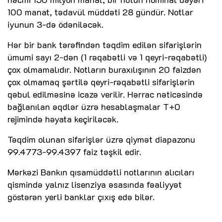
100 manat, tədavül müddəti 28 gündür. Notlar
iyunun 3-də ödəniləcək.
Hər bir bank tərəfindən təqdim edilən sifarişlərin
ümumi sayı 2-dən (1 rəqabətli və 1 qeyri-rəqabətli)
çox olmamalıdır. Notların buraxılışının 20 faizdən
çox olmamaq şərtilə qeyri-rəqabətli sifarişlərin
qəbul edilməsinə icazə verilir. Hərrac nəticəsində
bağlanılan əqdlər üzrə hesablaşmalar T+0
rejimində həyata keçiriləcək.
Təqdim olunan sifarişlər üzrə qiymət diapazonu
99.4773-99.4397 faiz təşkil edir.
Mərkəzi Bankın qısamüddətli notlarının alıcıları
qismində yalnız lisenziya əsasında fəaliyyət
göstərən yerli banklar çıxış edə bilər.