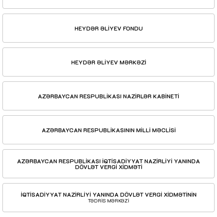
HEYDƏR ƏLİYEV FONDU
HEYDƏR ƏLİYEV MƏRKƏZİ
AZƏRBAYCAN RESPUBLİKASI NAZİRLƏR KABİNETİ
AZƏRBAYCAN RESPUBLİKASININ MİLLİ MƏCLİSİ
AZƏRBAYCAN RESPUBLİKASI İQTİSADİYYAT NAZİRLİYİ YANINDA
DÖVLƏT VERGİ XİDMƏTİ
İQTİSADİYYAT NAZİRLİYİ YANINDA DÖVLƏT VERGİ XİDMƏTİNİN
TƏDRİS MƏRKƏZİ