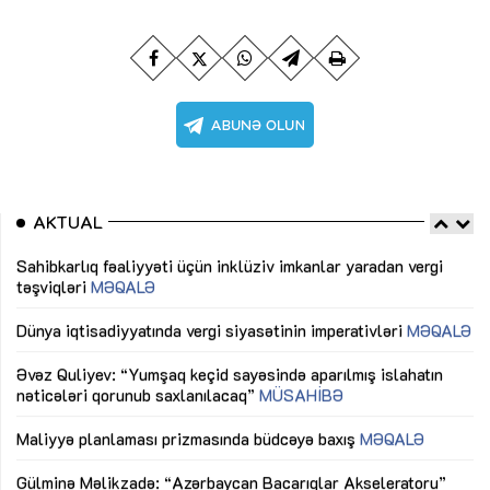
AKTUAL
Sahibkarlıq fəaliyyəti üçün inklüziv imkanlar yaradan vergi
“D
təşviqləri
MƏQALƏ
fə
lıq
Dünya iqtisadiyyatında vergi siyasətinin imperativləri
MƏQALƏ
Ni
mü
Əvəz Quliyev: “Yumşaq keçid sayəsində aparılmış islahatın
nəticələri qorunub saxlanılacaq”
MÜSAHİBƏ
Ay
ya
M
Maliyyə planlaması prizmasında büdcəyə baxış
MƏQALƏ
Az
Gülminə Məlikzadə: “Azərbaycan Bacarıqlar Akseleratoru”