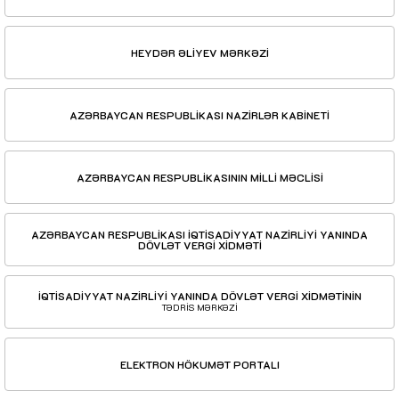
HEYDƏR ƏLİYEV MƏRKƏZİ
AZƏRBAYCAN RESPUBLİKASI NAZİRLƏR KABİNETİ
AZƏRBAYCAN RESPUBLİKASININ MİLLİ MƏCLİSİ
AZƏRBAYCAN RESPUBLİKASI İQTİSADİYYAT NAZİRLİYİ YANINDA
DÖVLƏT VERGİ XİDMƏTİ
İQTİSADİYYAT NAZİRLİYİ YANINDA DÖVLƏT VERGİ XİDMƏTİNİN
TƏDRİS MƏRKƏZİ
ELEKTRON HÖKUMƏT PORTALI