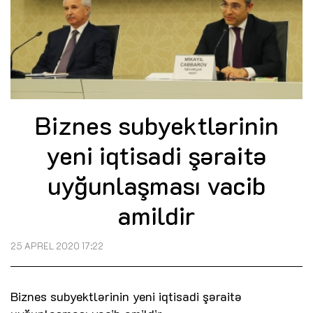
Biznes subyektlərinin
yeni iqtisadi şəraitə
uyğunlaşması vacib
amildir
25 APREL 2020 17:22
Biznes subyektlərinin yeni iqtisadi şəraitə