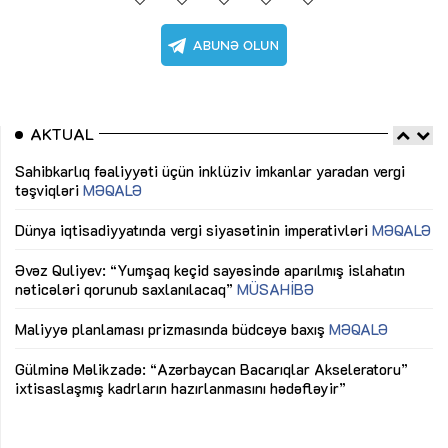
AKTUAL
Sahibkarlıq fəaliyyəti üçün inklüziv imkanlar yaradan vergi
“D
təşviqləri
MƏQALƏ
fə
lıq
Dünya iqtisadiyyatında vergi siyasətinin imperativləri
MƏQALƏ
Ni
mü
Əvəz Quliyev: “Yumşaq keçid sayəsində aparılmış islahatın
nəticələri qorunub saxlanılacaq”
MÜSAHİBƏ
Ay
ya
M
Maliyyə planlaması prizmasında büdcəyə baxış
MƏQALƏ
Az
Gülminə Məlikzadə: “Azərbaycan Bacarıqlar Akseleratoru”
ke
ixtisaslaşmış kadrların hazırlanmasını hədəfləyir”
Ay
su