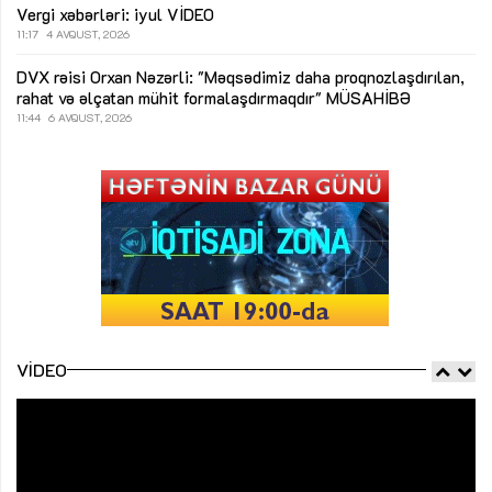
Vergi xəbərləri: iyul
VİDEO
11:17
4 AVQUST, 2026
DVX rəisi Orxan Nəzərli: "Məqsədimiz daha proqnozlaşdırılan,
rahat və əlçatan mühit formalaşdırmaqdır"
MÜSAHİBƏ
11:44
6 AVQUST, 2026
VIDEO