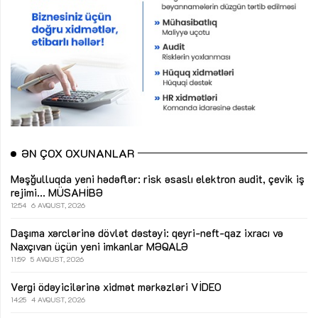
ƏN ÇOX OXUNANLAR
Məşğulluqda yeni hədəflər: risk əsaslı elektron audit, çevik iş
rejimi...
MÜSAHİBƏ
12:54
6 AVQUST, 2026
Daşıma xərclərinə dövlət dəstəyi: qeyri-neft-qaz ixracı və
Naxçıvan üçün yeni imkanlar
MƏQALƏ
11:59
5 AVQUST, 2026
Vergi ödəyicilərinə xidmət mərkəzləri
VİDEO
14:25
4 AVQUST, 2026