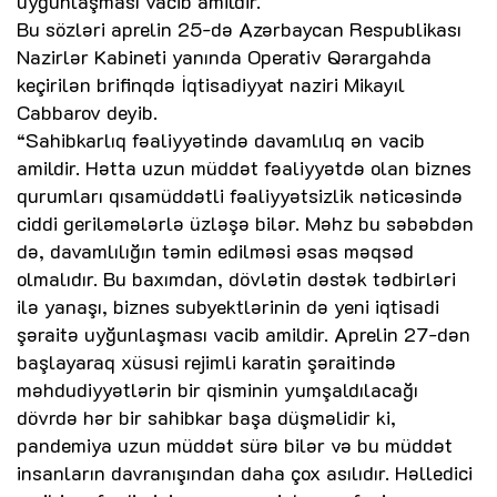
uyğunlaşması vacib amildir.
Bu sözləri aprelin 25-də Azərbaycan Respublikası
Nazirlər Kabineti yanında Operativ Qərargahda
keçirilən brifinqdə İqtisadiyyat naziri Mikayıl
Cabbarov deyib.
“Sahibkarlıq fəaliyyətində davamlılıq ən vacib
amildir. Hətta uzun müddət fəaliyyətdə olan biznes
qurumları qısamüddətli fəaliyyətsizlik nəticəsində
ciddi geriləmələrlə üzləşə bilər. Məhz bu səbəbdən
də, davamlılığın təmin edilməsi əsas məqsəd
olmalıdır. Bu baxımdan, dövlətin dəstək tədbirləri
ilə yanaşı, biznes subyektlərinin də yeni iqtisadi
şəraitə uyğunlaşması vacib amildir. Aprelin 27-dən
başlayaraq xüsusi rejimli karatin şəraitində
məhdudiyyətlərin bir qisminin yumşaldılacağı
dövrdə hər bir sahibkar başa düşməlidir ki,
pandemiya uzun müddət sürə bilər və bu müddət
insanların davranışından daha çox asılıdır. Həlledici