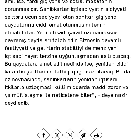
amil isə, fərdi gigiyena və sosial məsafənin
qorunmasıdır. Sahibkarlar iqtisadiyyatın aidiyyəti
sektoru üçün səciyyəvi olan sanitar-gigiyena
qaydalarına ciddi əməl olunmasını təmin
etməlidirlər. Yeni iqtisadi şərait özünəməxsus
davranış qaydaları tələb edir. Biznesin davamlı
fəaliyyəti və gəlirlərin stabilliyi də məhz yeni
iqtisadi həyat tərzinə uyğunlaşmadan asılı olacaq.
Bu qaydalara əməl edilmədikdə isə, yenidən ciddi
karantin şərtlərinin tətbiqi qaçılmaz olacaq. Bu da
öz növbəsində, sahibkarların yenidən iqtisadi
itkilərlə üzləşməsi, külli miqdarda maddi zərər və
ya müflisləşmə ilə nəticələnə bilər”, - deyə nazir
qeyd edib.