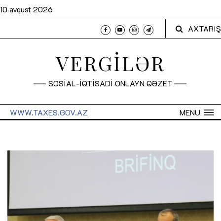
10 avqust 2026
AXTARIŞ
VERGİLƏR
SOSİAL-İQTİSADİ ONLAYN QƏZET
WWW.TAXES.GOV.AZ
MENU