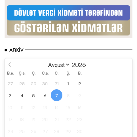
ARXIV
B.e.
Ç.a.
Ç.
C.a.
C.
Ş.
B.
27
28
29
30
31
1
2
3
4
5
6
7
8
9
10
11
12
13
14
15
16
17
18
19
20
21
22
23
24
25
26
27
28
29
30