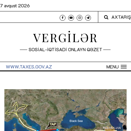
7 avqust 2026
AXTARIŞ
VERGİLƏR
SOSİAL-İQTİSADİ ONLAYN QƏZET
WWW.TAXES.GOV.AZ
MENU