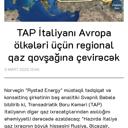
TAP İtaliyanı Avropa
ölkələri üçün regional
qaz qovşağına çevirəcək
3 MART 2020 15:46
Norveçin "Rystad Energy" müstəqil tədqiqat və
konsaltinq şirkətinin baş analitiki Svapnil Babele
bildirib ki, Transadriatik Boru Kəməri (TAP)
İtaliyanın digər qaz ixracatçılarından asılılığını
əhəmiyyətli dərəcədə azaldacaq: "Hazırda İtaliya
qaz ixracının böyük hissəsini Rusiya, Əlcəzair,