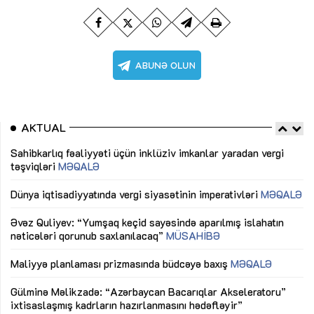
AKTUAL
Sahibkarlıq fəaliyyəti üçün inklüziv imkanlar yaradan vergi
“D
təşviqləri
MƏQALƏ
fə
lıq
Dünya iqtisadiyyatında vergi siyasətinin imperativləri
MƏQALƏ
Ni
mü
Əvəz Quliyev: “Yumşaq keçid sayəsində aparılmış islahatın
nəticələri qorunub saxlanılacaq”
MÜSAHİBƏ
Ay
ya
M
Maliyyə planlaması prizmasında büdcəyə baxış
MƏQALƏ
Az
Gülminə Məlikzadə: “Azərbaycan Bacarıqlar Akseleratoru”
ke
ixtisaslaşmış kadrların hazırlanmasını hədəfləyir”