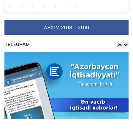
31
1
2
3
4
5
6
ARXIV 2013 - 2018
TELEGRAM