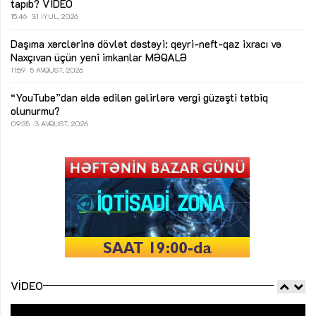
tapıb?
VİDEO
15:46
31 İYUL, 2026
Daşıma xərclərinə dövlət dəstəyi: qeyri-neft-qaz ixracı və
Naxçıvan üçün yeni imkanlar
MƏQALƏ
11:59
5 AVQUST, 2026
“YouTube”dan əldə edilən gəlirlərə vergi güzəşti tətbiq
olunurmu?
09:35
3 AVQUST, 2026
VIDEO