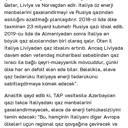
Qətər, Liviya və Norveçdən edir. İtaliya öz enerji
mənbələrini şaxələndirməyi və Rusiya qazından
asılılığını azaltmağı planlaşdırır. 2018-ci ildə ölkə
təxminən 23 milyard kubmetr Rusiya qazı idxal edib.
2019-cu ildə də Almaniyadan sonra İtaliya ən
böyük qaz alıcılarından biri olaraq qalır. Ötən il
İtaliya Liviyadan qaz idxalını artırıb. Ancaq Liviyada
davam edən vətəndaş müharibəsi səbəbindən qaz
ixracı ilə bağlı qeyri-müəyyənlik mövcuddur, çünki
ölkə hər an defolt elan edə bilər. Beləliklə, əlavə
qaz tədarükü İtaliyaya enerji tədarükünü
sabitləşdirməyə kömək edəcək".
Analitik qeyd edib ki, TAP vasitəsilə Azərbaycan
qazı təkcə İtaliyadakı qaz mənbələrini
şaxələndirməyəcək, eləcə də enerji təhlükəsizliyini
təmin edəcək: "Bu, həmçinin İtaliyanı digər Avropa
ölkələri üçün regional qaz qovşağına çevirəcək və