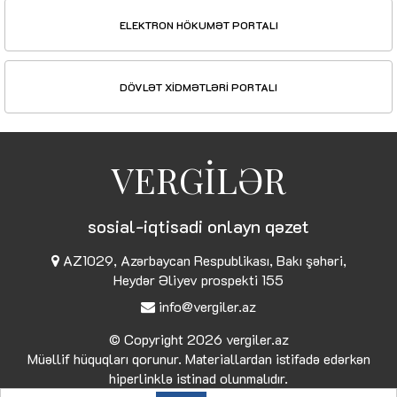
ELEKTRON HÖKUMƏT PORTALI
DÖVLƏT XİDMƏTLƏRİ PORTALI
VERGİLƏR
sosial-iqtisadi onlayn qəzet
AZ1029, Azərbaycan Respublikası, Bakı şəhəri,
Heydər Əliyev prospekti 155
info@vergiler.az
© Copyright 2026
vergiler.az
Müəllif hüquqları qorunur. Materiallardan istifadə edərkən
hiperlinklə istinad olunmalıdır.