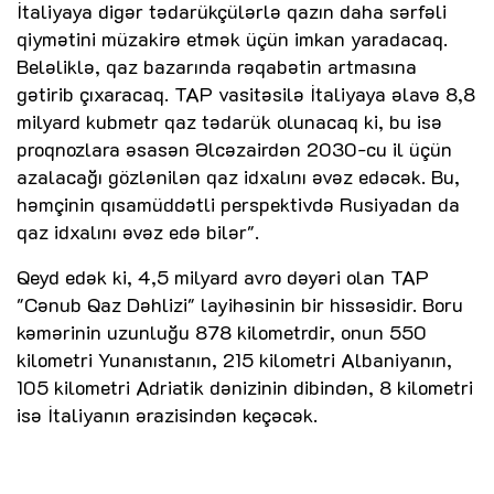
İtaliyaya digər tədarükçülərlə qazın daha sərfəli
qiymətini müzakirə etmək üçün imkan yaradacaq.
Beləliklə, qaz bazarında rəqabətin artmasına
gətirib çıxaracaq. TAP vasitəsilə İtaliyaya əlavə 8,8
milyard kubmetr qaz tədarük olunacaq ki, bu isə
proqnozlara əsasən Əlcəzairdən 2030-cu il üçün
azalacağı gözlənilən qaz idxalını əvəz edəcək. Bu,
həmçinin qısamüddətli perspektivdə Rusiyadan da
qaz idxalını əvəz edə bilər".
Qeyd edək ki, 4,5 milyard avro dəyəri olan TAP
"Cənub Qaz Dəhlizi" layihəsinin bir hissəsidir. Boru
kəmərinin uzunluğu 878 kilometrdir, onun 550
kilometri Yunanıstanın, 215 kilometri Albaniyanın,
105 kilometri Adriatik dənizinin dibindən, 8 kilometri
isə İtaliyanın ərazisindən keçəcək.