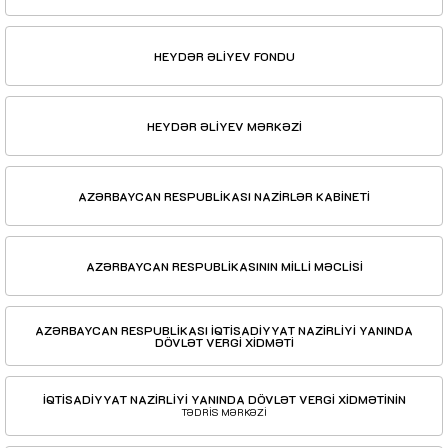
HEYDƏR ƏLİYEV FONDU
HEYDƏR ƏLİYEV MƏRKƏZİ
AZƏRBAYCAN RESPUBLİKASI NAZİRLƏR KABİNETİ
AZƏRBAYCAN RESPUBLİKASININ MİLLİ MƏCLİSİ
AZƏRBAYCAN RESPUBLİKASI İQTİSADİYYAT NAZİRLİYİ YANINDA
DÖVLƏT VERGİ XİDMƏTİ
İQTİSADİYYAT NAZİRLİYİ YANINDA DÖVLƏT VERGİ XİDMƏTİNİN
TƏDRİS MƏRKƏZİ