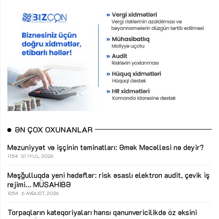
ƏN ÇOX OXUNANLAR
Məzuniyyət və işçinin təminatları: Əmək Məcəlləsi nə deyir?
11:54
31 İYUL, 2026
Məşğulluqda yeni hədəflər: risk əsaslı elektron audit, çevik iş
rejimi...
MÜSAHİBƏ
12:54
6 AVQUST, 2026
Torpaqların kateqoriyaları hansı qanunvericilikdə öz əksini