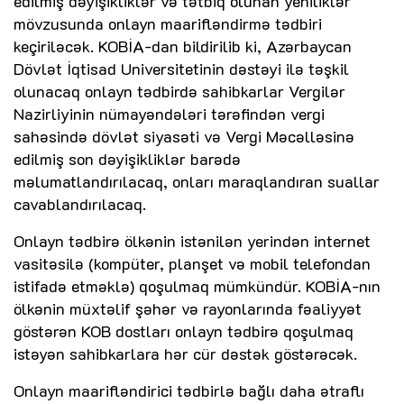
edilmiş dəyişikliklər və tətbiq olunan yeniliklər"
mövzusunda onlayn maarifləndirmə tədbiri
keçiriləcək. KOBİA-dan bildirilib ki, Azərbaycan
Dövlət İqtisad Universitetinin dəstəyi ilə təşkil
olunacaq onlayn tədbirdə sahibkarlar Vergilər
Nazirliyinin nümayəndələri tərəfindən vergi
sahəsində dövlət siyasəti və Vergi Məcəlləsinə
edilmiş son dəyişikliklər barədə
məlumatlandırılacaq, onları maraqlandıran suallar
cavablandırılacaq.
Onlayn tədbirə ölkənin istənilən yerindən internet
vasitəsilə (kompüter, planşet və mobil telefondan
istifadə etməklə) qoşulmaq mümkündür. KOBİA-nın
ölkənin müxtəlif şəhər və rayonlarında fəaliyyət
göstərən KOB dostları onlayn tədbirə qoşulmaq
istəyən sahibkarlara hər cür dəstək göstərəcək.
Onlayn maarifləndirici tədbirlə bağlı daha ətraflı