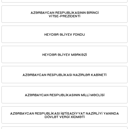
AZƏRBAYCAN RESPUBLİKASININ BİRİNCİ
VİTSE-PREZİDENTİ
HEYDƏR ƏLİYEV FONDU
HEYDƏR ƏLİYEV MƏRKƏZİ
AZƏRBAYCAN RESPUBLİKASI NAZİRLƏR KABİNETİ
AZƏRBAYCAN RESPUBLİKASININ MİLLİ MƏCLİSİ
AZƏRBAYCAN RESPUBLİKASI İQTİSADİYYAT NAZİRLİYİ YANINDA
DÖVLƏT VERGİ XİDMƏTİ