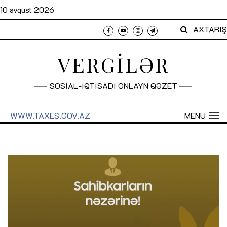
10 avqust 2026
AXTARIŞ
VERGİLƏR
SOSİAL-İQTİSADİ ONLAYN QƏZET
WWW.TAXES.GOV.AZ
MENU