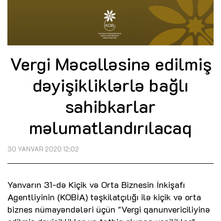
Vergi Məcəlləsinə edilmiş
dəyişikliklərlə bağlı
sahibkarlar
məlumatlandırılacaq
30 YANVAR 2020 12:02
Yanvarın 31-də Kiçik və Orta Biznesin İnkişafı
Agentliyinin (KOBİA) təşkilatçılığı ilə kiçik və orta
biznes nümayəndələri üçün "Vergi qanunvericiliyinə