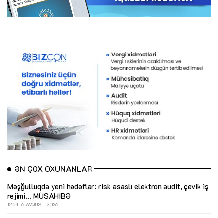
ƏN ÇOX OXUNANLAR
Məşğulluqda yeni hədəflər: risk əsaslı elektron audit, çevik iş
rejimi...
MÜSAHİBƏ
12:54
6 AVQUST, 2026