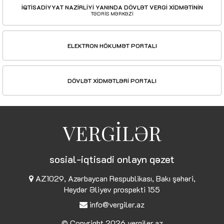
İQTİSADİYYAT NAZİRLİYİ YANINDA DÖVLƏT VERGİ XİDMƏTİNİN
TƏDRİS MƏRKƏZİ
ELEKTRON HÖKUMƏT PORTALI
DÖVLƏT XİDMƏTLƏRİ PORTALI
VERGİLƏR
sosial-iqtisadi onlayn qəzet
AZ1029, Azərbaycan Respublikası, Bakı şəhəri,
Heydər Əliyev prospekti 155
info@vergiler.az
© Copyright 2026
vergiler.az