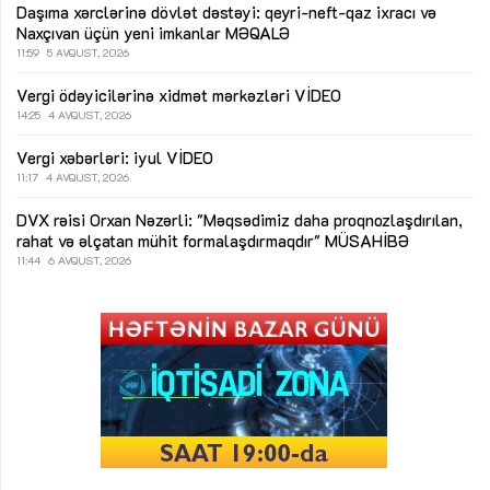
Daşıma xərclərinə dövlət dəstəyi: qeyri-neft-qaz ixracı və
Naxçıvan üçün yeni imkanlar
MƏQALƏ
11:59
5 AVQUST, 2026
Vergi ödəyicilərinə xidmət mərkəzləri
VİDEO
14:25
4 AVQUST, 2026
Vergi xəbərləri: iyul
VİDEO
11:17
4 AVQUST, 2026
DVX rəisi Orxan Nəzərli: "Məqsədimiz daha proqnozlaşdırılan,
rahat və əlçatan mühit formalaşdırmaqdır"
MÜSAHİBƏ
11:44
6 AVQUST, 2026