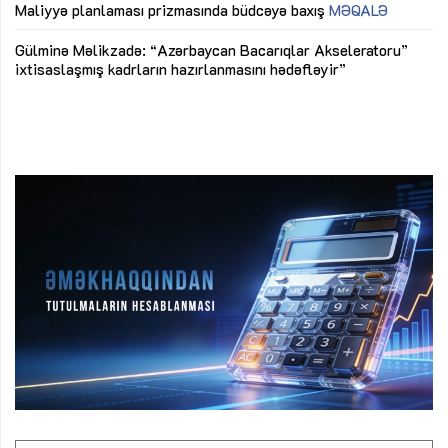
M
Maliyyə planlaması prizmasında büdcəyə baxış
MƏQALƏ
Az
Gülminə Məlikzadə: “Azərbaycan Bacarıqlar Akseleratoru”
ke
ixtisaslaşmış kadrların hazırlanmasını hədəfləyir”
Ay
su