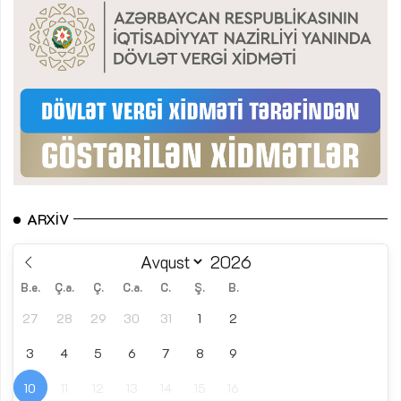
ARXIV
B.e.
Ç.a.
Ç.
C.a.
C.
Ş.
B.
27
28
29
30
31
1
2
3
4
5
6
7
8
9
10
11
12
13
14
15
16