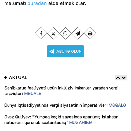
məlumatı
buradan
əldə etmək olar.
AKTUAL
Sahibkarlıq fəaliyyəti üçün inklüziv imkanlar yaradan vergi
“D
təşviqləri
MƏQALƏ
fə
lıq
Dünya iqtisadiyyatında vergi siyasətinin imperativləri
MƏQALƏ
Ni
mü
Əvəz Quliyev: “Yumşaq keçid sayəsində aparılmış islahatın
nəticələri qorunub saxlanılacaq”
MÜSAHİBƏ
Ay
ya