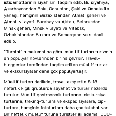
istiqamətlərinin siyahısını təqdim edib. Bu siyahıya,
Azərbaycandan Bakı, Qobustan, Şəki və Qəbələ ilə
yanaşı, həmçinin Qazaxıstandan Almatı şəhəri və
Almatı vilayəti, Burabay və Aktau, Belarusdan
Minsk şəhəri, Minsk vilayəti və Vitebsk,
Özbəkistandan Buxara və Səmərqənd və s. daxil
edilib.
"Turstat"ın məlumatına görə, müəllif turları turizmin
ən populyar növlərindən birinə çevrilir. Travel-
bloggerlər tərəfindən təqdim edilən müəllif turları
və ekskursiyalar daha çox populyarlaşır.
Müəllif turları dedikdə, travel-ekspertlə 5-15
nəfərlik kiçik qruplarda səyahət və turlar nəzərdə
tutulur. Müəllif qastronomik turlarına, ekskursiya
turlarına, trekinq-turlara və ekspedisiyalara, cip-
turlara, həmçinin fototurlara daha çox tələbat var.
Bir həftəlik müəllif turuna turistlər iki adama 1000-