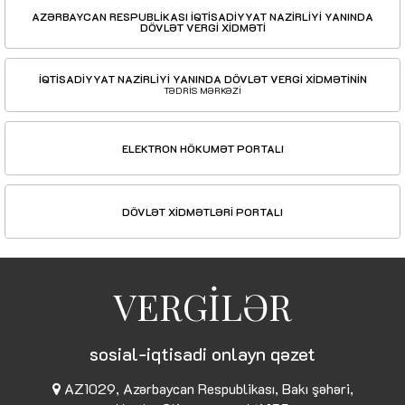
AZƏRBAYCAN RESPUBLİKASI İQTİSADİYYAT NAZİRLİYİ YANINDA
DÖVLƏT VERGİ XİDMƏTİ
İQTİSADİYYAT NAZİRLİYİ YANINDA DÖVLƏT VERGİ XİDMƏTİNİN
TƏDRİS MƏRKƏZİ
ELEKTRON HÖKUMƏT PORTALI
DÖVLƏT XİDMƏTLƏRİ PORTALI
VERGİLƏR
sosial-iqtisadi onlayn qəzet
AZ1029, Azərbaycan Respublikası, Bakı şəhəri,