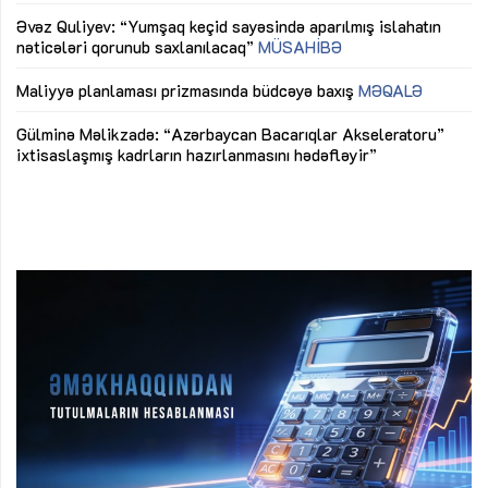
mü
Əvəz Quliyev: “Yumşaq keçid sayəsində aparılmış islahatın
nəticələri qorunub saxlanılacaq”
MÜSAHİBƏ
Ay
ya
M
Maliyyə planlaması prizmasında büdcəyə baxış
MƏQALƏ
Az
Gülminə Məlikzadə: “Azərbaycan Bacarıqlar Akseleratoru”
ke
ixtisaslaşmış kadrların hazırlanmasını hədəfləyir”
Ay
su