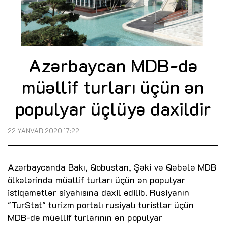
Azərbaycan MDB-də
müəllif turları üçün ən
populyar üçlüyə daxildir
22 YANVAR 2020 17:22
Azərbaycanda Bakı, Qobustan, Şəki və Qəbələ MDB
ölkələrində müəllif turları üçün ən populyar
istiqamətlər siyahısına daxil edilib. Rusiyanın
"TurStat" turizm portalı rusiyalı turistlər üçün
MDB-də müəllif turlarının ən populyar