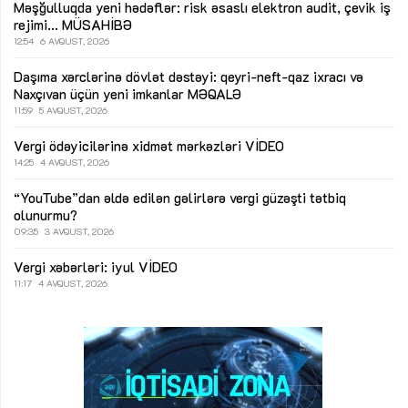
Məşğulluqda yeni hədəflər: risk əsaslı elektron audit, çevik iş
rejimi...
MÜSAHİBƏ
12:54
6 AVQUST, 2026
Daşıma xərclərinə dövlət dəstəyi: qeyri-neft-qaz ixracı və
Naxçıvan üçün yeni imkanlar
MƏQALƏ
11:59
5 AVQUST, 2026
Vergi ödəyicilərinə xidmət mərkəzləri
VİDEO
14:25
4 AVQUST, 2026
“YouTube”dan əldə edilən gəlirlərə vergi güzəşti tətbiq
olunurmu?
09:35
3 AVQUST, 2026
Vergi xəbərləri: iyul
VİDEO
11:17
4 AVQUST, 2026