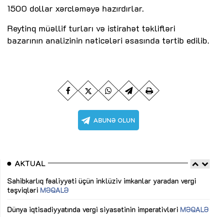
1500 dollar xərcləməyə hazırdırlar.
Reytinq müəllif turları və istirahət təklifləri
bazarının analizinin nəticələri əsasında tərtib edilib.
AKTUAL
Sahibkarlıq fəaliyyəti üçün inklüziv imkanlar yaradan vergi
“D
təşviqləri
MƏQALƏ
fə
lıq
Dünya iqtisadiyyatında vergi siyasətinin imperativləri
MƏQALƏ
Ni