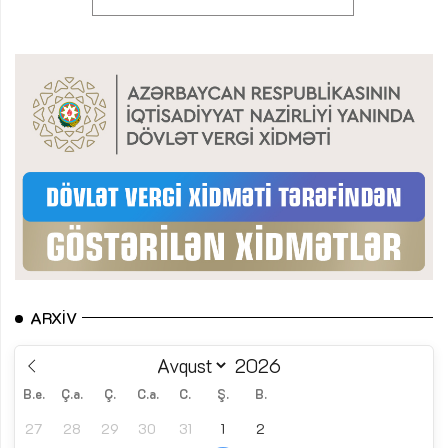
ARXIV
B.e.
Ç.a.
Ç.
C.a.
C.
Ş.
B.
27
28
29
30
31
1
2