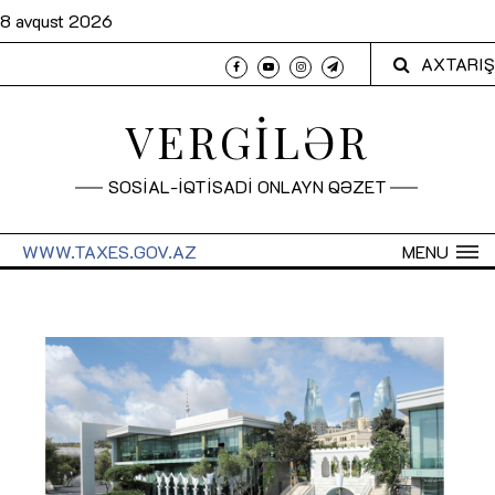
8 avqust 2026
AXTARIŞ
VERGİLƏR
SOSİAL-İQTİSADİ ONLAYN QƏZET
WWW.TAXES.GOV.AZ
MENU