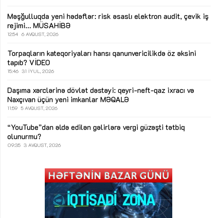
Məşğulluqda yeni hədəflər: risk əsaslı elektron audit, çevik iş
rejimi...
MÜSAHİBƏ
12:54
6 AVQUST, 2026
Torpaqların kateqoriyaları hansı qanunvericilikdə öz əksini
tapıb?
VİDEO
15:46
31 İYUL, 2026
Daşıma xərclərinə dövlət dəstəyi: qeyri-neft-qaz ixracı və
Naxçıvan üçün yeni imkanlar
MƏQALƏ
11:59
5 AVQUST, 2026
“YouTube”dan əldə edilən gəlirlərə vergi güzəşti tətbiq
olunurmu?
09:35
3 AVQUST, 2026