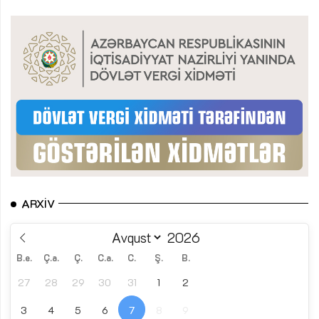
ARXIV
B.e.
Ç.a.
Ç.
C.a.
C.
Ş.
B.
27
28
29
30
31
1
2
3
4
5
6
7
8
9