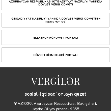
AZƏRBAYCAN RESPUBLİKASI İQTİSADİYYAT NAZİRLİYİ YANINDA
DÖVLƏT VERGİ XİDMƏTİ
İQTİSADİYYAT NAZİRLİYİ YANINDA DÖVLƏT VERGİ XİDMƏTİNİN
TƏDRİS MƏRKƏZİ
ELEKTRON HÖKUMƏT PORTALI
DÖVLƏT XİDMƏTLƏRİ PORTALI
VERGİLƏR
sosial-iqtisadi onlayn qəzet
AZ1029, Azərbaycan Respublikası, Bakı şəhəri,
Heydər Əliyev prospekti 155