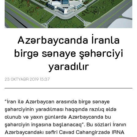
Azərbaycanda İranla
birgə sənaye şəhərciyi
yaradılır
23 OKTYABR 2019 15:37
"İran ilə Azərbaycan arasında birgə sənaye
şəhərciyinin yaradılması haqqında razılıq əldə
olunub və yaxın günlərdə Azərbaycanda bu
şəhərciyin inşasına başlanacaq". Bu sözləri İranın
Azərbaycandakı səfiri Cavad Cahangirzadə IRNA