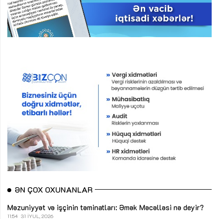
ƏN ÇOX OXUNANLAR
Məzuniyyət və işçinin təminatları: Əmək Məcəlləsi nə deyir?
11:54
31 İYUL, 2026