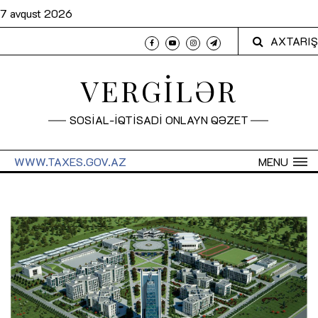
7 avqust 2026
AXTARIŞ
VERGİLƏR
SOSİAL-İQTİSADİ ONLAYN QƏZET
WWW.TAXES.GOV.AZ
MENU