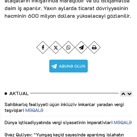
əlaqələrin inkişafında maraqlıdır və bu istiqamətdə
daim iş aparılır. Yaxın aylarda ticarət dövriyyəsinin
həcminin 600 milyon dollara yüksələcəyi gözlənilir.
AKTUAL
Sahibkarlıq fəaliyyəti üçün inklüziv imkanlar yaradan vergi
“D
təşviqləri
MƏQALƏ
fə
lıq
Dünya iqtisadiyyatında vergi siyasətinin imperativləri
MƏQALƏ
Ni
mü
Əvəz Quliyev: “Yumşaq keçid sayəsində aparılmış islahatın