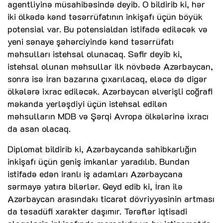
agentliyinə müsahibəsində deyib. O bildirib ki, hər
iki ölkədə kənd təsərrüfatının inkişafı üçün böyük
potensial var. Bu potensialdan istifadə ediləcək və
yeni sənaye şəhərciyində kənd təsərrüfatı
məhsulları istehsal olunacaq. Səfir deyib ki,
istehsal olunan məhsullar ilk növbədə Azərbaycan,
sonra isə İran bazarına çıxarılacaq, eləcə də digər
ölkələrə ixrac ediləcək. Azərbaycan əlverişli coğrafi
məkanda yerləşdiyi üçün istehsal edilən
məhsulların MDB və Şərqi Avropa ölkələrinə ixracı
da asan olacaq.
Diplomat bildirib ki, Azərbaycanda sahibkarlığın
inkişafı üçün geniş imkanlar yaradılıb. Bundan
istifadə edən iranlı iş adamları Azərbaycana
sərmayə yatıra bilərlər. Qeyd edib ki, İran ilə
Azərbaycan arasındakı ticarət dövriyyəsinin artması
da təsadüfi xarakter daşımır. Tərəflər iqtisadi