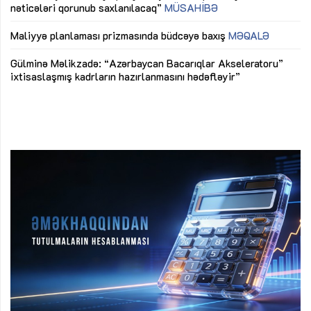
nəticələri qorunub saxlanılacaq”
MÜSAHİBƏ
Ay
ya
M
Maliyyə planlaması prizmasında büdcəyə baxış
MƏQALƏ
Az
Gülminə Məlikzadə: “Azərbaycan Bacarıqlar Akseleratoru”
ke
ixtisaslaşmış kadrların hazırlanmasını hədəfləyir”
Ay
su