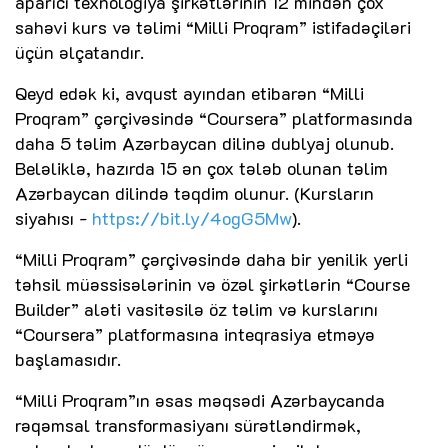
aparıcı texnologiya şirkətlərinin 12 mindən çox
sahəvi kurs və təlimi “Milli Proqram” istifadəçiləri
üçün əlçatandır.
Qeyd edək ki, avqust ayından etibarən “Milli
Proqram” çərçivəsində “Coursera” platformasında
daha 5 təlim Azərbaycan dilinə dublyaj olunub.
Beləliklə, hazırda 15 ən çox tələb olunan təlim
Azərbaycan dilində təqdim olunur. (Kursların
siyahısı -
https://bit.ly/4ogG5Mw
).
“Milli Proqram” çərçivəsində daha bir yenilik yerli
təhsil müəssisələrinin və özəl şirkətlərin “Course
Builder” aləti vasitəsilə öz təlim və kurslarını
“Coursera” platformasına inteqrasiya etməyə
başlamasıdır.
“Milli Proqram”ın əsas məqsədi Azərbaycanda
rəqəmsal transformasiyanı sürətləndirmək,