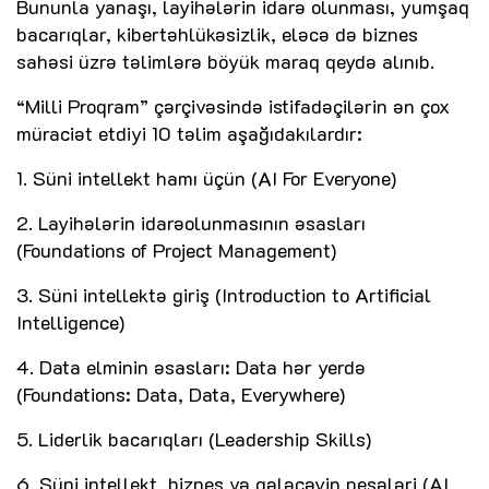
Bununla yanaşı, layihələrin idarə olunması, yumşaq
bacarıqlar, kibertəhlükəsizlik, eləcə də biznes
sahəsi üzrə təlimlərə böyük maraq qeydə alınıb.
“Milli Proqram” çərçivəsində istifadəçilərin ən çox
müraciət etdiyi 10 təlim aşağıdakılardır:
1. Süni intellekt hamı üçün (AI For Everyone)
2. Layihələrin idarəolunmasının əsasları
(Foundations of Project Management)
3. Süni intellektə giriş (Introduction to Artificial
Intelligence)
4. Data elminin əsasları: Data hər yerdə
(Foundations: Data, Data, Everywhere)
5. Liderlik bacarıqları (Leadership Skills)
6. Süni intellekt, biznes və gələcəyin peşələri (AI,