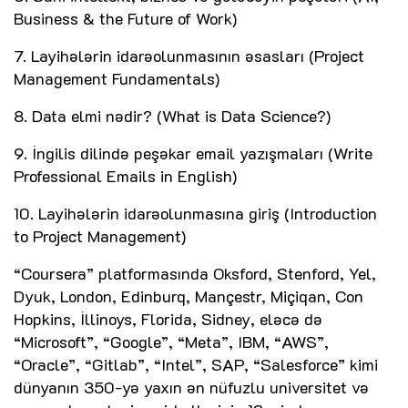
Business & the Future of Work)
7. Layihələrin idarəolunmasının əsasları (Project
Management Fundamentals)
8. Data elmi nədir? (What is Data Science?)
9. İngilis dilində peşəkar email yazışmaları (Write
Professional Emails in English)
10. Layihələrin idarəolunmasına giriş (Introduction
to Project Management)
“Coursera” platformasında Oksford, Stenford, Yel,
Dyuk, London, Edinburq, Mançestr, Miçiqan, Con
Hopkins, İllinoys, Florida, Sidney, eləcə də
“Microsoft”, “Google”, “Meta”, IBM, “AWS”,
“Oracle”, “Gitlab”, “Intel”, SAP, “Salesforce” kimi
dünyanın 350-yə yaxın ən nüfuzlu universitet və