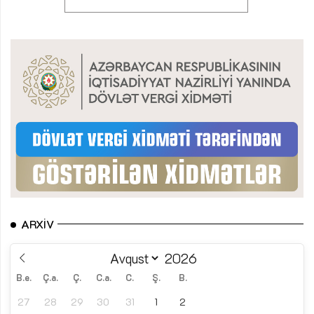
ARXIV
B.e.
Ç.a.
Ç.
C.a.
C.
Ş.
B.
27
28
29
30
31
1
2