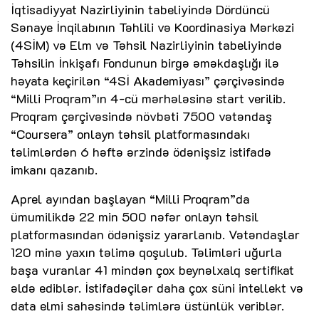
İqtisadiyyat Nazirliyinin tabeliyində Dördüncü
Sənaye İnqilabının Təhlili və Koordinasiya Mərkəzi
(4SİM) və Elm və Təhsil Nazirliyinin tabeliyində
Təhsilin İnkişafı Fondunun birgə əməkdaşlığı ilə
həyata keçirilən “4Sİ Akademiyası” çərçivəsində
“Milli Proqram”ın 4-cü mərhələsinə start verilib.
Proqram çərçivəsində növbəti 7500 vətəndaş
“Coursera” onlayn təhsil platformasındakı
təlimlərdən 6 həftə ərzində ödənişsiz istifadə
imkanı qazanıb.
Aprel ayından başlayan “Milli Proqram”da
ümumilikdə 22 min 500 nəfər onlayn təhsil
platformasından ödənişsiz yararlanıb. Vətəndaşlar
120 minə yaxın təlimə qoşulub. Təlimləri uğurla
başa vuranlar 41 mindən çox beynəlxalq sertifikat
əldə ediblər. İstifadəçilər daha çox süni intellekt və
data elmi sahəsində təlimlərə üstünlük veriblər.