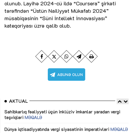
olunub. Layihə 2024-cü ildə “Coursera” şirkəti
tərəfindən “Üstün Nailiyyət Mükafatı 2024”
müsabiqəsinin “Süni İntellekt İnnovasiyası”
kateqoriyası üzrə qalib olub.
AKTUAL
Sahibkarlıq fəaliyyəti üçün inklüziv imkanlar yaradan vergi
“D
təşviqləri
MƏQALƏ
fə
lıq
Dünya iqtisadiyyatında vergi siyasətinin imperativləri
MƏQALƏ
Ni