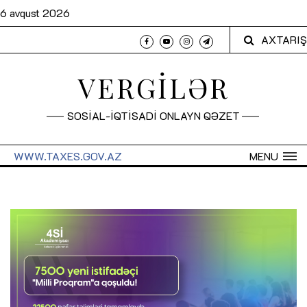
6 avqust 2026
AXTARIŞ
VERGİLƏR
SOSİAL-İQTİSADİ ONLAYN QƏZET
WWW.TAXES.GOV.AZ
MENU