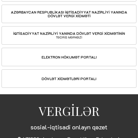
AZƏRBAYCAN RESPUBLİKASI İQTİSADİYYAT NAZİRLİYİ YANINDA
DÖVLƏT VERGİ XİDMƏTİ
İQTİSADİYYAT NAZİRLİYİ YANINDA DÖVLƏT VERGİ XİDMƏTİNİN
TƏDRİS MƏRKƏZİ
ELEKTRON HÖKUMƏT PORTALI
DÖVLƏT XİDMƏTLƏRİ PORTALI
VERGİLƏR
sosial-iqtisadi onlayn qəzet