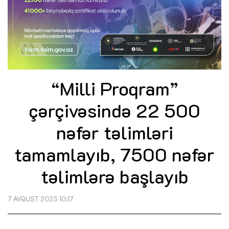
“Milli Proqram”
çərçivəsində 22 500
nəfər təlimləri
tamamlayıb, 7500 nəfər
təlimlərə başlayıb
7 AVQUST 2025 10:17