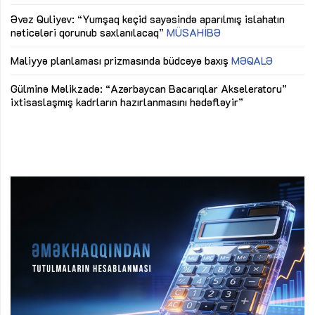
mü
Əvəz Quliyev: “Yumşaq keçid sayəsində aparılmış islahatın
nəticələri qorunub saxlanılacaq”
MÜSAHİBƏ
Ay
ya
M
Maliyyə planlaması prizmasında büdcəyə baxış
MƏQALƏ
Az
Gülminə Məlikzadə: “Azərbaycan Bacarıqlar Akseleratoru”
ke
ixtisaslaşmış kadrların hazırlanmasını hədəfləyir”
Ay
su