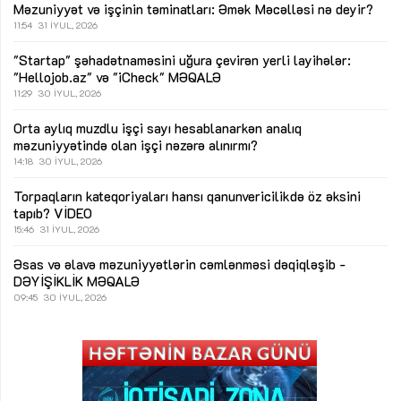
Məzuniyyət və işçinin təminatları: Əmək Məcəlləsi nə deyir?
11:54
31 İYUL, 2026
"Startap" şəhadətnaməsini uğura çevirən yerli layihələr:
"Hellojob.az" və "iCheck"
MƏQALƏ
11:29
30 İYUL, 2026
Orta aylıq muzdlu işçi sayı hesablanarkən analıq
məzuniyyətində olan işçi nəzərə alınırmı?
14:18
30 İYUL, 2026
Torpaqların kateqoriyaları hansı qanunvericilikdə öz əksini
tapıb?
VİDEO
15:46
31 İYUL, 2026
Əsas və əlavə məzuniyyətlərin cəmlənməsi dəqiqləşib -
DƏYİŞİKLİK
MƏQALƏ
09:45
30 İYUL, 2026