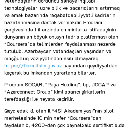
vətəndaşların dördüncü sənaye inqilabı
texnologiyaları üzrə bilik və bacarıqlarını artırmaq
və əmək bazarında rəqabətqabiliyyətli kadrların
hazırlanmasına dəstək verməkdir. Proqram
çərçivəsində 1 il ərzində on minlərlə istifadəçinin
dünyanın ən böyük onlayn tədris platforması olan
“Coursera”da təlimlərdən faydalanması nəzərdə
tutulub. Azərbaycan vətəndaşları yaşından və
məşğulluq vəziyyətindən asılı olmayaraq
https://form.4sim.gov.az
saytından qeydiyyatdan
keçərək bu imkandan yararlana bilərlər.
Proqram SOCAR, “Paşa Holdinq”, bp, JOCAP və
“Azerconnect Group” kimi aparıcı şirkətlərin
tərəfdaşlığı ilə həyata keçirilir.
Qeyd edək ki, ötən il “4Sİ Akademiyası”nın pilot
mərhələsində 10 min nəfər “Coursera”dan
faydalanıb, 4200-dən çox beynəlxalq sertifikat əldə