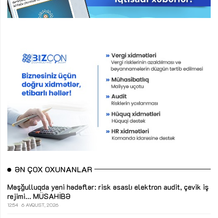
ƏN ÇOX OXUNANLAR
Məşğulluqda yeni hədəflər: risk əsaslı elektron audit, çevik iş
rejimi...
MÜSAHİBƏ
12:54
6 AVQUST, 2026