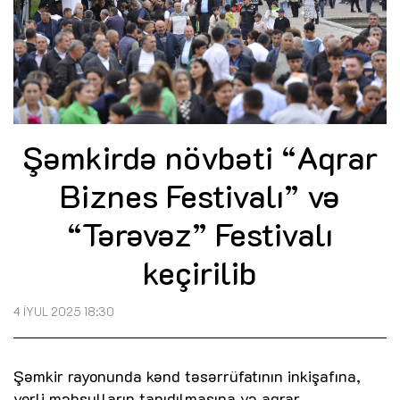
Şəmkirdə növbəti “Aqrar
Biznes Festivalı” və
“Tərəvəz” Festivalı
keçirilib
4 İYUL 2025 18:30
Şəmkir rayonunda kənd təsərrüfatının inkişafına,
yerli məhsulların tanıdılmasına və aqrar