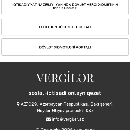
İQTİSADİYYAT NAZİRLİYİ YANINDA DÖVLƏT VERGİ XİDMƏTİNİN
TƏDRİS MƏRKƏZİ
ELEKTRON HÖKUMƏT PORTALI
DÖVLƏT XİDMƏTLƏRİ PORTALI
VERGİLƏR
sosial-iqtisadi onlayn qəzet
AZ1029, Azərbaycan Respublikası, Bakı şəhəri,
Heydər Əliyev prospekti 155
info@vergiler.az
© Copyright 2026
vergiler.az