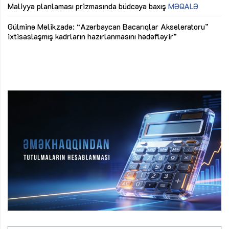
M
Maliyyə planlaması prizmasında büdcəyə baxış
MƏQALƏ
Az
Gülminə Məlikzadə: “Azərbaycan Bacarıqlar Akseleratoru”
ke
ixtisaslaşmış kadrların hazırlanmasını hədəfləyir”
Ay
su