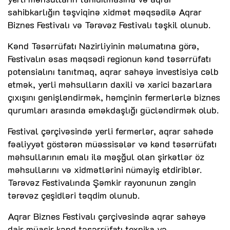
sahibkarlığın təşviqinə xidmət məqsədilə Aqrar
Biznes Festivalı və Tərəvəz Festivalı təşkil olunub.
Kənd Təsərrüfatı Nazirliyinin məlumatına görə,
Festivalın əsas məqsədi regionun kənd təsərrüfatı
potensialını tanıtmaq, aqrar sahəyə investisiya cəlb
etmək, yerli məhsulların daxili və xarici bazarlara
çıxışını genişləndirmək, həmçinin fermerlərlə biznes
qurumları arasında əməkdaşlığı gücləndirmək olub.
Festival çərçivəsində yerli fermerlər, aqrar sahədə
fəaliyyət göstərən müəssisələr və kənd təsərrüfatı
məhsullarının emalı ilə məşğul olan şirkətlər öz
məhsullarını və xidmətlərini nümayiş etdiriblər.
Tərəvəz Festivalında Şəmkir rayonunun zəngin
tərəvəz çeşidləri təqdim olunub.
Aqrar Biznes Festivalı çərçivəsində aqrar sahəyə
dair müasir kənd təsərrüfatı texnika və