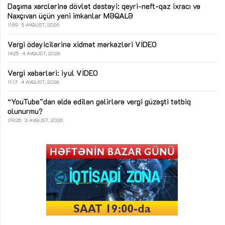
Daşıma xərclərinə dövlət dəstəyi: qeyri-neft-qaz ixracı və
Naxçıvan üçün yeni imkanlar
MƏQALƏ
11:59
5 AVQUST, 2026
Vergi ödəyicilərinə xidmət mərkəzləri
VİDEO
14:25
4 AVQUST, 2026
Vergi xəbərləri: iyul
VİDEO
11:17
4 AVQUST, 2026
“YouTube”dan əldə edilən gəlirlərə vergi güzəşti tətbiq
olunurmu?
09:35
3 AVQUST, 2026