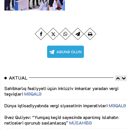
AKTUAL
Sahibkarlıq fəaliyyəti üçün inklüziv imkanlar yaradan vergi
“D
təşviqləri
MƏQALƏ
fə
lıq
Dünya iqtisadiyyatında vergi siyasətinin imperativləri
MƏQALƏ
Ni
mü
Əvəz Quliyev: “Yumşaq keçid sayəsində aparılmış islahatın
nəticələri qorunub saxlanılacaq”
MÜSAHİBƏ
Ay
ya