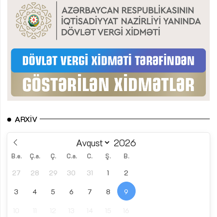
ARXIV
B.e.
Ç.a.
Ç.
C.a.
C.
Ş.
B.
27
28
29
30
31
1
2
3
4
5
6
7
8
9
10
11
12
13
14
15
16