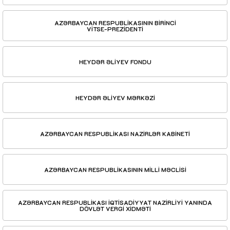
AZƏRBAYCAN RESPUBLİKASININ BİRİNCİ
VİTSE-PREZİDENTİ
HEYDƏR ƏLİYEV FONDU
HEYDƏR ƏLİYEV MƏRKƏZİ
AZƏRBAYCAN RESPUBLİKASI NAZİRLƏR KABİNETİ
AZƏRBAYCAN RESPUBLİKASININ MİLLİ MƏCLİSİ
AZƏRBAYCAN RESPUBLİKASI İQTİSADİYYAT NAZİRLİYİ YANINDA
DÖVLƏT VERGİ XİDMƏTİ