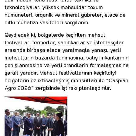
texnologiyalar, yüksək məhsuldar toxum
nümunələri, orqanik və mineral gübrələr, eləcə də
bitki mühafizə vasitələri sərgilənib.
Qeyd edək ki, bölgələrdə keçirilən məhsul
festivalları fermerlər, sahibkarlar və istehlakçılar
arasında birbaşa əlaqə yaratmaqla yanaşı, yerli
məhsulların bazarda tanımasına, satış imkanlarının
genişlənməsinə və yerli brendlərin formalaşmasına
şərait yaradır. Məhsul festivallarının keçirildiyi
bölgələrin öz ixtisaslaşmış məhsulları ilə “Caspian
Agro 2026” sərgisində iştirakı planlaşdırılır.