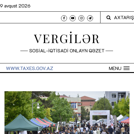
9 avqust 2026
AXTARIŞ
VERGİLƏR
SOSİAL-İQTİSADİ ONLAYN QƏZET
WWW.TAXES.GOV.AZ
MENU