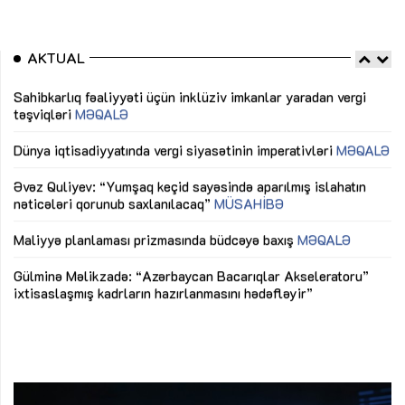
AKTUAL
Sahibkarlıq fəaliyyəti üçün inklüziv imkanlar yaradan vergi
“D
təşviqləri
MƏQALƏ
fə
lıq
Dünya iqtisadiyyatında vergi siyasətinin imperativləri
MƏQALƏ
Ni
mü
Əvəz Quliyev: “Yumşaq keçid sayəsində aparılmış islahatın
nəticələri qorunub saxlanılacaq”
MÜSAHİBƏ
Ay
ya
M
Maliyyə planlaması prizmasında büdcəyə baxış
MƏQALƏ
Az
Gülminə Məlikzadə: “Azərbaycan Bacarıqlar Akseleratoru”
ke
ixtisaslaşmış kadrların hazırlanmasını hədəfləyir”
Ay
su