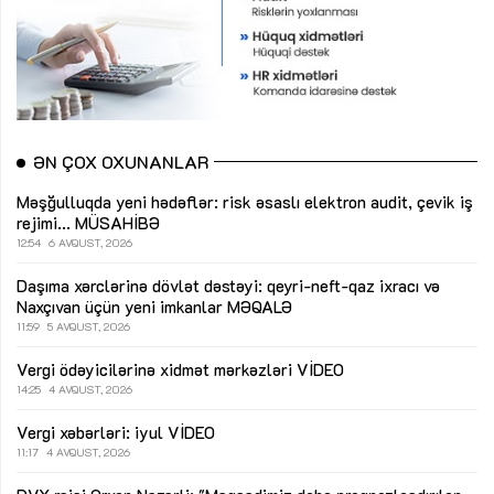
ƏN ÇOX OXUNANLAR
Məşğulluqda yeni hədəflər: risk əsaslı elektron audit, çevik iş
rejimi...
MÜSAHİBƏ
12:54
6 AVQUST, 2026
Daşıma xərclərinə dövlət dəstəyi: qeyri-neft-qaz ixracı və
Naxçıvan üçün yeni imkanlar
MƏQALƏ
11:59
5 AVQUST, 2026
Vergi ödəyicilərinə xidmət mərkəzləri
VİDEO
14:25
4 AVQUST, 2026
Vergi xəbərləri: iyul
VİDEO
11:17
4 AVQUST, 2026