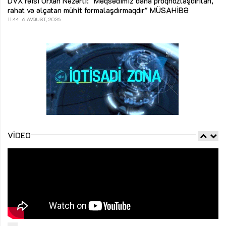
DVX rəisi Orxan Nəzərli: "Məqsədimiz daha proqnozlaşdırılan,
rahat və əlçatan mühit formalaşdırmaqdır"
MÜSAHİBƏ
11:44
6 AVQUST, 2026
VIDEO