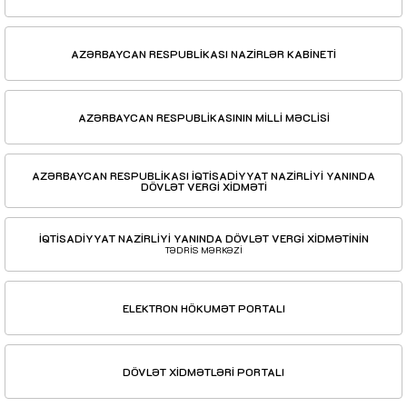
AZƏRBAYCAN RESPUBLİKASI NAZİRLƏR KABİNETİ
AZƏRBAYCAN RESPUBLİKASININ MİLLİ MƏCLİSİ
AZƏRBAYCAN RESPUBLİKASI İQTİSADİYYAT NAZİRLİYİ YANINDA
DÖVLƏT VERGİ XİDMƏTİ
İQTİSADİYYAT NAZİRLİYİ YANINDA DÖVLƏT VERGİ XİDMƏTİNİN
TƏDRİS MƏRKƏZİ
ELEKTRON HÖKUMƏT PORTALI
DÖVLƏT XİDMƏTLƏRİ PORTALI