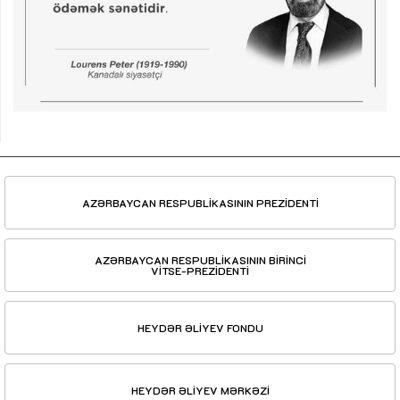
AZƏRBAYCAN RESPUBLİKASININ PREZİDENTİ
AZƏRBAYCAN RESPUBLİKASININ BİRİNCİ
VİTSE-PREZİDENTİ
HEYDƏR ƏLİYEV FONDU
HEYDƏR ƏLİYEV MƏRKƏZİ