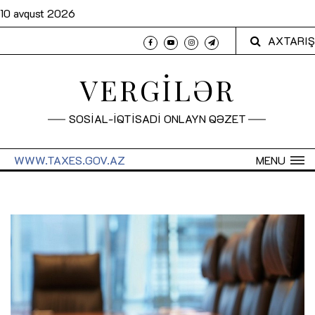
10 avqust 2026
AXTARIŞ
VERGİLƏR
SOSİAL-İQTİSADİ ONLAYN QƏZET
WWW.TAXES.GOV.AZ
MENU