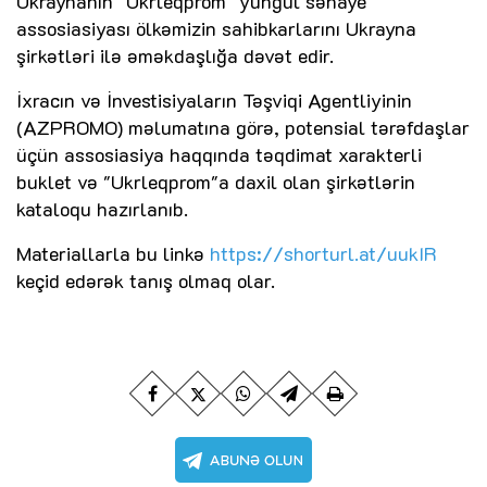
Ukraynanın "Ukrleqprom" yüngül sənaye
assosiasiyası ölkəmizin sahibkarlarını Ukrayna
şirkətləri ilə əməkdaşlığa dəvət edir.
İxracın və İnvestisiyaların Təşviqi Agentliyinin
(AZPROMO) məlumatına görə, potensial tərəfdaşlar
üçün assosiasiya haqqında təqdimat xarakterli
buklet və "Ukrleqprom"a daxil olan şirkətlərin
kataloqu hazırlanıb.
Materiallarla bu linkə
https://shorturl.at/uukIR
keçid edərək tanış olmaq olar.