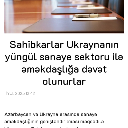
Sahibkarlar Ukraynanın
yüngül sənaye sektoru ilə
əməkdaşlığa dəvət
olunurlar
1 İYUL 2025 13:42
Azərbaycan və Ukrayna arasında sənaye
əməkdaşlığının genişləndirilməsi məqsədilə