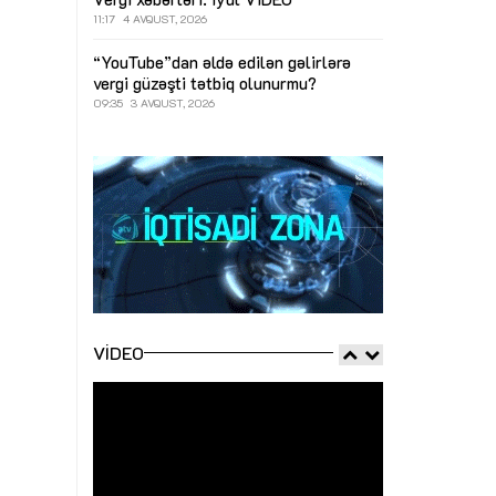
11:17
4 AVQUST, 2026
“YouTube”dan əldə edilən gəlirlərə
vergi güzəşti tətbiq olunurmu?
09:35
3 AVQUST, 2026
VIDEO