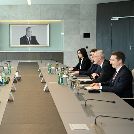
Dünya iqtisadiyyatında vergi
Nicat İmanov: "Vergi qanunv
siyasətinin imperativləri
MƏQALƏ
dəyişikliklər sahibkarlıq m
yaxşılaşdırılmasına xidmət 
MÜSAHİBƏ
Əvəz Quliyev: “Yumşaq keçid
sayəsində aparılmış islahatın nəticələri
qorunub saxlanılacaq”
MÜSAHİBƏ
Aytən Kərimova: “Məqsədi
inklüziv iş mühiti yaratmaq
öyrənən komanda formalaş
Maliyyə planlaması prizmasında
MÜSAHİBƏ
büdcəyə baxış
MƏQALƏ
Azərbaycanda dövlət-özəl 
Gülminə Məlikzadə: “Azərbaycan
çərçivəsində həyata keçirilə
Bacarıqlar Akseleratoru” ixtisaslaşmış
layihə
VİDEO
kadrların hazırlanmasını hədəfləyir”
Aydın Hüseynov: “Əsrin mü
Azərbaycanın iqtisadi suve
təmin edən əsas dayaqlard
MÜSAHİBƏ