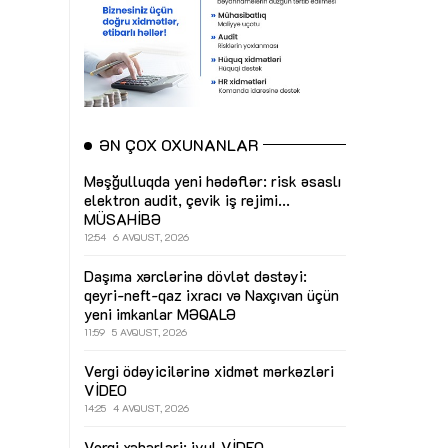
ƏN ÇOX OXUNANLAR
Məşğulluqda yeni hədəflər: risk əsaslı
elektron audit, çevik iş rejimi...
MÜSAHİBƏ
12:54
6 AVQUST, 2026
Daşıma xərclərinə dövlət dəstəyi:
qeyri-neft-qaz ixracı və Naxçıvan üçün
yeni imkanlar
MƏQALƏ
11:59
5 AVQUST, 2026
Vergi ödəyicilərinə xidmət mərkəzləri
VİDEO
14:25
4 AVQUST, 2026
Vergi xəbərləri: iyul
VİDEO