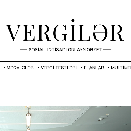
VERGİLƏR
SOSİAL-İQTİSADİ ONLAYN QƏZET
MƏQALƏLƏR
VERGI TESTLƏRI
ELANLAR
MULTIME
GBP
2,2873
RUB
2,0816
Sahibkarlıq fəaliyyəti üçün inklüziv
“Düzgün kommunikasiyanın
imkanlar yaradan vergi təşviqləri
real iş və sistemli fəaliyyə
MƏQALƏ
MÜSAHİBƏ