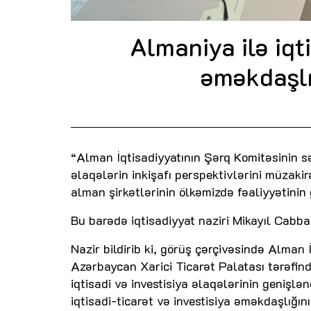
Almaniya ilə iqt
əməkdaşlı
“Alman İqtisadiyyatının Şərq Komitəsinin s
əlaqələrin inkişafı perspektivlərini müzakir
alman şirkətlərinin ölkəmizdə fəaliyyətinin
Bu barədə iqtisadiyyat naziri Mikayıl Cabb
Nazir bildirib ki, görüş çərçivəsində Alma
Azərbaycan Xarici Ticarət Palatası tərəfin
iqtisadi və investisiya əlaqələrinin genişlən
iqtisadi-ticarət və investisiya əməkdaşlığın