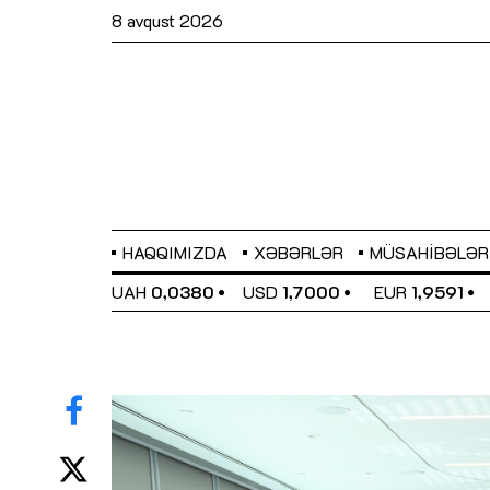
8 avqust 2026
HAQQIMIZDA
XƏBƏRLƏR
MÜSAHIBƏLƏR
EL
0,6489
UAH
0,0380
USD
1,7000
EUR
1,9591