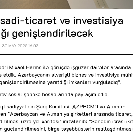
isadi-ticarət və investisiya
ğı genişləndiriləcək
30 MAY 2025 16:02
ədri Mixael Harms ilə görüşdə işgüzar dairələr arasında
ə etdik. Azərbaycanın əlverişli biznes və investisiya mühi
 genişləndirilməsinə yaratdığı imkanları vurğuladıq”.
arov sosial şəbəkə hesablarında paylaşım edib.
n İqtisadiyyatının Şərq Komitəsi, AZPROMO və Alman-
dən "Azərbaycan və Almaniya şirkətləri arasında ticarət,
dirilməsi üzrə yol xəritəsi" imzalanıb: “Sənədin icrası ikit
ın gücləndirilməsini, birgə təşəbbüslərin reallaşdırılması