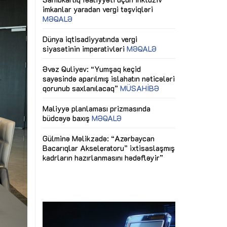
ericiliyinə
Dünya iqtisadiyyatında vergi
Nicat İmanov: "
ühitinin
siyasətinin imperativləri
MƏQALƏ
dəyişikliklər s
edir"
yaxşılaşdırılma
MÜSAHİBƏ
Əvəz Quliyev: “Yumşaq keçid
sayəsində aparılmış islahatın nəticələri
miz daha
qorunub saxlanılacaq”
MÜSAHİBƏ
Aytən Kərimov
, çevik və
inklüziv iş müh
dırmaqdır”
öyrənən komand
Maliyyə planlaması prizmasında
MÜSAHİBƏ
büdcəyə baxış
MƏQALƏ
tərəfdaşlığı
Azərbaycanda d
Gülminə Məlikzadə: “Azərbaycan
n ilk pilot
çərçivəsində hə
Bacarıqlar Akseleratoru” ixtisaslaşmış
layihə
VİDEO
kadrların hazırlanmasını hədəfləyir”
qaviləsi”
Aydın Hüseynov
renliyini
Azərbaycanın iq
andır”
təmin edən əsa
MÜSAHİBƏ