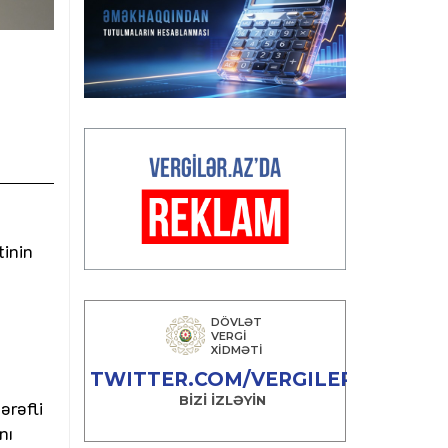
tinin
ərəfli
nı