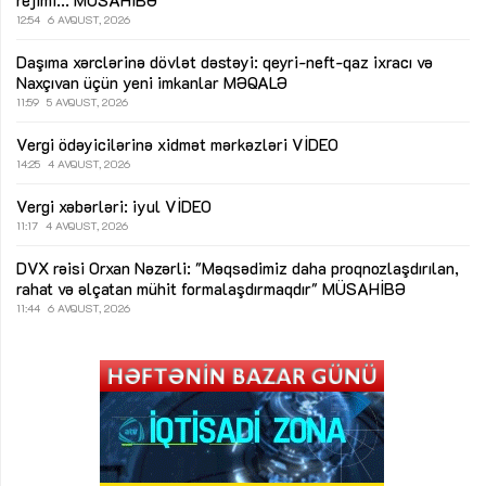
12:54
6 AVQUST, 2026
Daşıma xərclərinə dövlət dəstəyi: qeyri-neft-qaz ixracı və
Naxçıvan üçün yeni imkanlar
MƏQALƏ
11:59
5 AVQUST, 2026
Vergi ödəyicilərinə xidmət mərkəzləri
VİDEO
14:25
4 AVQUST, 2026
Vergi xəbərləri: iyul
VİDEO
11:17
4 AVQUST, 2026
DVX rəisi Orxan Nəzərli: "Məqsədimiz daha proqnozlaşdırılan,
rahat və əlçatan mühit formalaşdırmaqdır"
MÜSAHİBƏ
11:44
6 AVQUST, 2026