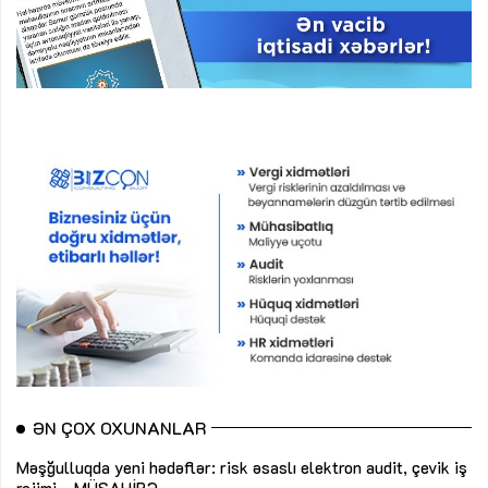
ƏN ÇOX OXUNANLAR
Məşğulluqda yeni hədəflər: risk əsaslı elektron audit, çevik iş
rejimi...
MÜSAHİBƏ