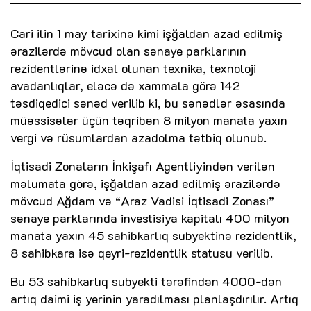
Cari ilin 1 may tarixinə kimi işğaldan azad edilmiş
ərazilərdə mövcud olan sənaye parklarının
rezidentlərinə idxal olunan texnika, texnoloji
avadanlıqlar, eləcə də xammala görə 142
təsdiqedici sənəd verilib ki, bu sənədlər əsasında
müəssisələr üçün təqribən 8 milyon manata yaxın
vergi və rüsumlardan azadolma tətbiq olunub.
İqtisadi Zonaların İnkişafı Agentliyindən verilən
məlumata görə, işğaldan azad edilmiş ərazilərdə
mövcud Ağdam və “Araz Vadisi İqtisadi Zonası”
sənaye parklarında investisiya kapitalı 400 milyon
manata yaxın 45 sahibkarlıq subyektinə rezidentlik,
8 sahibkara isə qeyri-rezidentlik statusu verilib.
Bu 53 sahibkarlıq subyekti tərəfindən 4000-dən
artıq daimi iş yerinin yaradılması planlaşdırılır. Artıq