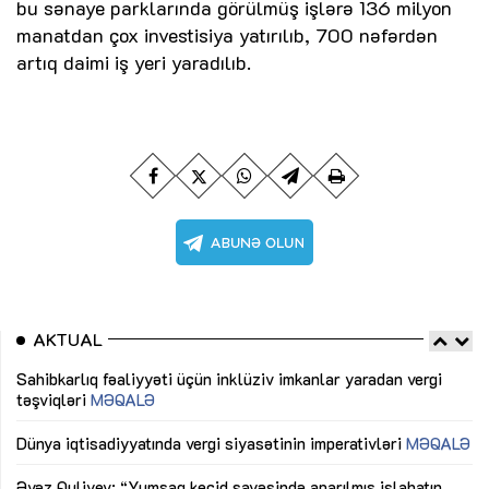
bu sənaye parklarında görülmüş işlərə 136 milyon
manatdan çox investisiya yatırılıb, 700 nəfərdən
artıq daimi iş yeri yaradılıb.
AKTUAL
Sahibkarlıq fəaliyyəti üçün inklüziv imkanlar yaradan vergi
“D
təşviqləri
MƏQALƏ
fə
lıq
Dünya iqtisadiyyatında vergi siyasətinin imperativləri
MƏQALƏ
Ni
mü
Əvəz Quliyev: “Yumşaq keçid sayəsində aparılmış islahatın