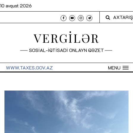
10 avqust 2026
AXTARIŞ
VERGİLƏR
SOSİAL-İQTİSADİ ONLAYN QƏZET
WWW.TAXES.GOV.AZ
MENU