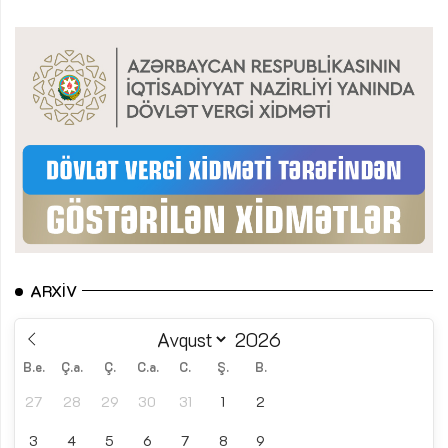
ARXIV
B.e.
Ç.a.
Ç.
C.a.
C.
Ş.
B.
27
28
29
30
31
1
2
3
4
5
6
7
8
9