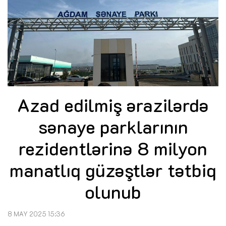
Azad edilmiş ərazilərdə
sənaye parklarının
rezidentlərinə 8 milyon
manatlıq güzəştlər tətbiq
olunub
8 MAY 2025 15:36