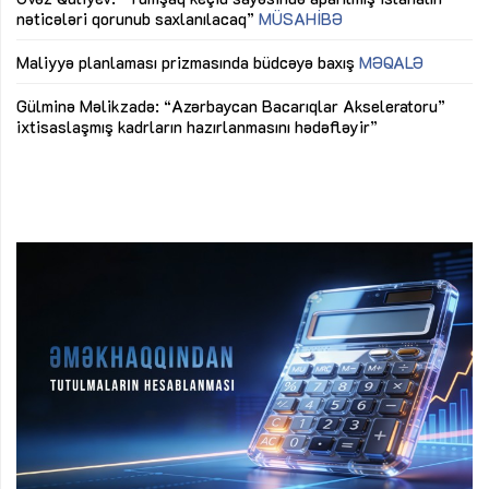
nəticələri qorunub saxlanılacaq”
MÜSAHİBƏ
Ay
ya
M
Maliyyə planlaması prizmasında büdcəyə baxış
MƏQALƏ
Az
Gülminə Məlikzadə: “Azərbaycan Bacarıqlar Akseleratoru”
ke
ixtisaslaşmış kadrların hazırlanmasını hədəfləyir”
Ay
su