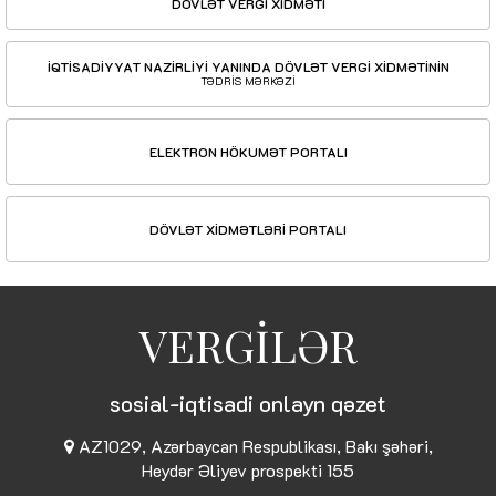
DÖVLƏT VERGİ XİDMƏTİ
İQTİSADİYYAT NAZİRLİYİ YANINDA DÖVLƏT VERGİ XİDMƏTİNİN
TƏDRİS MƏRKƏZİ
ELEKTRON HÖKUMƏT PORTALI
DÖVLƏT XİDMƏTLƏRİ PORTALI
VERGİLƏR
sosial-iqtisadi onlayn qəzet
AZ1029, Azərbaycan Respublikası, Bakı şəhəri,
Heydər Əliyev prospekti 155