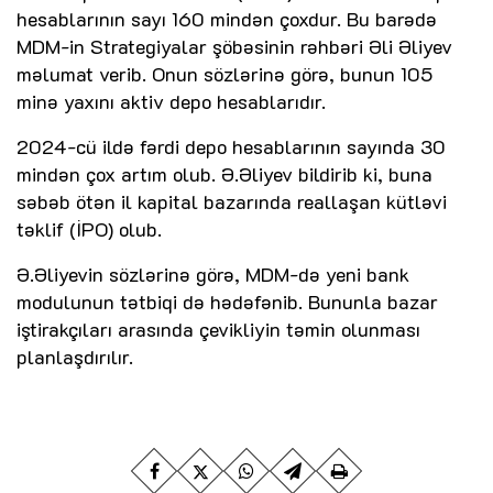
hesablarının sayı 160 mindən çoxdur. Bu barədə
MDM-in Strategiyalar şöbəsinin rəhbəri Əli Əliyev
məlumat verib. Onun sözlərinə görə, bunun 105
minə yaxını aktiv depo hesablarıdır.
2024-cü ildə fərdi depo hesablarının sayında 30
mindən çox artım olub. Ə.Əliyev bildirib ki, buna
səbəb ötən il kapital bazarında reallaşan kütləvi
təklif (İPO) olub.
Ə.Əliyevin sözlərinə görə, MDM-də yeni bank
modulunun tətbiqi də hədəfənib. Bununla bazar
iştirakçıları arasında çevikliyin təmin olunması
planlaşdırılır.