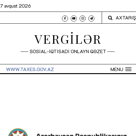
7 avqust 2026
AXTARIŞ
VERGİLƏR
SOSİAL-İQTİSADİ ONLAYN QƏZET
WWW.TAXES.GOV.AZ
MENU