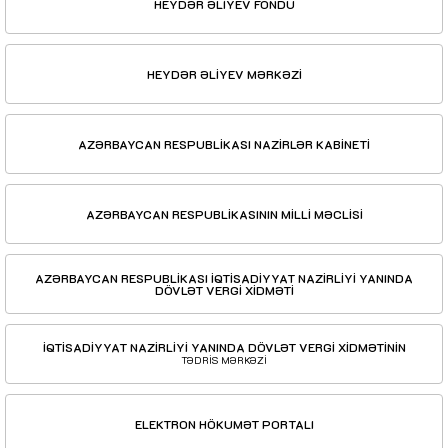
HEYDƏR ƏLİYEV FONDU
HEYDƏR ƏLİYEV MƏRKƏZİ
AZƏRBAYCAN RESPUBLİKASI NAZİRLƏR KABİNETİ
AZƏRBAYCAN RESPUBLİKASININ MİLLİ MƏCLİSİ
AZƏRBAYCAN RESPUBLİKASI İQTİSADİYYAT NAZİRLİYİ YANINDA
DÖVLƏT VERGİ XİDMƏTİ
İQTİSADİYYAT NAZİRLİYİ YANINDA DÖVLƏT VERGİ XİDMƏTİNİN
TƏDRİS MƏRKƏZİ
ELEKTRON HÖKUMƏT PORTALI