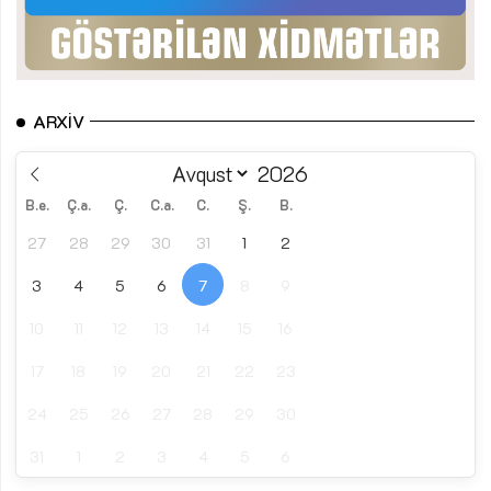
ARXIV
B.e.
Ç.a.
Ç.
C.a.
C.
Ş.
B.
27
28
29
30
31
1
2
3
4
5
6
7
8
9
10
11
12
13
14
15
16
17
18
19
20
21
22
23
24
25
26
27
28
29
30
31
1
2
3
4
5
6