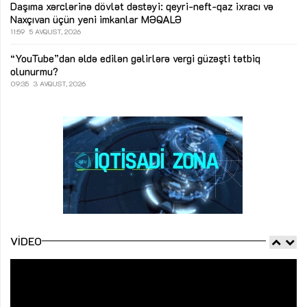
Daşıma xərclərinə dövlət dəstəyi: qeyri-neft-qaz ixracı və
Naxçıvan üçün yeni imkanlar
MƏQALƏ
11:59
5 AVQUST, 2026
“YouTube”dan əldə edilən gəlirlərə vergi güzəşti tətbiq
olunurmu?
09:35
3 AVQUST, 2026
VIDEO