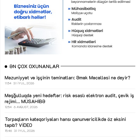
ƏN ÇOX OXUNANLAR
Məzuniyyət və işçinin təminatları: Əmək Məcəlləsi nə deyir?
11:54
31 İYUL, 2026
Məşğulluqda yeni hədəflər: risk əsaslı elektron audit, çevik iş
rejimi...
MÜSAHİBƏ
12:54
6 AVQUST, 2026
Torpaqların kateqoriyaları hansı qanunvericilikdə öz əksini
tapıb?
VİDEO
15:46
31 İYUL, 2026