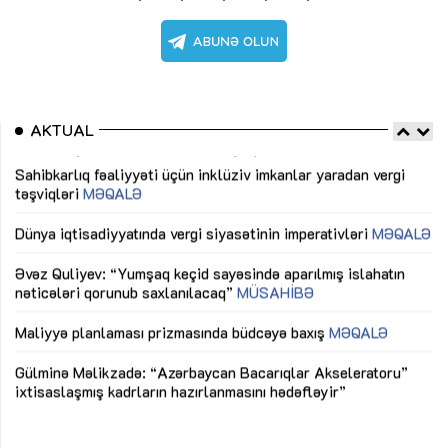
AKTUAL
Sahibkarlıq fəaliyyəti üçün inklüziv imkanlar yaradan vergi
“D
təşviqləri
MƏQALƏ
fə
lıq
Dünya iqtisadiyyatında vergi siyasətinin imperativləri
MƏQALƏ
Ni
mü
Əvəz Quliyev: “Yumşaq keçid sayəsində aparılmış islahatın
nəticələri qorunub saxlanılacaq”
MÜSAHİBƏ
Ay
ya
M
Maliyyə planlaması prizmasında büdcəyə baxış
MƏQALƏ
Az
Gülminə Məlikzadə: “Azərbaycan Bacarıqlar Akseleratoru”
ke
ixtisaslaşmış kadrların hazırlanmasını hədəfləyir”
Ay
su