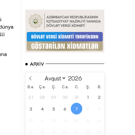
ü
 dünya
li
ına
ARXIV
B.e.
Ç.a.
Ç.
C.a.
C.
Ş.
B.
27
28
29
30
31
1
2
3
4
5
6
7
8
9
10
11
12
13
14
15
16
17
18
19
20
21
22
23