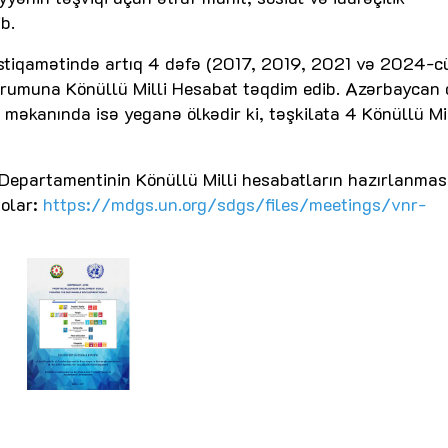
b.
istiqamətində artıq 4 dəfə (2017, 2019, 2021 və 2024-c
Forumuna Könüllü Milli Hesabat təqdim edib. Azərbaycan
 məkanında isə yeganə ölkədir ki, təşkilata 4 Könüllü Mil
 Departamentinin Könüllü Milli hesabatların hazırlanmas
 olar:
https://mdgs.un.org/sdgs/files/meetings/vnr-