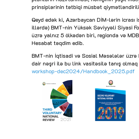
prinsiplərinin tətbiqi müsbət qiymətləndirili
Qeyd edək ki, Azərbaycan DİM-lərin icrası 
illərdə) BMT-nin Yüksək Səviyyəli Siyasi 
üzrə yalnız 5 ölkədən biri, regionda və MDB
Hesabat təqdim edib.
BMT-nin İqtisadi və Sosial Məsələlər üzrə
dair nəşri ilə bu link vasitəsilə tanış olmaq
workshop-dec2024/Handbook_2025.pdf