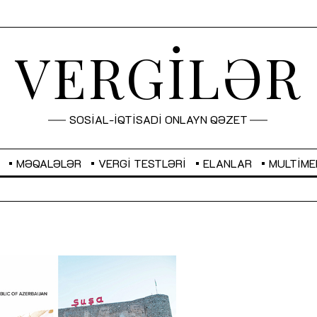
VERGİLƏR
SOSİAL-İQTİSADİ ONLAYN QƏZET
MƏQALƏLƏR
VERGI TESTLƏRI
ELANLAR
MULTIME
GBP
2,2873
RUB
2,0816
Sahibkarlıq fəaliyyəti üçün inklüziv
“Düzgün kommunikasiyanın
imkanlar yaradan vergi təşviqləri
real iş və sistemli fəaliyyə
MƏQALƏ
MÜSAHİBƏ