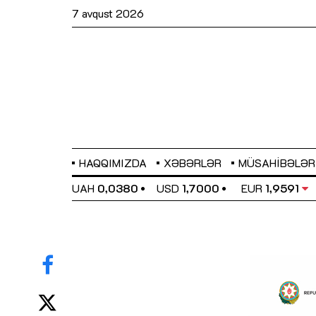
7 avqust 2026
HAQQIMIZDA
XƏBƏRLƏR
MÜSAHIBƏLƏR
EL
0,6489
UAH
0,0380
USD
1,7000
EUR
1,9591