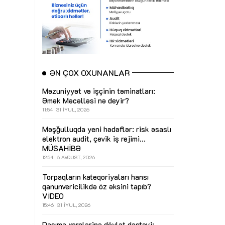
ƏN ÇOX OXUNANLAR
Məzuniyyət və işçinin təminatları:
Əmək Məcəlləsi nə deyir?
11:54
31 İYUL, 2026
Məşğulluqda yeni hədəflər: risk əsaslı
elektron audit, çevik iş rejimi...
MÜSAHİBƏ
12:54
6 AVQUST, 2026
Torpaqların kateqoriyaları hansı
qanunvericilikdə öz əksini tapıb?
VİDEO
15:46
31 İYUL, 2026
Daşıma xərclərinə dövlət dəstəyi: