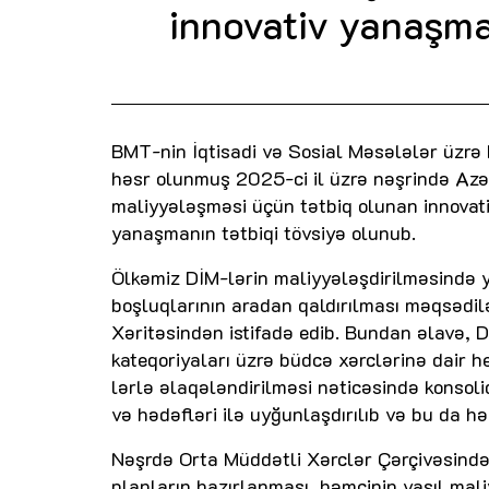
innovativ yanaşma
BMT-nin İqtisadi və Sosial Məsələlər üzrə
həsr olunmuş 2025-ci il üzrə nəşrində Azər
maliyyələşməsi üçün tətbiq olunan innovat
yanaşmanın tətbiqi tövsiyə olunub.
Ölkəmiz DİM-lərin maliyyələşdirilməsində y
boşluqlarının aradan qaldırılması məqsədil
Xəritəsindən istifadə edib. Bundan əlavə, 
kateqoriyaları üzrə büdcə xərclərinə dair 
lərlə əlaqələndirilməsi nəticəsində konso
və hədəfləri ilə uyğunlaşdırılıb və bu da h
Nəşrdə Orta Müddətli Xərclər Çərçivəsində 
planların hazırlanması, həmçinin yaşıl maliy