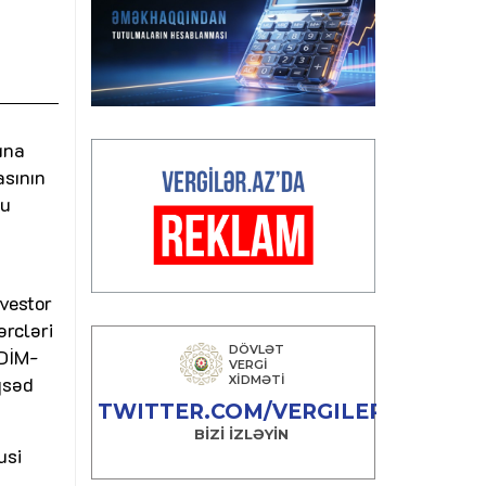
b
ına
asının
bu
vestor
ərcləri
 DİM-
qsəd
usi