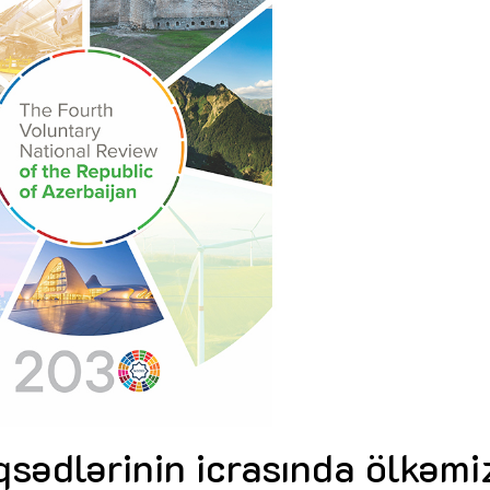
Dünya iqtisadiyyatında vergi
Nicat İmanov: "Vergi qanunv
siyasətinin imperativləri
MƏQALƏ
dəyişikliklər sahibkarlıq m
yaxşılaşdırılmasına xidmət 
MÜSAHİBƏ
Əvəz Quliyev: “Yumşaq keçid
sayəsində aparılmış islahatın nəticələri
qorunub saxlanılacaq”
MÜSAHİBƏ
Aytən Kərimova: “Məqsədi
inklüziv iş mühiti yaratmaq
öyrənən komanda formalaş
Maliyyə planlaması prizmasında
MÜSAHİBƏ
büdcəyə baxış
MƏQALƏ
Azərbaycanda dövlət-özəl 
Gülminə Məlikzadə: “Azərbaycan
çərçivəsində həyata keçirilə
Bacarıqlar Akseleratoru” ixtisaslaşmış
layihə
VİDEO
kadrların hazırlanmasını hədəfləyir”
Aydın Hüseynov: “Əsrin mü
Azərbaycanın iqtisadi suve
təmin edən əsas dayaqlard
MÜSAHİBƏ
qsədlərinin icrasında ölkəmi