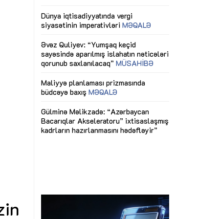
ericiliyinə
Dünya iqtisadiyyatında vergi
Nicat İmanov: "
ühitinin
siyasətinin imperativləri
MƏQALƏ
dəyişikliklər s
edir"
yaxşılaşdırılma
MÜSAHİBƏ
Əvəz Quliyev: “Yumşaq keçid
sayəsində aparılmış islahatın nəticələri
miz daha
qorunub saxlanılacaq”
MÜSAHİBƏ
Aytən Kərimov
, çevik və
inklüziv iş müh
dırmaqdır”
öyrənən komand
Maliyyə planlaması prizmasında
MÜSAHİBƏ
büdcəyə baxış
MƏQALƏ
tərəfdaşlığı
Azərbaycanda d
Gülminə Məlikzadə: “Azərbaycan
n ilk pilot
çərçivəsində hə
Bacarıqlar Akseleratoru” ixtisaslaşmış
layihə
VİDEO
kadrların hazırlanmasını hədəfləyir”
qaviləsi”
Aydın Hüseynov
renliyini
Azərbaycanın iq
andır”
təmin edən əsa
MÜSAHİBƏ
zin