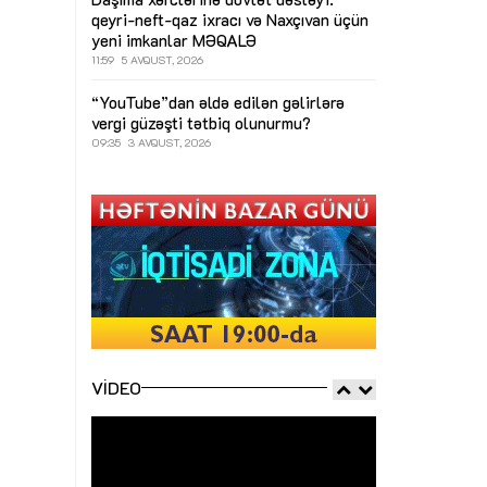
qeyri-neft-qaz ixracı və Naxçıvan üçün
yeni imkanlar
MƏQALƏ
11:59
5 AVQUST, 2026
“YouTube”dan əldə edilən gəlirlərə
vergi güzəşti tətbiq olunurmu?
09:35
3 AVQUST, 2026
VIDEO