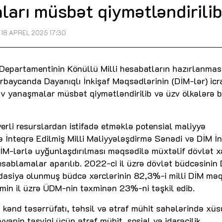
ları müsbət qiymətləndirili
18 APREL 2025 17:30
 Departamentinin Könüllü Milli hesabatların hazırlanmas
baycanda Dayanıqlı İnkişaf Məqsədlərinin (DİM-lər) icr
iv yanaşmalar müsbət qiymətləndirilib və üzv ölkələrə 
erli resurslardan istifadə etməklə potensial maliyyə
ə İnteqrə Edilmiş Milli Maliyyələşdirmə Sənədi və DİM İn
DİM-lərlə uyğunlaşdırılması məqsədilə müxtəlif dövlət x
hesablamalar aparılıb. 2022-ci il üzrə dövlət büdcəsinin
lidasiya olunmuş büdcə xərclərinin 82,3%-i milli DİM mə
əmin il üzrə ÜDM-nin təxminən 23%-ni təşkil edib.
kənd təsərrüfatı, təhsil və ətraf mühit sahələrində xüs
yənin təşviqi üçün ətraf mühit, sosial və idarəçilik