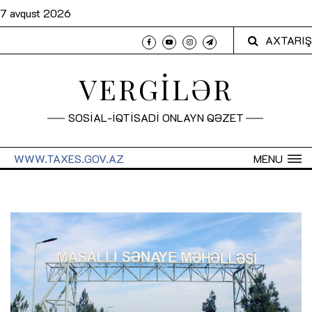
7 avqust 2026
AXTARIŞ
VERGİLƏR
SOSİAL-İQTİSADİ ONLAYN QƏZET
WWW.TAXES.GOV.AZ
MENU