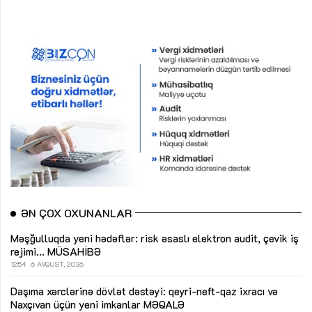
ƏN ÇOX OXUNANLAR
Məşğulluqda yeni hədəflər: risk əsaslı elektron audit, çevik iş
rejimi...
MÜSAHİBƏ
12:54
6 AVQUST, 2026
Daşıma xərclərinə dövlət dəstəyi: qeyri-neft-qaz ixracı və
Naxçıvan üçün yeni imkanlar
MƏQALƏ