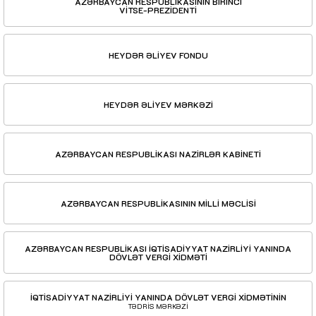
AZƏRBAYCAN RESPUBLİKASININ BİRİNCİ
VİTSE-PREZİDENTİ
HEYDƏR ƏLİYEV FONDU
HEYDƏR ƏLİYEV MƏRKƏZİ
AZƏRBAYCAN RESPUBLİKASI NAZİRLƏR KABİNETİ
AZƏRBAYCAN RESPUBLİKASININ MİLLİ MƏCLİSİ
AZƏRBAYCAN RESPUBLİKASI İQTİSADİYYAT NAZİRLİYİ YANINDA
DÖVLƏT VERGİ XİDMƏTİ
İQTİSADİYYAT NAZİRLİYİ YANINDA DÖVLƏT VERGİ XİDMƏTİNİN
TƏDRİS MƏRKƏZİ