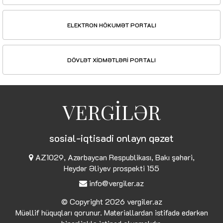
ELEKTRON HÖKUMƏT PORTALI
DÖVLƏT XİDMƏTLƏRİ PORTALI
VERGİLƏR
sosial-iqtisadi onlayn qəzet
AZ1029, Azərbaycan Respublikası, Bakı şəhəri,
Heydər Əliyev prospekti 155
info@vergiler.az
© Copyright 2026
vergiler.az
Müəllif hüquqları qorunur. Materiallardan istifadə edərkən