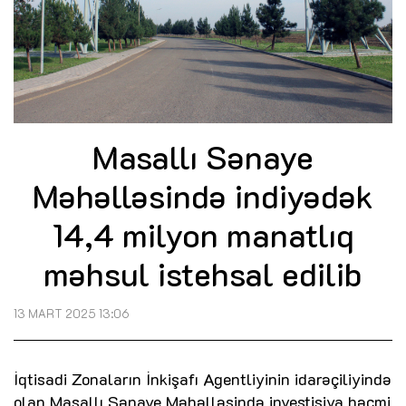
Masallı Sənaye
Məhəlləsində indiyədək
14,4 milyon manatlıq
məhsul istehsal edilib
13 MART 2025 13:06
İqtisadi Zonaların İnkişafı Agentliyinin idarəçiliyində
olan Masallı Sənaye Məhəlləsində investisiya həcmi