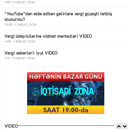
11:59
5 AVQUST, 2026
“YouTube”dan əldə edilən gəlirlərə vergi güzəşti tətbiq
olunurmu?
09:35
3 AVQUST, 2026
Vergi ödəyicilərinə xidmət mərkəzləri
VİDEO
14:25
4 AVQUST, 2026
Vergi xəbərləri: iyul
VİDEO
11:17
4 AVQUST, 2026
VIDEO