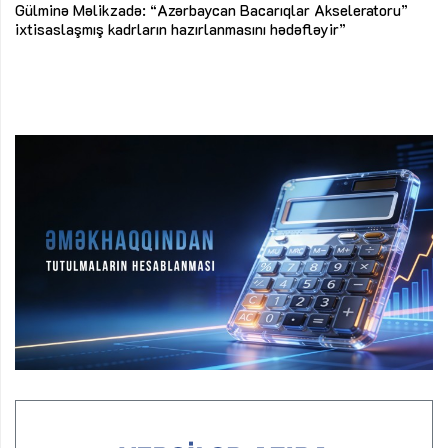
Az
Gülminə Məlikzadə: “Azərbaycan Bacarıqlar Akseleratoru”
ke
ixtisaslaşmış kadrların hazırlanmasını hədəfləyir”
Ay
su