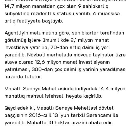
14,7 milyon manatdan çox olan 9 sahibkarlıq
subyektinə rezidentlik statusu verilib, 6 müəssisə
artıq fəaliyyətə başlayıb.
Agentliyin məlumatına görə, sahibkarlar tərəfindən
görülmüş işlərə ümumilikdə 2,1 milyon manat
investisiya yatırılıb, 70-dən artıq daimi iş yeri
yaradılıb. Növbəti mərhələdə mövcud layihələr üzrə
əlavə olaraq 12,6 milyon manat investisiyanın
yatırılması, 300-dən çox daimi iş yerinin yaradılması
nəzərdə tutulur.
Masallı Sənaye Məhəlləsində indiyədək 14,4 milyon
manatlıq məhsul istehsalı həyata keçirilib.
Qeyd edək ki, Masallı Sənaye Məhəlləsi dövlət
başçısının 2016-cı il 13 iyun tarixli Sərəncamı ilə
yaradılıb. Məhəllə 10 hektar ərazini əhatə edir.