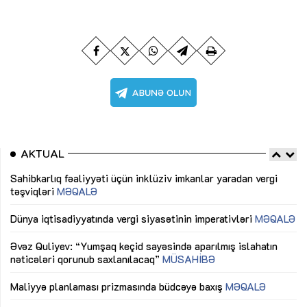
AKTUAL
Sahibkarlıq fəaliyyəti üçün inklüziv imkanlar yaradan vergi
“D
təşviqləri
MƏQALƏ
fə
lıq
Dünya iqtisadiyyatında vergi siyasətinin imperativləri
MƏQALƏ
Ni
mü
Əvəz Quliyev: “Yumşaq keçid sayəsində aparılmış islahatın
nəticələri qorunub saxlanılacaq”
MÜSAHİBƏ
Ay
ya
M
Maliyyə planlaması prizmasında büdcəyə baxış
MƏQALƏ