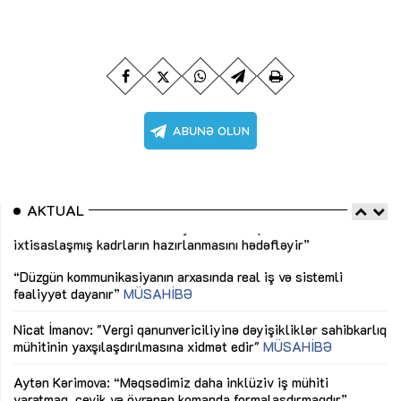
AKTUAL
“Düzgün kommunikasiyanın arxasında real iş və sistemli
Sa
fəaliyyət dayanır”
MÜSAHİBƏ
tə
LƏ
Nicat İmanov: "Vergi qanunvericiliyinə dəyişikliklər sahibkarlıq
Dü
mühitinin yaxşılaşdırılmasına xidmət edir"
MÜSAHİBƏ
Əv
Aytən Kərimova: “Məqsədimiz daha inklüziv iş mühiti
nə
yaratmaq, çevik və öyrənən komanda formalaşdırmaqdır”
MÜSAHİBƏ
Ma