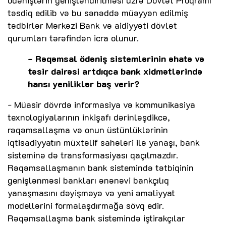
ödənişlərin genişləndirilməsi üzrə Dövlət Proqramı"
təsdiq edilib və bu sənəddə müəyyən edilmiş
tədbirlər Mərkəzi Bank və aidiyyəti dövlət
qurumları tərəfindən icra olunur.
- Rəqəmsal ödəniş sistemlərinin əhatə və
təsir dairəsi artdıqca bank xidmətlərində
hansı yeniliklər baş verir?
- Müasir dövrdə informasiya və kommunikasiya
texnologiyalarının inkişafı dərinləşdikcə,
rəqəmsallaşma və onun üstünlüklərinin
iqtisadiyyatın müxtəlif sahələri ilə yanaşı, bank
sisteminə də transformasiyası qaçılmazdır.
Rəqəmsallaşmanın bank sistemində tətbiqinin
genişlənməsi bankları ənənəvi bankçılıq
yanaşmasını dəyişməyə və yeni əməliyyat
modellərini formalaşdırmağa sövq edir.
Rəqəmsallaşma bank sistemində iştirakçılar