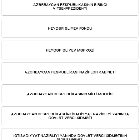
AZƏRBAYCAN RESPUBLİKASININ BİRİNCİ
VİTSE-PREZİDENTİ
HEYDƏR ƏLİYEV FONDU
HEYDƏR ƏLİYEV MƏRKƏZİ
AZƏRBAYCAN RESPUBLİKASI NAZİRLƏR KABİNETİ
AZƏRBAYCAN RESPUBLİKASININ MİLLİ MƏCLİSİ
AZƏRBAYCAN RESPUBLİKASI İQTİSADİYYAT NAZİRLİYİ YANINDA
DÖVLƏT VERGİ XİDMƏTİ
İQTİSADİYYAT NAZİRLİYİ YANINDA DÖVLƏT VERGİ XİDMƏTİNİN
TƏDRİS MƏRKƏZİ