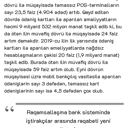
dövrü ilə müqayisədə təmassız POS-terminalların
sayı 23,5 faiz (4.904 ədəd) artıb. Qeyd edilən
dövrdə ödəniş kartları ilə aparılan əməliyyatların
həcmi 9 milyard 532 milyon manat təşkil edib ki, bu
da ötən ilin müvafiq dövrü ilə müqayisədə 24 faiz
artım deməkdir. 2019-cu ilin ilk yarısında ödəniş
kartları ilə aparılan əməliyyatlarda nağdsız
hesablaşmaların çəkisi 20 faiz (1,9 milyard manat)
təşkil edib. Burada ötən ilin müvafiq dövrü ilə
müqayisədə 59 faiz artım olub. Eyni dövrün
müqayisəsi üzrə mobil bankçılıq vasitəsilə aparılan
ödənişlərin sayı 3 dəfədən, təmassız kart
ödənişlərinin sayı isə 4,5 dəfədən çox olub.
Rəqəmsallaşma bank sistemində
iştirakçılar arasında rəqabəti yeni