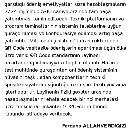
qarşılıqlı ödəniş əməliyyatları üzrə hesablaşmaların
7/24 rejimində 5-10 saniyə ərzində tam başa
çatdırılması təmin ediləcək. Texniki platformanın və
proqram təminatlarının sistemin tələblərinə uyğun
quraşdırılması və konfiqurasiya edilməsi artıq başa
çatdırılıb. "Milli ödəniş sistemi" infrastrukturunda
QR Code vasitəsilə ödənişlərin aparılması üçün ölkə
üzrə vahid QR Code standartının layihəsi
hazırlanaraq ictimaiyyətə təqdim olunub. Hazırda
test mühitində quraşdırılan ani ödəniş sisteminin
nüvəsini təşkil edən komponentlərin texniki
spesifikasiyalara uyğunluğu üzrə son daxili yoxlama
işləri aparılır. Layihənin fiziki şəxslər arasında
hesablaşmalarını əhatə edəcək birinci mərhələsi
üzrə funksional imkanlar 2020-ci ilin birinci
rübündə istifadəyə veriləcək.
Fərqanə ALLAHVERDİQIZI