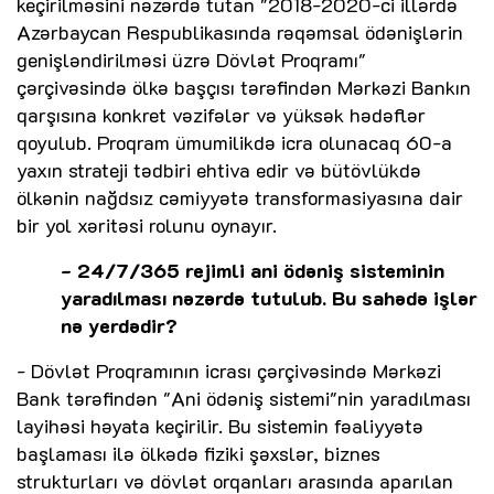
keçirilməsini nəzərdə tutan "2018-2020-ci illərdə
Azərbaycan Respublikasında rəqəmsal ödənişlərin
genişləndirilməsi üzrə Dövlət Proqramı"
çərçivəsində ölkə başçısı tərəfindən Mərkəzi Bankın
qarşısına konkret vəzifələr və yüksək hədəflər
qoyulub. Proqram ümumilikdə icra olunacaq 60-a
yaxın strateji tədbiri ehtiva edir və bütövlükdə
ölkənin nağdsız cəmiyyətə transformasiyasına dair
bir yol xəritəsi rolunu oynayır.
- 24/7/365 rejimli ani ödəniş sisteminin
yaradılması nəzərdə tutulub. Bu sahədə işlər
nə yerdədir?
- Dövlət Proqramının icrası çərçivəsində Mərkəzi
Bank tərəfindən "Ani ödəniş sistemi"nin yaradılması
layihəsi həyata keçirilir. Bu sistemin fəaliyyətə
başlaması ilə ölkədə fiziki şəxslər, biznes
strukturları və dövlət orqanları arasında aparılan