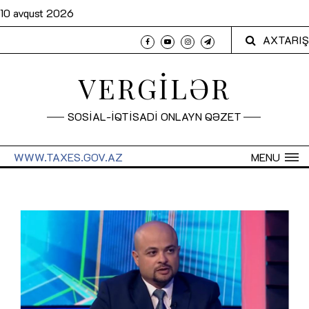
10 avqust 2026
AXTARIŞ
VERGİLƏR
SOSİAL-İQTİSADİ ONLAYN QƏZET
WWW.TAXES.GOV.AZ
MENU