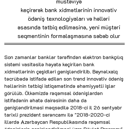
müstəviyə
keçirərək bank xidmətlərinin innovativ
ödəniş texnologiyaları və həlləri
əsasında tətbiq edilməsinə, yeni müştəri
seqmentinin formalaşmasına səbəb olur
Son zamanlar banklar tərəfindən elektron bankçılıq
sistemi vasitəsilə həyata keçirilən bank
xidmətlərinin çeşidləri genişləndirilib. Beynəlxalq
təcrübədə istifadə edilən son trend innovativ ödəniş
həllərinin tətbiqi istiqamətində əhəmiyyətli işlər
görülüb. Ölkəmizdə rəqəmsal ödənişlərdən
istifadənin əhatə dairəsinin daha da
genişləndirilməsi məqsədilə 2018-ci il 26 sentyabr
tarixli prezident sərəncamı ilə "2018-2020-ci
illərdə Azərbaycan Respublikasında rəqəmsal