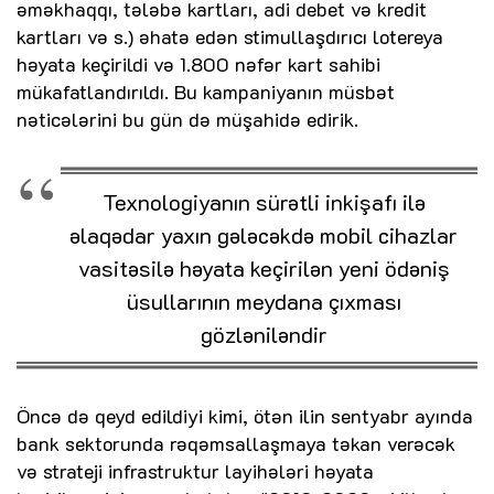
əməkhaqqı, tələbə kartları, adi debet və kredit
kartları və s.) əhatə edən stimullaşdırıcı lotereya
həyata keçirildi və 1.800 nəfər kart sahibi
mükafatlandırıldı. Bu kampaniyanın müsbət
nəticələrini bu gün də müşahidə edirik.
Texnologiyanın sürətli inkişafı ilə
əlaqədar yaxın gələcəkdə mobil cihazlar
vasitəsilə həyata keçirilən yeni ödəniş
üsullarının meydana çıxması
gözləniləndir
Öncə də qeyd edildiyi kimi, ötən ilin sentyabr ayında
bank sektorunda rəqəmsallaşmaya təkan verəcək
və strateji infrastruktur layihələri həyata