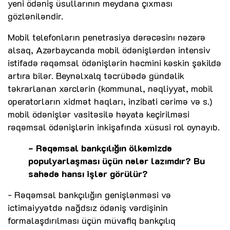
yeni ödəniş üsullarının meydana çıxması
gözləniləndir.
Mobil telefonların penetrasiya dərəcəsinı nəzərə
alsaq, Azərbaycanda mobil ödənişlərdən intensiv
istifadə rəqəmsal ödənişlərin həcmini kəskin şəkildə
artıra bilər. Beynəlxalq təcrübədə gündəlik
təkrarlanan xərclərin (kommunal, nəqliyyat, mobil
operatorların xidmət haqları, inzibati cərimə və s.)
mobil ödənişlər vasitəsilə həyata keçirilməsi
rəqəmsal ödənişlərin inkişafında xüsusi rol oynayıb.
- Rəqəmsal bankçılığın ölkəmizdə
populyarlaşması üçün nələr lazımdır? Bu
sahədə hansı işlər görülür?
- Rəqəmsal bankçılığın genişlənməsi və
ictimaiyyətdə nağdsız ödəniş vərdişinin
formalaşdırılması üçün müvafiq bankçılıq