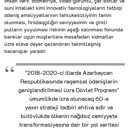
imkan verir. Biometriya, video-görüntü, çat-botlar və
süni intellekt kimi innovativ texnologiyaların tətbiqi
ödəniş əməliyyatlarının təhlükəsizliyinin təmin
olunması, fırıldaqçılığın səviyyəsinin və çirkli
pulların yuyulması riskinin aşağı salınması fonunda
banklar üçün müştərilərə məsafədən xidmətlər
üzrə əlavə dəyər qazandıran təkmilləşmiş
bacarıqlar yaradır.
"2018-2020-ci illərdə Azərbaycan
Respublikasında rəqəmsal ödənişlərin
genişləndirilməsi üzrə Dövlət Proqramı"
ümumilikdə icra olunacaq 60-a
yaxın strateji tədbiri ehtiva edir və
bütövlükdə ölkənin nağdsız cəmiyyətə
transformasiyasına dair bir yol xəritəsi