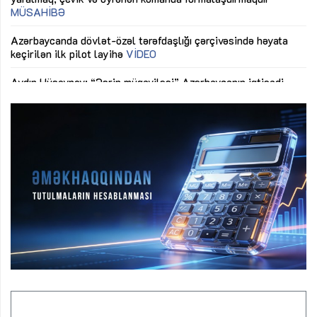
Azərbaycanda dövlət-özəl tərəfdaşlığı çərçivəsində həyata
Gü
keçirilən ilk pilot layihə
VİDEO
ix
Aydın Hüseynov: “Əsrin müqaviləsi” Azərbaycanın iqtisadi
suverenliyini təmin edən əsas dayaqlardandır”
MÜSAHİBƏ