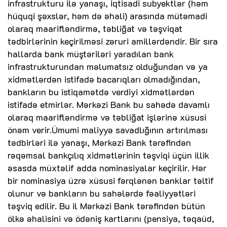
infrastrukturu ilə yanaşı, iqtisadi subyektlər (həm
hüquqi şəxslər, həm də əhali) arasında mütəmadi
olaraq maarifləndirmə, təbliğat və təşviqat
tədbirlərinin keçirilməsi zəruri amillərdəndir. Bir sıra
hallarda bank müştəriləri yaradılan bank
infrastrukturundan məlumatsız olduğundan və ya
xidmətlərdən istifadə bacarıqları olmadığından,
bankların bu istiqamətdə verdiyi xidmətlərdən
istifadə etmirlər. Mərkəzi Bank bu sahədə davamlı
olaraq maarifləndirmə və təbliğat işlərinə xüsusi
önəm verir.Ümumi maliyyə savadlığının artırılması
tədbirləri ilə yanaşı, Mərkəzi Bank tərəfindən
rəqəmsal bankçılıq xidmətlərinin təşviqi üçün illik
əsasda müxtəlif adda nominasiyalar keçirilir. Hər
bir nominasiya üzrə xüsusi fərqlənən banklar təltif
olunur və bankların bu sahələrdə fəaliyyətləri
təşviq edilir. Bu il Mərkəzi Bank tərəfindən bütün
ölkə əhalisini və ödəniş kartlarını (pensiya, təqaüd,