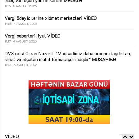
Naxçıvan üçün yeni imkanlar
MƏQALƏ
11:59
5 AVQUST, 2026
Vergi ödəyicilərinə xidmət mərkəzləri
VİDEO
14:25
4 AVQUST, 2026
Vergi xəbərləri: iyul
VİDEO
11:17
4 AVQUST, 2026
DVX rəisi Orxan Nəzərli: "Məqsədimiz daha proqnozlaşdırılan,
rahat və əlçatan mühit formalaşdırmaqdır"
MÜSAHİBƏ
11:44
6 AVQUST, 2026
VIDEO