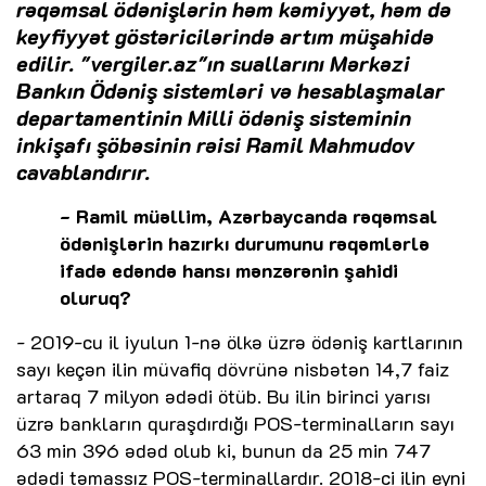
rəqəmsal ödənişlərin həm kəmiyyət, həm də
keyfiyyət göstəricilərində artım müşahidə
edilir. "vergiler.az"ın suallarını Mərkəzi
Bankın Ödəniş sistemləri və hesablaşmalar
departamentinin Milli ödəniş sisteminin
inkişafı şöbəsinin rəisi Ramil Mahmudov
cavablandırır.
- Ramil müəllim, Azərbaycanda rəqəmsal
ödənişlərin hazırkı durumunu rəqəmlərlə
ifadə edəndə hansı mənzərənin şahidi
oluruq?
- 2019-cu il iyulun 1-nə ölkə üzrə ödəniş kartlarının
sayı keçən ilin müvafiq dövrünə nisbətən 14,7 faiz
artaraq 7 milyon ədədi ötüb. Bu ilin birinci yarısı
üzrə bankların quraşdırdığı POS-terminalların sayı
63 min 396 ədəd olub ki, bunun da 25 min 747
ədədi təmassız POS-terminallardır. 2018-ci ilin eyni