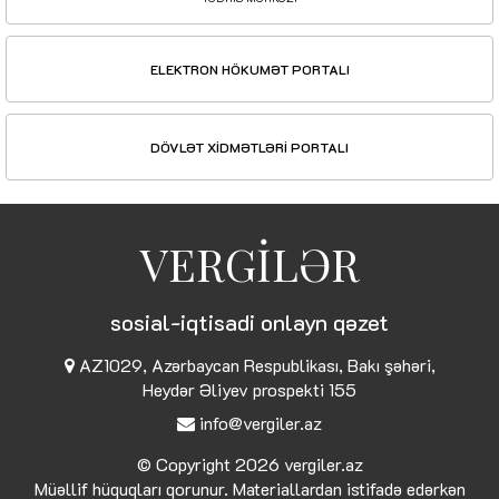
ELEKTRON HÖKUMƏT PORTALI
DÖVLƏT XİDMƏTLƏRİ PORTALI
VERGİLƏR
sosial-iqtisadi onlayn qəzet
AZ1029, Azərbaycan Respublikası, Bakı şəhəri,
Heydər Əliyev prospekti 155
info@vergiler.az
© Copyright 2026
vergiler.az
Müəllif hüquqları qorunur. Materiallardan istifadə edərkən