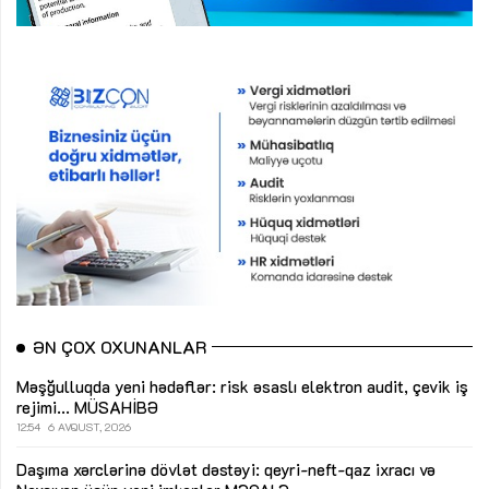
ƏN ÇOX OXUNANLAR
Məşğulluqda yeni hədəflər: risk əsaslı elektron audit, çevik iş
rejimi...
MÜSAHİBƏ
12:54
6 AVQUST, 2026
Daşıma xərclərinə dövlət dəstəyi: qeyri-neft-qaz ixracı və