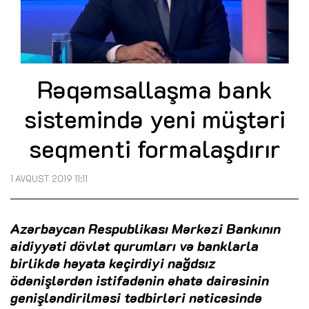
Rəqəmsallaşma bank
sistemində yeni müştəri
seqmenti formalaşdırır
1 AVQUST 2019 11:11
Azərbaycan Respublikası Mərkəzi Bankının
aidiyyəti dövlət qurumları və banklarla
birlikdə həyata keçirdiyi nağdsız
ödənişlərdən istifadənin əhatə dairəsinin
genişləndirilməsi tədbirləri nəticəsində