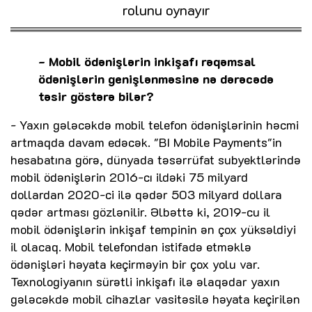
rolunu oynayır
- Mobil ödənişlərin inkişafı rəqəmsal
ödənişlərin genişlənməsinə nə dərəcədə
təsir göstərə bilər?
- Yaxın gələcəkdə mobil telefon ödənişlərinin həcmi
artmaqda davam edəcək. "BI Mobile Payments"in
hesabatına görə, dünyada təsərrüfat subyektlərində
mobil ödənişlərin 2016-cı ildəki 75 milyard
dollardan 2020-ci ilə qədər 503 milyard dollara
qədər artması gözlənilir. Əlbəttə ki, 2019-cu il
mobil ödənişlərin inkişaf tempinin ən çox yüksəldiyi
il olacaq. Mobil telefondan istifadə etməklə
ödənişləri həyata keçirməyin bir çox yolu var.
Texnologiyanın sürətli inkişafı ilə əlaqədar yaxın
gələcəkdə mobil cihazlar vasitəsilə həyata keçirilən