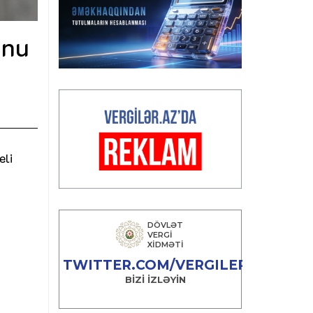
onu
eli