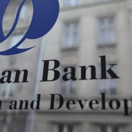
Dünya iqtisadiyyatında vergi
Nicat İmanov: "Vergi qanunv
siyasətinin imperativləri
MƏQALƏ
dəyişikliklər sahibkarlıq m
yaxşılaşdırılmasına xidmət 
MÜSAHİBƏ
Əvəz Quliyev: “Yumşaq keçid
sayəsində aparılmış islahatın nəticələri
qorunub saxlanılacaq”
MÜSAHİBƏ
Aytən Kərimova: “Məqsədi
inklüziv iş mühiti yaratmaq
öyrənən komanda formalaş
Maliyyə planlaması prizmasında
MÜSAHİBƏ
büdcəyə baxış
MƏQALƏ
Azərbaycanda dövlət-özəl 
Gülminə Məlikzadə: “Azərbaycan
çərçivəsində həyata keçirilə
Bacarıqlar Akseleratoru” ixtisaslaşmış
layihə
VİDEO
kadrların hazırlanmasını hədəfləyir”
Aydın Hüseynov: “Əsrin mü
Azərbaycanın iqtisadi suve
təmin edən əsas dayaqlard
MÜSAHİBƏ