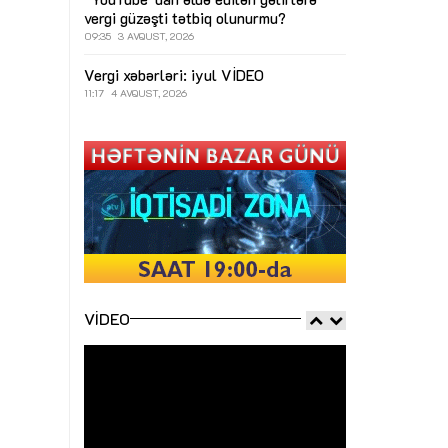
vergi güzəşti tətbiq olunurmu?
09:35
3 AVQUST, 2026
Vergi xəbərləri: iyul
VİDEO
11:17
4 AVQUST, 2026
VIDEO