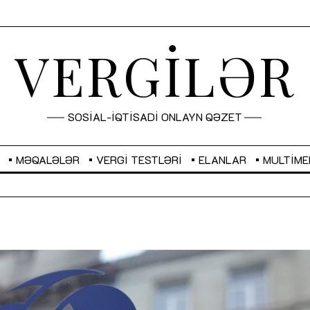
VERGİLƏR
SOSİAL-İQTİSADİ ONLAYN QƏZET
MƏQALƏLƏR
VERGI TESTLƏRI
ELANLAR
MULTIME
GBP
2,2873
RUB
2,0816
Sahibkarlıq fəaliyyəti üçün inklüziv
“Düzgün kommunikasiyanın
imkanlar yaradan vergi təşviqləri
real iş və sistemli fəaliyyə
MƏQALƏ
MÜSAHİBƏ