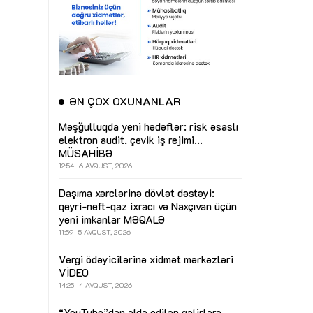
ƏN ÇOX OXUNANLAR
Məşğulluqda yeni hədəflər: risk əsaslı
elektron audit, çevik iş rejimi...
MÜSAHİBƏ
12:54
6 AVQUST, 2026
Daşıma xərclərinə dövlət dəstəyi:
qeyri-neft-qaz ixracı və Naxçıvan üçün
yeni imkanlar
MƏQALƏ
11:59
5 AVQUST, 2026
Vergi ödəyicilərinə xidmət mərkəzləri
VİDEO
14:25
4 AVQUST, 2026
“YouTube”dan əldə edilən gəlirlərə