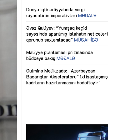
ericiliyinə
Dünya iqtisadiyyatında vergi
Nicat İmanov: "
ühitinin
siyasətinin imperativləri
MƏQALƏ
dəyişikliklər s
edir"
yaxşılaşdırılma
MÜSAHİBƏ
Əvəz Quliyev: “Yumşaq keçid
sayəsində aparılmış islahatın nəticələri
miz daha
qorunub saxlanılacaq”
MÜSAHİBƏ
Aytən Kərimov
, çevik və
inklüziv iş müh
dırmaqdır”
öyrənən komand
Maliyyə planlaması prizmasında
MÜSAHİBƏ
büdcəyə baxış
MƏQALƏ
tərəfdaşlığı
Azərbaycanda d
Gülminə Məlikzadə: “Azərbaycan
n ilk pilot
çərçivəsində hə
Bacarıqlar Akseleratoru” ixtisaslaşmış
layihə
VİDEO
kadrların hazırlanmasını hədəfləyir”
qaviləsi”
Aydın Hüseynov
renliyini
Azərbaycanın iq
andır”
təmin edən əsa
MÜSAHİBƏ