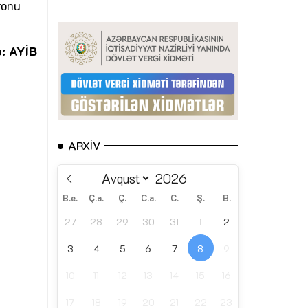
ronu
: AYİB
ARXIV
B.e.
Ç.a.
Ç.
C.a.
C.
Ş.
B.
27
28
29
30
31
1
2
3
4
5
6
7
8
9
10
11
12
13
14
15
16
17
18
19
20
21
22
23