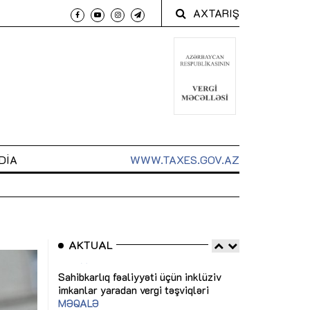
AXTARIŞ
DIA
WWW.TAXES.GOV.AZ
AKTUAL
 arxasında
Sahibkarlıq fəaliyyəti üçün inklüziv
“Düzgün kommun
t dayanır”
imkanlar yaradan vergi təşviqləri
real iş və siste
MƏQALƏ
MÜSAHİBƏ