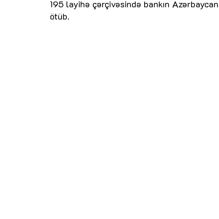
195 layihə çərçivəsində bankın Azərbaycana
ötüb.