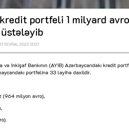
redit portfeli 1 milyard avr
üstələyib
17 FEVRAL 2025 12:07
 və İnkişaf Bankının (AYİB) Azərbaycandakı kredit portf
baycandakı portfelinə 33 layihə daxildir.
iz (964 milyon avro),
,
ro).