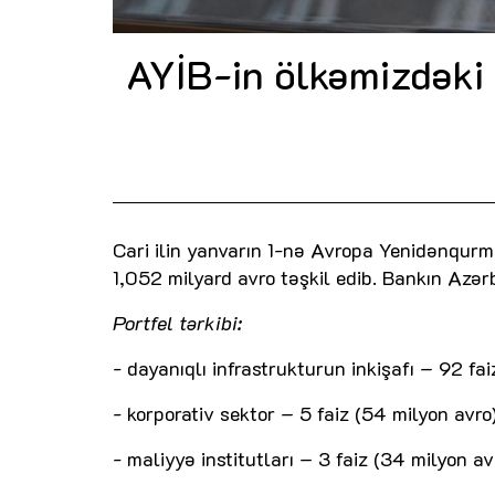
AYİB-in ölkəmizdəki k
Cari ilin yanvarın 1-nə Avropa Yenidənqurma
1,052 milyard avro təşkil edib. Bankın Azər
Portfel tərkibi:
- dayanıqlı infrastrukturun inkişafı – 92 fa
- korporativ sektor – 5 faiz (54 milyon avro)
- maliyyə institutları – 3 faiz (34 milyon av