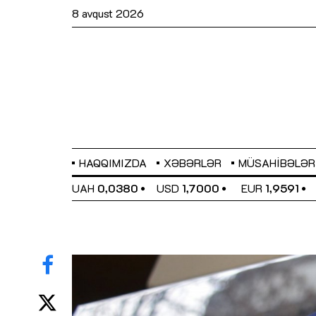
8 avqust 2026
HAQQIMIZDA
XƏBƏRLƏR
MÜSAHIBƏLƏR
EL
0,6489
UAH
0,0380
USD
1,7000
EUR
1,9591