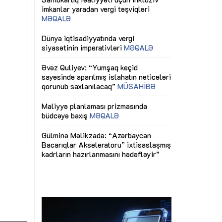
ericiliyinə
Dünya iqtisadiyyatında vergi
Nicat İmanov: "
ühitinin
siyasətinin imperativləri
MƏQALƏ
dəyişikliklər s
edir"
yaxşılaşdırılma
MÜSAHİBƏ
Əvəz Quliyev: “Yumşaq keçid
sayəsində aparılmış islahatın nəticələri
miz daha
qorunub saxlanılacaq”
MÜSAHİBƏ
Aytən Kərimov
, çevik və
inklüziv iş müh
dırmaqdır”
öyrənən komand
Maliyyə planlaması prizmasında
MÜSAHİBƏ
büdcəyə baxış
MƏQALƏ
tərəfdaşlığı
Azərbaycanda d
Gülminə Məlikzadə: “Azərbaycan
n ilk pilot
çərçivəsində hə
Bacarıqlar Akseleratoru” ixtisaslaşmış
layihə
VİDEO
kadrların hazırlanmasını hədəfləyir”
qaviləsi”
Aydın Hüseynov
renliyini
Azərbaycanın iq
andır”
təmin edən əsa
MÜSAHİBƏ