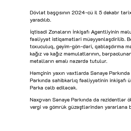
Dövlət başçısının 2024-cü il 5 dekabr tari
yaradılıb.
İqtisadi Zonaların İnkişafı Agentliyinin mə
fəaliyyət istiqamətləri müəyyənləşdirilib. 
toxuculuq, geyim-gön-dəri, qablaşdırma məhs
kağız və kağız məmulatlarının, bərpaolunan 
metalların emalı nəzərdə tutulur.
Həmçinin yaxın vaxtlarda Sənaye Parkında i
Parkında sahibkarlıq fəaliyyətinin inkişafı 
Parka cəlb ediləcək.
Naxçıvan Sənaye Parkında da rezidentlər ö
vergi və gömrük güzəştlərindən yararlana b