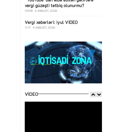
vergi güzəşti tətbiq olunurmu?
09:35
3 AVQUST, 2026
Vergi xəbərləri: iyul
VİDEO
11:17
4 AVQUST, 2026
VIDEO