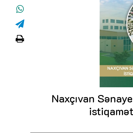
Naxçıvan Sənaye P
istiqamət