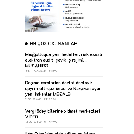
ƏN ÇOX OXUNANLAR
Məşğulluqda yeni hədəflər: risk əsaslı
elektron audit, çevik iş rejimi...
MÜSAHİBƏ
12:54
6 AVQUST, 2026
Daşıma xərclərinə dövlət dəstəyi:
qeyri-neft-qaz ixracı və Naxçıvan üçün
yeni imkanlar
MƏQALƏ
11:59
5 AVQUST, 2026
Vergi ödəyicilərinə xidmət mərkəzləri
VİDEO
14:25
4 AVQUST, 2026
“YouTube”dan əldə edilən gəlirlərə