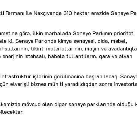
xli Fərmanı ilə Naxçıvanda 310 hektar ərazidə Sənaye Pa
lumatına görə, ilkin mərhələdə Sənaye Parkının prioritet
Belə ki, Sənaye Parkında kimya sənayesi, qida, mebel,
ullarının, tikinti materiallarının, maşın və avadanlıqla
enerjinin istehsalı, habelə tullantıların, qara və əlvan
nfrastruktur işlərinin görülməsinə başlanılacaq. Sənay
üçün əlverişli biznes mühiti yaradıldıqdan sonra investorl
lkəmizdə mövcud olan digər sənaye parklarında olduğu k
iləcəklər.