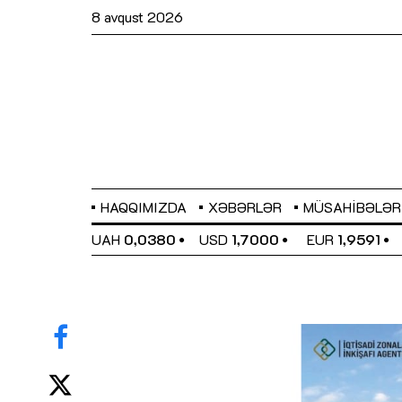
8 avqust 2026
HAQQIMIZDA
XƏBƏRLƏR
MÜSAHIBƏLƏR
EL
0,6489
UAH
0,0380
USD
1,7000
EUR
1,9591