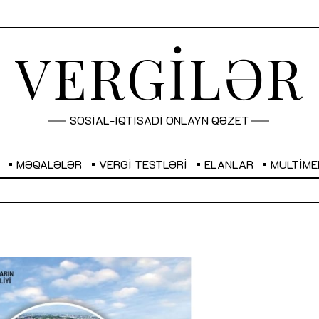
VERGİLƏR
SOSİAL-İQTİSADİ ONLAYN QƏZET
MƏQALƏLƏR
VERGI TESTLƏRI
ELANLAR
MULTIME
GBP
2,2873
RUB
2,0816
Sahibkarlıq fəaliyyəti üçün inklüziv
“Düzgün kommunikasiyanın
imkanlar yaradan vergi təşviqləri
real iş və sistemli fəaliyyə
MƏQALƏ
MÜSAHİBƏ