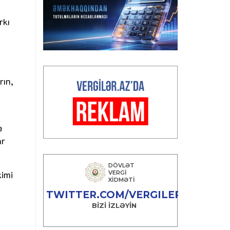
rkı
rın,
e
ar
imi