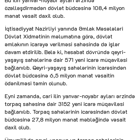
özəlləşdirmədən dövlət büdcəsinə 108,4 milyon
manat vəsait daxil olub.
İqtisadiyyat Nazirliyi yanında Əmlak Məsələləri
Dövlət Xidmətinin məlumatına görə, dövlət
əmlakının icarəyə verilməsi sahəsində də işlər
davam etdirilib. Belə ki, hesabat dövründə qeyri-
yaşayış sahələrinə dair 571 yeni icarə müqaviləsi
bağlanılıb. Qeyri-yaşayış sahələrinin icarəsindən
dövlət büdcəsinə 6,5 milyon manat vəsaitin
ödənilməsi təmin olunub.
Eyni zamanda, cari ilin yanvar-noyabr ayları ərzində
torpaq sahəsinə dair 3152 yeni icarə müqaviləsi
bağlanılıb. Torpaq sahələrinin icarəsindən dövlət
büdcəsinə 27,8 milyon manat məbləğində vəsait
daxil olub.
Ümumilikdə qeyri-yaşayış və torpaq sahələrinin