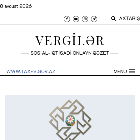
8 avqust 2026
AXTARIŞ
VERGİLƏR
SOSİAL-İQTİSADİ ONLAYN QƏZET
WWW.TAXES.GOV.AZ
MENU