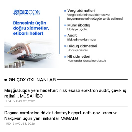
ƏN ÇOX OXUNANLAR
Məşğulluqda yeni hədəflər: risk əsaslı elektron audit, çevik iş
rejimi...
MÜSAHİBƏ
12:54
6 AVQUST, 2026
Daşıma xərclərinə dövlət dəstəyi: qeyri-neft-qaz ixracı və
Naxçıvan üçün yeni imkanlar
MƏQALƏ
11:59
5 AVQUST, 2026