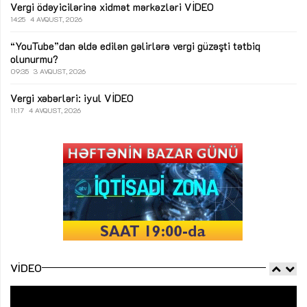
Vergi ödəyicilərinə xidmət mərkəzləri
VİDEO
14:25
4 AVQUST, 2026
“YouTube”dan əldə edilən gəlirlərə vergi güzəşti tətbiq
olunurmu?
09:35
3 AVQUST, 2026
Vergi xəbərləri: iyul
VİDEO
11:17
4 AVQUST, 2026
VIDEO