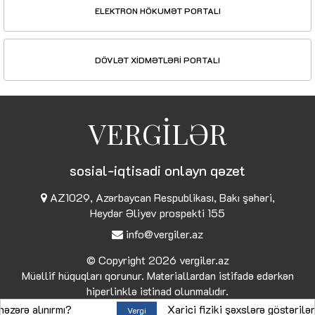
ELEKTRON HÖKUMƏT PORTALI
DÖVLƏT XİDMƏTLƏRİ PORTALI
VERGİLƏR
sosial-iqtisadi onlayn qəzet
AZ1029, Azərbaycan Respublikası, Bakı şəhəri,
Heydər Əliyev prospekti 155
info@vergiler.az
© Copyright 2026
vergiler.az
Müəllif hüquqları qorunur. Materiallardan istifadə edərkən
hiperlinklə istinad olunmalıdır.
alınırmı?
Xarici fiziki şəxslərə göstərilən xidm
Vergi