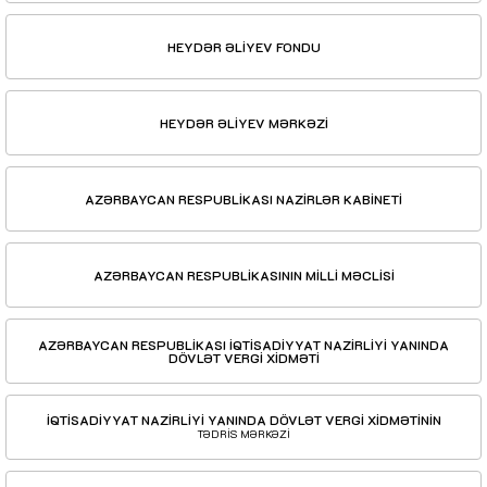
HEYDƏR ƏLİYEV FONDU
HEYDƏR ƏLİYEV MƏRKƏZİ
AZƏRBAYCAN RESPUBLİKASI NAZİRLƏR KABİNETİ
AZƏRBAYCAN RESPUBLİKASININ MİLLİ MƏCLİSİ
AZƏRBAYCAN RESPUBLİKASI İQTİSADİYYAT NAZİRLİYİ YANINDA
DÖVLƏT VERGİ XİDMƏTİ
İQTİSADİYYAT NAZİRLİYİ YANINDA DÖVLƏT VERGİ XİDMƏTİNİN
TƏDRİS MƏRKƏZİ