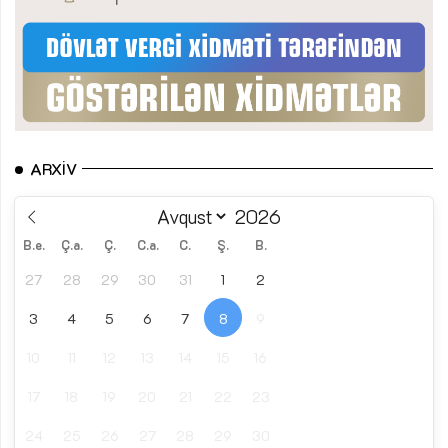
ARXIV
B.e.
Ç.a.
Ç.
C.a.
C.
Ş.
B.
27
28
29
30
31
1
2
3
4
5
6
7
8
9
10
11
12
13
14
15
16
17
18
19
20
21
22
23
24
25
26
27
28
29
30