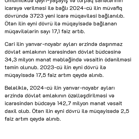
icarəyə verilməsi ilə bağlı 2024-cü ilin müvafiq
dövründə 3723 yeni icarə müqaviləsi bağlanılıb.
Ötən ilin eyni dövrü ilə müqayisədə bağlanan
müqavilələrin sayı 17,1 faiz artıb.
Cari ilin yanvar-noyabr ayları ərzində daşınmaz
dövlət əmlakının icarəsindən dövlət büdcəsinə
34,3 milyon manat məbləğində vəsaitin ödənilməsi
təmin olunub. 2023-cü ilin eyni dövrü ilə
müqayisədə 17,5 faiz artım qeydə alınıb.
Beləliklə, 2024-cü ilin yanvar-noyabr ayları
ərzində dövlət əmlakının özəlləşdirilməsi və
icarəsindən büdcəyə 142,7 milyon manat vəsait
daxil olub. Ötən ilin eyni dövrü ilə müqayisədə 2,5
faiz artım qeydə alınıb.