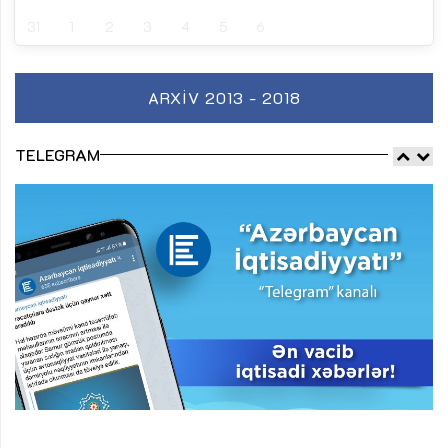
31
1
2
3
4
5
6
ARXIV 2013 - 2018
TELEGRAM