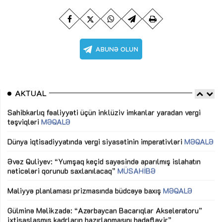
AKTUAL
Sahibkarlıq fəaliyyəti üçün inklüziv imkanlar yaradan vergi
“D
təşviqləri
MƏQALƏ
fə
lıq
Dünya iqtisadiyyatında vergi siyasətinin imperativləri
MƏQALƏ
Ni
mü
Əvəz Quliyev: “Yumşaq keçid sayəsində aparılmış islahatın
nəticələri qorunub saxlanılacaq”
MÜSAHİBƏ
Ay
ya
M
Maliyyə planlaması prizmasında büdcəyə baxış
MƏQALƏ
Az
Gülminə Məlikzadə: “Azərbaycan Bacarıqlar Akseleratoru”
ke
ixtisaslaşmış kadrların hazırlanmasını hədəfləyir”