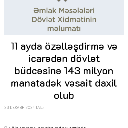
11 ayda özəlləşdirmə və
icarədən dövlət
büdcəsinə 143 milyon
manatadək vəsait daxil
olub
23 DEKABR 2024 17:15
Bu ilin yanvar-noyabr ayları ərzində