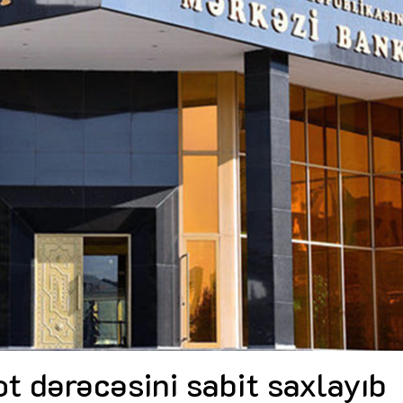
Dünya iqtisadiyyatında vergi
Nicat İmanov: "Vergi qanunv
siyasətinin imperativləri
MƏQALƏ
dəyişikliklər sahibkarlıq m
yaxşılaşdırılmasına xidmət 
MÜSAHİBƏ
Əvəz Quliyev: “Yumşaq keçid
sayəsində aparılmış islahatın nəticələri
qorunub saxlanılacaq”
MÜSAHİBƏ
Aytən Kərimova: “Məqsədi
inklüziv iş mühiti yaratmaq
öyrənən komanda formalaş
Maliyyə planlaması prizmasında
MÜSAHİBƏ
büdcəyə baxış
MƏQALƏ
Azərbaycanda dövlət-özəl 
Gülminə Məlikzadə: “Azərbaycan
çərçivəsində həyata keçirilə
Bacarıqlar Akseleratoru” ixtisaslaşmış
layihə
VİDEO
kadrların hazırlanmasını hədəfləyir”
Aydın Hüseynov: “Əsrin mü
Azərbaycanın iqtisadi suve
təmin edən əsas dayaqlard
MÜSAHİBƏ
t dərəcəsini sabit saxlayıb