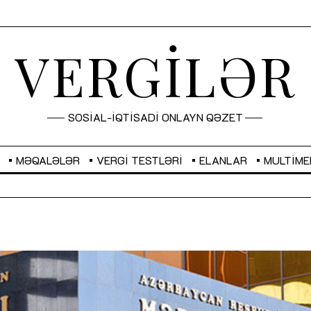
VERGİLƏR
SOSİAL-İQTİSADİ ONLAYN QƏZET
MƏQALƏLƏR
VERGI TESTLƏRI
ELANLAR
MULTIME
GBP
2,2873
RUB
2,1031
Sahibkarlıq fəaliyyəti üçün inklüziv
“Düzgün kommunikasiyanın
imkanlar yaradan vergi təşviqləri
real iş və sistemli fəaliyyə
MƏQALƏ
MÜSAHİBƏ