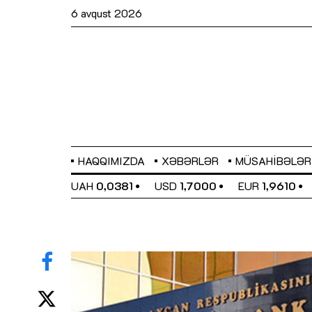
6 avqust 2026
HAQQIMIZDA
XƏBƏRLƏR
MÜSAHIBƏLƏR
EL
0,6480
UAH
0,0381
USD
1,7000
EUR
1,9610