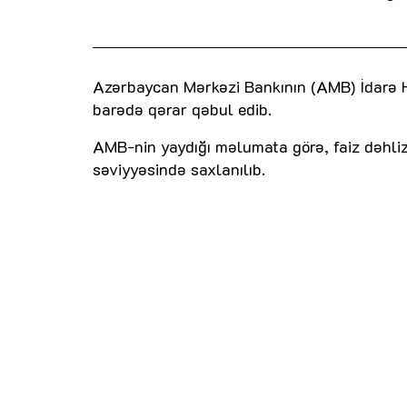
Azərbaycan Mərkəzi Bankının (AMB) İdarə H
barədə qərar qəbul edib.
AMB-nin yaydığı məlumata görə, faiz dəhlizi
səviyyəsində saxlanılıb.