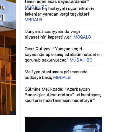
ericiliyinə
Dünya iqtisadiyyatında vergi
Nicat İmanov: "
ühitinin
siyasətinin imperativləri
MƏQALƏ
dəyişikliklər s
edir"
yaxşılaşdırılma
MÜSAHİBƏ
Əvəz Quliyev: “Yumşaq keçid
sayəsində aparılmış islahatın nəticələri
miz daha
qorunub saxlanılacaq”
MÜSAHİBƏ
Aytən Kərimov
, çevik və
inklüziv iş müh
dırmaqdır”
öyrənən komand
Maliyyə planlaması prizmasında
MÜSAHİBƏ
büdcəyə baxış
MƏQALƏ
tərəfdaşlığı
Azərbaycanda d
Gülminə Məlikzadə: “Azərbaycan
n ilk pilot
çərçivəsində hə
Bacarıqlar Akseleratoru” ixtisaslaşmış
layihə
VİDEO
kadrların hazırlanmasını hədəfləyir”
qaviləsi”
Aydın Hüseynov
renliyini
Azərbaycanın iq
andır”
təmin edən əsa
MÜSAHİBƏ