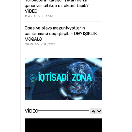
qanunvericilikdə öz əksini tapıb?
VİDEO
15:46
31 İYUL, 2026
Əsas və əlavə məzuniyyətlərin
cəmlənməsi dəqiqləşib - DƏYİŞİKLİK
MƏQALƏ
09:45
30 İYUL, 2026
VIDEO