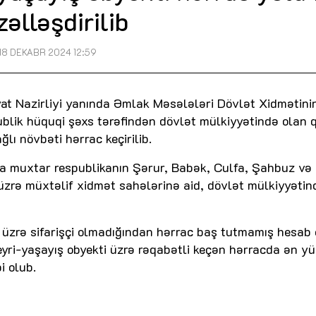
zəlləşdirilib
18 DEKABR 2024 12:59
at Nazirliyi yanında Əmlak Məsələləri Dövlət Xidmətini
ublik hüquqi şəxs tərəfindən dövlət mülkiyyətində olan q
ğlı növbəti hərrac keçirilib.
a muxtar respublikanın Şərur, Babək, Culfa, Şahbuz və
üzrə müxtəlif xidmət sahələrinə aid, dövlət mülkiyyətin
 üzrə sifarişçi olmadığından hərrac baş tutmamış hesab e
eyri-yaşayış obyekti üzrə rəqabətli keçən hərracda ən y
i olub.