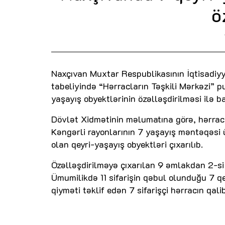
ö
Naxçıvan Muxtar Respublikasının İqtisadiyy
tabeliyində “Hərracların Təşkili Mərkəzi” p
yaşayış obyektlərinin özəlləşdirilməsi ilə ba
Dövlət Xidmətinin məlumatına görə, hərrac
Kəngərli rayonlarının 7 yaşayış məntəqəsi 
olan qeyri-yaşayış obyektləri çıxarılıb.
Özəlləşdirilməyə çıxarılan 9 əmlakdan 2-si
Ümumilikdə 11 sifarişin qəbul olunduğu 7 q
qiyməti təklif edən 7 sifarişçi hərracın qalib