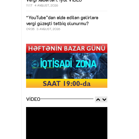
11:17
4 AVQUST, 2026
“YouTube”dan əldə edilən gəlirlərə
vergi güzəşti tətbiq olunurmu?
09:35
3 AVQUST, 2026
VIDEO