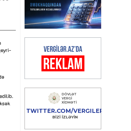
n
eyri-
də
dilib.
üksək