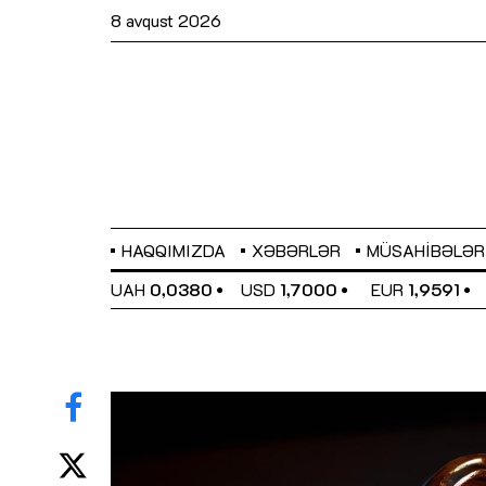
8 avqust 2026
HAQQIMIZDA
XƏBƏRLƏR
MÜSAHIBƏLƏR
EL
0,6489
UAH
0,0380
USD
1,7000
EUR
1,9591