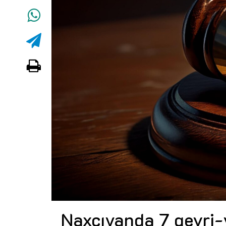
Naxçıvanda 7 qeyri-y