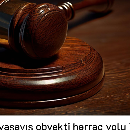
Dünya iqtisadiyyatında vergi
Nicat İmanov: "Vergi qanunv
siyasətinin imperativləri
MƏQALƏ
dəyişikliklər sahibkarlıq m
yaxşılaşdırılmasına xidmət 
MÜSAHİBƏ
Əvəz Quliyev: “Yumşaq keçid
sayəsində aparılmış islahatın nəticələri
qorunub saxlanılacaq”
MÜSAHİBƏ
Aytən Kərimova: “Məqsədi
inklüziv iş mühiti yaratmaq
öyrənən komanda formalaş
Maliyyə planlaması prizmasında
MÜSAHİBƏ
büdcəyə baxış
MƏQALƏ
Azərbaycanda dövlət-özəl 
Gülminə Məlikzadə: “Azərbaycan
çərçivəsində həyata keçirilə
Bacarıqlar Akseleratoru” ixtisaslaşmış
layihə
VİDEO
kadrların hazırlanmasını hədəfləyir”
Aydın Hüseynov: “Əsrin mü
Azərbaycanın iqtisadi suve
təmin edən əsas dayaqlard
MÜSAHİBƏ
aşayış obyekti hərrac yolu 