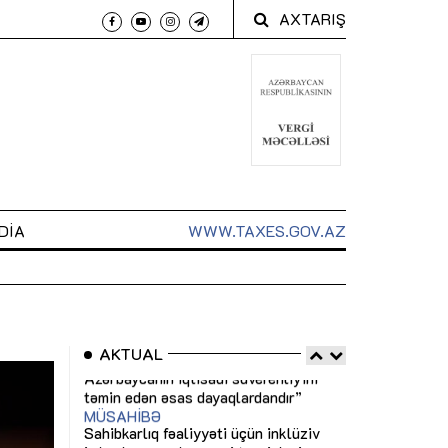
AXTARIŞ
DIA
WWW.TAXES.GOV.AZ
AKTUAL
 arxasında
Sahibkarlıq fəaliyyəti üçün inklüziv
“Düzgün kommun
t dayanır”
imkanlar yaradan vergi təşviqləri
real iş və siste
MƏQALƏ
MÜSAHİBƏ