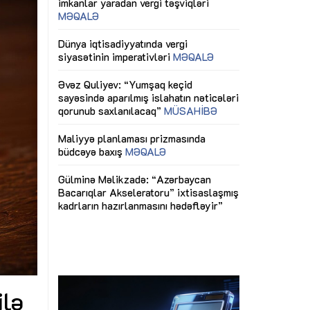
ericiliyinə
Dünya iqtisadiyyatında vergi
Nicat İmanov: "
ühitinin
siyasətinin imperativləri
MƏQALƏ
dəyişikliklər s
edir"
yaxşılaşdırılma
MÜSAHİBƏ
Əvəz Quliyev: “Yumşaq keçid
sayəsində aparılmış islahatın nəticələri
miz daha
qorunub saxlanılacaq”
MÜSAHİBƏ
Aytən Kərimov
, çevik və
inklüziv iş müh
dırmaqdır”
öyrənən komand
Maliyyə planlaması prizmasında
MÜSAHİBƏ
büdcəyə baxış
MƏQALƏ
tərəfdaşlığı
Azərbaycanda d
Gülminə Məlikzadə: “Azərbaycan
n ilk pilot
çərçivəsində hə
Bacarıqlar Akseleratoru” ixtisaslaşmış
layihə
VİDEO
kadrların hazırlanmasını hədəfləyir”
qaviləsi”
Aydın Hüseynov
renliyini
Azərbaycanın iq
andır”
təmin edən əsa
MÜSAHİBƏ
ilə