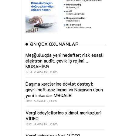
ƏN ÇOX OXUNANLAR
Məşğulluqda yeni hədəflər: risk əsaslı
elektron audit, çevik iş rejimi...
MÜSAHİBƏ
12:54
6 AVQUST, 2026
Daşıma xərclərinə dövlət dəstəyi:
qeyri-neft-qaz ixracı və Naxçıvan üçün
yeni imkanlar
MƏQALƏ
11:59
5 AVQUST, 2026
Vergi ödəyicilərinə xidmət mərkəzləri
VİDEO
14:25
4 AVQUST, 2026
Vergi xəbərləri: iyul
VİDEO