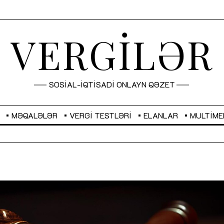
VERGİLƏR
SOSİAL-İQTİSADİ ONLAYN QƏZET
MƏQALƏLƏR
VERGI TESTLƏRI
ELANLAR
MULTIME
GBP
2,2873
RUB
2,0816
Sahibkarlıq fəaliyyəti üçün inklüziv
“Düzgün kommunikasiyanın
imkanlar yaradan vergi təşviqləri
real iş və sistemli fəaliyyə
MƏQALƏ
MÜSAHİBƏ