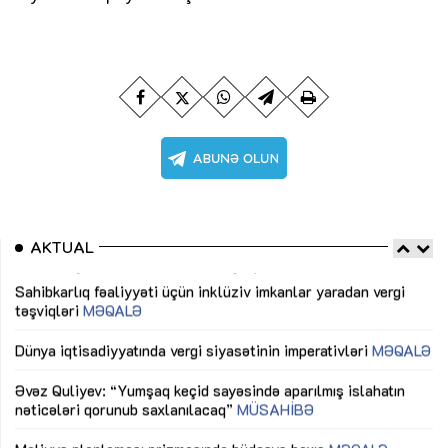
AKTUAL
Sahibkarlıq fəaliyyəti üçün inklüziv imkanlar yaradan vergi
“D
təşviqləri
MƏQALƏ
fə
lıq
Dünya iqtisadiyyatında vergi siyasətinin imperativləri
MƏQALƏ
Ni
mü
Əvəz Quliyev: “Yumşaq keçid sayəsində aparılmış islahatın
nəticələri qorunub saxlanılacaq”
MÜSAHİBƏ
Ay
ya
M
Maliyyə planlaması prizmasında büdcəyə baxış
MƏQALƏ