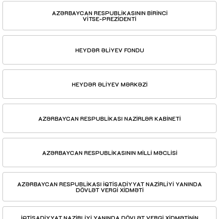
AZƏRBAYCAN RESPUBLİKASININ BİRİNCİ
VİTSE-PREZİDENTİ
HEYDƏR ƏLİYEV FONDU
HEYDƏR ƏLİYEV MƏRKƏZİ
AZƏRBAYCAN RESPUBLİKASI NAZİRLƏR KABİNETİ
AZƏRBAYCAN RESPUBLİKASININ MİLLİ MƏCLİSİ
AZƏRBAYCAN RESPUBLİKASI İQTİSADİYYAT NAZİRLİYİ YANINDA
DÖVLƏT VERGİ XİDMƏTİ
İQTİSADİYYAT NAZİRLİYİ YANINDA DÖVLƏT VERGİ XİDMƏTİNİN