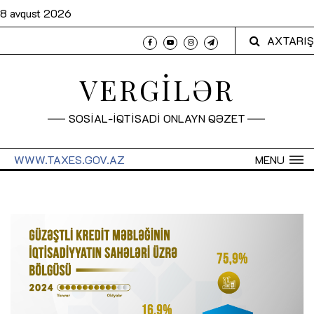
8 avqust 2026
AXTARIŞ
VERGİLƏR
SOSİAL-İQTİSADİ ONLAYN QƏZET
WWW.TAXES.GOV.AZ
MENU