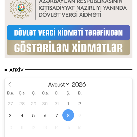
ARXIV
B.e.
Ç.a.
Ç.
C.a.
C.
Ş.
B.
27
28
29
30
31
1
2
3
4
5
6
7
8
9
10
11
12
13
14
15
16