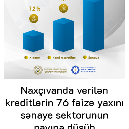
Naxçıvanda verilən
kreditlərin 76 faizə yaxını
sənaye sektorunun
payına düşüb