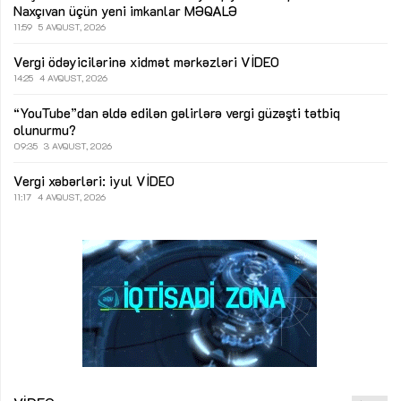
Naxçıvan üçün yeni imkanlar
MƏQALƏ
11:59
5 AVQUST, 2026
Vergi ödəyicilərinə xidmət mərkəzləri
VİDEO
14:25
4 AVQUST, 2026
“YouTube”dan əldə edilən gəlirlərə vergi güzəşti tətbiq
olunurmu?
09:35
3 AVQUST, 2026
Vergi xəbərləri: iyul
VİDEO
11:17
4 AVQUST, 2026