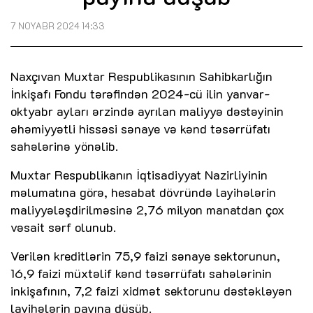
7 NOYABR 2024 14:33
Naxçıvan Muxtar Respublikasının Sahibkarlığın
İnkişafı Fondu tərəfindən 2024-cü ilin yanvar-
oktyabr ayları ərzində ayrılan maliyyə dəstəyinin
əhəmiyyətli hissəsi sənaye və kənd təsərrüfatı
sahələrinə yönəlib.
Muxtar Respublikanın İqtisadiyyat Nazirliyinin
məlumatına görə, hesabat dövründə layihələrin
maliyyələşdirilməsinə 2,76 milyon manatdan çox
vəsait sərf olunub.
Verilən kreditlərin 75,9 faizi sənaye sektorunun,
16,9 faizi müxtəlif kənd təsərrüfatı sahələrinin
inkişafının, 7,2 faizi xidmət sektorunu dəstəkləyən
layihələrin payına düşüb.