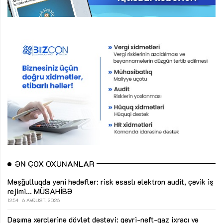
ƏN ÇOX OXUNANLAR
Məşğulluqda yeni hədəflər: risk əsaslı elektron audit, çevik iş
rejimi...
MÜSAHİBƏ
12:54
6 AVQUST, 2026
Daşıma xərclərinə dövlət dəstəyi: qeyri-neft-qaz ixracı və