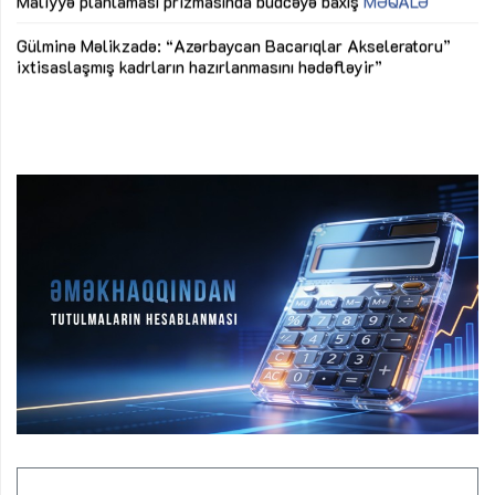
Az
Gülminə Məlikzadə: “Azərbaycan Bacarıqlar Akseleratoru”
ke
ixtisaslaşmış kadrların hazırlanmasını hədəfləyir”
Ay
su