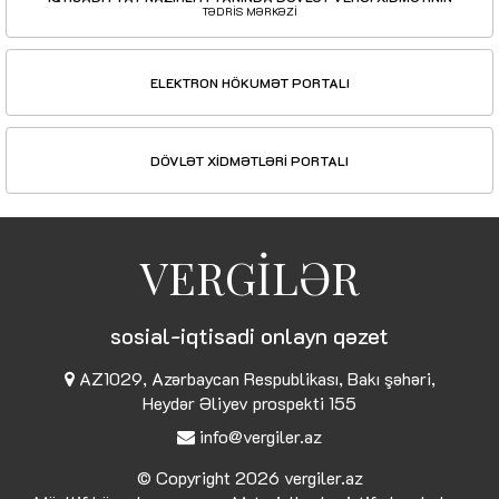
TƏDRİS MƏRKƏZİ
ELEKTRON HÖKUMƏT PORTALI
DÖVLƏT XİDMƏTLƏRİ PORTALI
VERGİLƏR
sosial-iqtisadi onlayn qəzet
AZ1029, Azərbaycan Respublikası, Bakı şəhəri,
Heydər Əliyev prospekti 155
info@vergiler.az
© Copyright 2026
vergiler.az